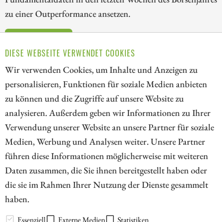
zu einer Outperformance ansetzen.
ZUM KOMMENTAR
DIESE WEBSEITE VERWENDET COOKIES
Wir verwenden Cookies, um Inhalte und Anzeigen zu
personalisieren, Funktionen für soziale Medien anbieten
zu können und die Zugriffe auf unsere Website zu
7
10
11
12
13
14
15
16
analysieren. Außerdem geben wir Informationen zu Ihrer
Verwendung unserer Website an unsere Partner für soziale
Medien, Werbung und Analysen weiter. Unsere Partner
// kapitalerhoehungen.de - © 2026 - Die Informationsplattform für
führen diese Informationen möglicherweise mit weiteren
Investoren und Unternehmen rund um Kapitalerhöhung, Kapitalmarkt
Daten zusammen, die Sie ihnen bereitgestellt haben oder
und Unternehmensfinanzierung
die sie im Rahmen Ihrer Nutzung der Dienste gesammelt
haben.
LEXIKON
Essenziell
Externe Medien
Statistiken