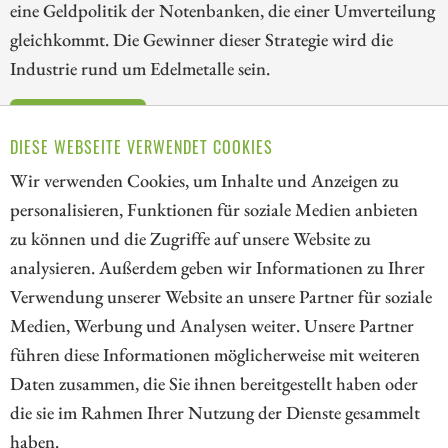
eine Geldpolitik der Notenbanken, die einer Umverteilung
gleichkommt. Die Gewinner dieser Strategie wird die
Industrie rund um Edelmetalle sein.
ZUM KOMMENTAR
DIESE WEBSEITE VERWENDET COOKIES
Wir verwenden Cookies, um Inhalte und Anzeigen zu
personalisieren, Funktionen für soziale Medien anbieten
zu können und die Zugriffe auf unsere Website zu
140
276
277
278
279
280
281
analysieren. Außerdem geben wir Informationen zu Ihrer
282
Verwendung unserer Website an unsere Partner für soziale
Medien, Werbung und Analysen weiter. Unsere Partner
// kapitalerhoehungen.de - © 2026 - Die Informationsplattform für
führen diese Informationen möglicherweise mit weiteren
Investoren und Unternehmen rund um Kapitalerhöhung, Kapitalmarkt
Daten zusammen, die Sie ihnen bereitgestellt haben oder
und Unternehmensfinanzierung
die sie im Rahmen Ihrer Nutzung der Dienste gesammelt
haben.