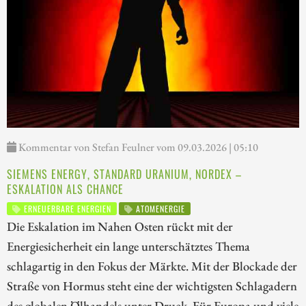
Kommentar von Stefan Feulner vom 09.03.2026 | 05:10
SIEMENS ENERGY, STANDARD URANIUM, NORDEX –
ESKALATION ALS CHANCE
ERNEUERBARE ENERGIEN
ATOMENERGIE
Die Eskalation im Nahen Osten rückt mit der
Energiesicherheit ein lange unterschätztes Thema
schlagartig in den Fokus der Märkte. Mit der Blockade der
Straße von Hormus steht eine der wichtigsten Schlagadern
des globalen Ölhandels unter Druck. Für Europa und viele