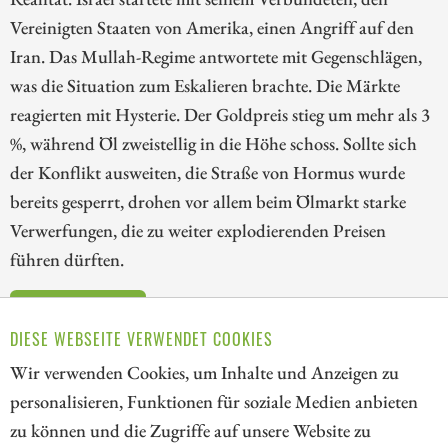
Vereinigten Staaten von Amerika, einen Angriff auf den
Iran. Das Mullah-Regime antwortete mit Gegenschlägen,
was die Situation zum Eskalieren brachte. Die Märkte
reagierten mit Hysterie. Der Goldpreis stieg um mehr als 3
%, während Öl zweistellig in die Höhe schoss. Sollte sich
der Konflikt ausweiten, die Straße von Hormus wurde
bereits gesperrt, drohen vor allem beim Ölmarkt starke
Verwerfungen, die zu weiter explodierenden Preisen
führen dürften.
ZUM KOMMENTAR
DIESE WEBSEITE VERWENDET COOKIES
Wir verwenden Cookies, um Inhalte und Anzeigen zu
personalisieren, Funktionen für soziale Medien anbieten
zu können und die Zugriffe auf unsere Website zu
2
3
4
5
6
7
8