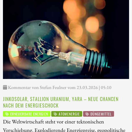
Kommentar von Stefan Feulner vom 23.03.2026 | 05:10
JINKOSOLAR, STALLION URANIUM, YARA – NEUE CHANCEN
NACH DEM ENERGIESCHOCK
ERNEUERBARE ENERGIEN
ATOMENERGIE
DÜNGEMITTEL
Die Weltwirtschaft steht vor einer tektonischen
Verschiebung. Explodierende Energiepreise, geopolitische