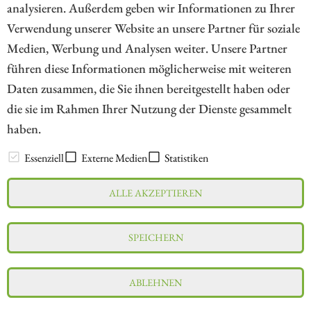
analysieren. Außerdem geben wir Informationen zu Ihrer
Verwendung unserer Website an unsere Partner für soziale
Medien, Werbung und Analysen weiter. Unsere Partner
// kapitalerhoehungen.de - © 2026 - Die Informationsplattform für
führen diese Informationen möglicherweise mit weiteren
Investoren und Unternehmen rund um Kapitalerhöhung, Kapitalmarkt
Daten zusammen, die Sie ihnen bereitgestellt haben oder
und Unternehmensfinanzierung
die sie im Rahmen Ihrer Nutzung der Dienste gesammelt
haben.
LEXIKON
Essenziell
Externe Medien
Statistiken
ALLE AKZEPTIEREN
Impressum
Datenschutz
Interessenskonflikt & Risikohinweis
SPEICHERN
Nutzungsbedingungen
Cookie-Einstellungen
ABLEHNEN