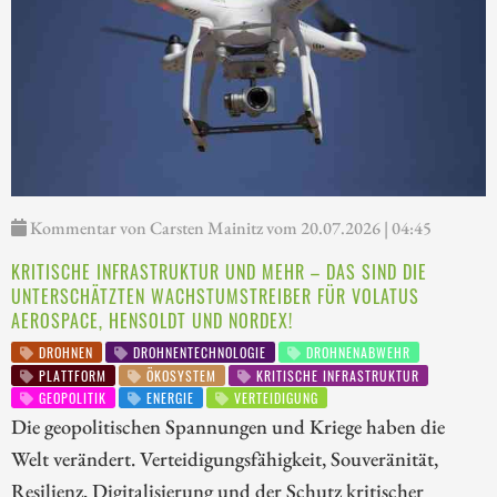
Kommentar von Carsten Mainitz vom 20.07.2026 | 04:45
KRITISCHE INFRASTRUKTUR UND MEHR – DAS SIND DIE
UNTERSCHÄTZTEN WACHSTUMSTREIBER FÜR VOLATUS
AEROSPACE, HENSOLDT UND NORDEX!
DROHNEN
DROHNENTECHNOLOGIE
DROHNENABWEHR
PLATTFORM
ÖKOSYSTEM
KRITISCHE INFRASTRUKTUR
GEOPOLITIK
ENERGIE
VERTEIDIGUNG
Die geopolitischen Spannungen und Kriege haben die
Welt verändert. Verteidigungsfähigkeit, Souveränität,
Resilienz, Digitalisierung und der Schutz kritischer