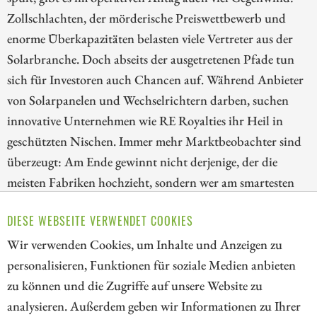
Zollschlachten, der mörderische Preiswettbewerb und
enorme Überkapazitäten belasten viele Vertreter aus der
Solarbranche. Doch abseits der ausgetretenen Pfade tun
sich für Investoren auch Chancen auf. Während Anbieter
von Solarpanelen und Wechselrichtern darben, suchen
innovative Unternehmen wie RE Royalties ihr Heil in
geschützten Nischen. Immer mehr Marktbeobachter sind
überzeugt: Am Ende gewinnt nicht derjenige, der die
meisten Fabriken hochzieht, sondern wer am smartesten
durch das regulatorische und finanzielle Dickicht des
DIESE WEBSEITE VERWENDET COOKIES
Sektors navigiert. Wir stellen Unternehmen vor und gehen
insbesondere auf eine Chance ein.
Wir verwenden Cookies, um Inhalte und Anzeigen zu
personalisieren, Funktionen für soziale Medien anbieten
ZUM KOMMENTAR
zu können und die Zugriffe auf unsere Website zu
analysieren. Außerdem geben wir Informationen zu Ihrer