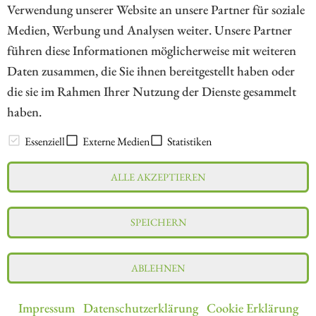
Verwendung unserer Website an unsere Partner für soziale
Medien, Werbung und Analysen weiter. Unsere Partner
// kapitalerhoehungen.de - © 2026 - Die Informationsplattform für
führen diese Informationen möglicherweise mit weiteren
Investoren und Unternehmen rund um Kapitalerhöhung, Kapitalmarkt
Daten zusammen, die Sie ihnen bereitgestellt haben oder
und Unternehmensfinanzierung
die sie im Rahmen Ihrer Nutzung der Dienste gesammelt
haben.
LEXIKON
Essenziell
Externe Medien
Statistiken
ALLE AKZEPTIEREN
Impressum
Datenschutz
Interessenskonflikt & Risikohinweis
SPEICHERN
Nutzungsbedingungen
Cookie-Einstellungen
ABLEHNEN
Impressum
Datenschutzerklärung
Cookie Erklärung