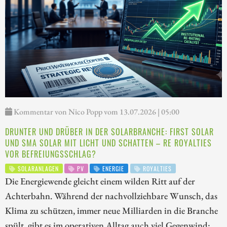
Kommentar von Nico Popp vom 13.07.2026 | 05:00
DRUNTER UND DRÜBER IN DER SOLARBRANCHE: FIRST SOLAR
UND SMA SOLAR MIT LICHT UND SCHATTEN – RE ROYALTIES
VOR BEFREIUNGSSCHLAG?
SOLARANLAGEN
PV
ENERGIE
ROYALTIES
Die Energiewende gleicht einem wilden Ritt auf der
Achterbahn. Während der nachvollziehbare Wunsch, das
Klima zu schützen, immer neue Milliarden in die Branche
spült, gibt es im operativen Alltag auch viel Gegenwind: