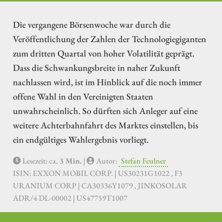
Die vergangene Börsenwoche war durch die
Veröffentlichung der Zahlen der Technologiegiganten
zum dritten Quartal von hoher Volatilität geprägt.
Dass die Schwankungsbreite in naher Zukunft
nachlassen wird, ist im Hinblick auf die noch immer
offene Wahl in den Vereinigten Staaten
unwahrscheinlich. So dürften sich Anleger auf eine
weitere Achterbahnfahrt des Marktes einstellen, bis
ein endgültiges Wahlergebnis vorliegt.
Lesezeit: ca.
3 Min.
|
Autor:
Stefan Feulner
ISIN: EXXON MOBIL CORP. | US30231G1022 , F3
URANIUM CORP | CA30336Y1079 , JINKOSOLAR
ADR/4 DL-00002 | US47759T1007