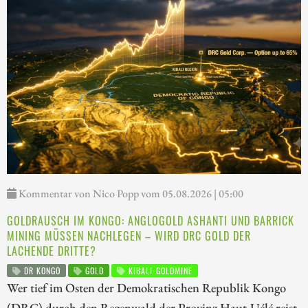
Kommentar von Nico Popp vom 05.08.2026 | 05:00
GOLDRAUSCH IM KONGO: ANGLOGOLD ASHANTI UND BARRICK
MINING MÜSSEN NACHLEGEN – WIRD DRC GOLD DER
LACHENDE DRITTE?
DR KONGO
GOLD
KIBALI-GOLDMINE
Wer tief im Osten der Demokratischen Republik Kongo
(DRC) durch den Regenwald der Provinz Haut-Uélé reist,