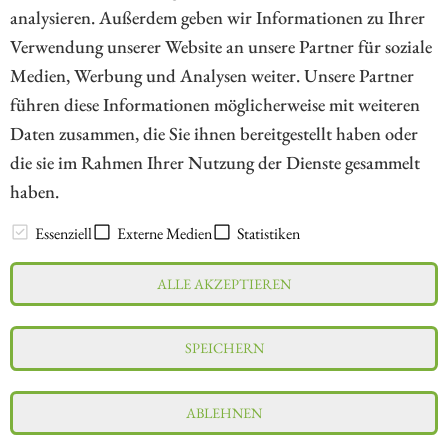
analysieren. Außerdem geben wir Informationen zu Ihrer
Verwendung unserer Website an unsere Partner für soziale
Medien, Werbung und Analysen weiter. Unsere Partner
// kapitalerhoehungen.de - © 2026 - Die Informationsplattform für
führen diese Informationen möglicherweise mit weiteren
Investoren und Unternehmen rund um Kapitalerhöhung, Kapitalmarkt
Daten zusammen, die Sie ihnen bereitgestellt haben oder
und Unternehmensfinanzierung
die sie im Rahmen Ihrer Nutzung der Dienste gesammelt
haben.
LEXIKON
Essenziell
Externe Medien
Statistiken
ALLE AKZEPTIEREN
Impressum
Datenschutz
Interessenskonflikt & Risikohinweis
SPEICHERN
Nutzungsbedingungen
Cookie-Einstellungen
ABLEHNEN