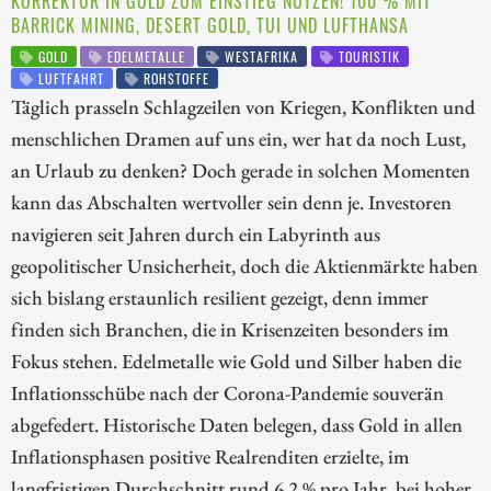
KORREKTUR IN GOLD ZUM EINSTIEG NUTZEN! 100 % MIT
BARRICK MINING, DESERT GOLD, TUI UND LUFTHANSA
GOLD
EDELMETALLE
WESTAFRIKA
TOURISTIK
LUFTFAHRT
ROHSTOFFE
Täglich prasseln Schlagzeilen von Kriegen, Konflikten und
menschlichen Dramen auf uns ein, wer hat da noch Lust,
an Urlaub zu denken? Doch gerade in solchen Momenten
kann das Abschalten wertvoller sein denn je. Investoren
navigieren seit Jahren durch ein Labyrinth aus
geopolitischer Unsicherheit, doch die Aktienmärkte haben
sich bislang erstaunlich resilient gezeigt, denn immer
finden sich Branchen, die in Krisenzeiten besonders im
Fokus stehen. Edelmetalle wie Gold und Silber haben die
Inflationsschübe nach der Corona-Pandemie souverän
abgefedert. Historische Daten belegen, dass Gold in allen
Inflationsphasen positive Realrenditen erzielte, im
langfristigen Durchschnitt rund 6,2 % pro Jahr, bei hoher