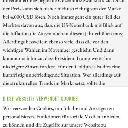
unverändert ließ, legte die Unzennotiz zwar stark zu. Doch
der Preis kann sich bisher nicht so richtig von der Marke
bei 4.000 USD lösen. Noch immer geht ein guter Teil des
Marktes davon aus, dass die US-Notenbank mit Blick auf
die Inflation die Zinsen noch in diesem Jahr erhöhen muss.
Allerdings bezweifeln ebenso viele, dass die vor den
wichtigen Wahlen im November geschieht. Und dann
kommt noch hinzu, dass Präsident Trump weiterhin
niedrigere Zinsen fordert. Für den Goldpreis ist dies eine
kurzfristig unbefriedigende Situation. Wer allerdings auf
die strukturellen Trends im Markt setzt, sollte die
Korrektur bei den Goldaktien nutzen. Wir blicken deshalb
DIESE WEBSEITE VERWENDET COOKIES
heute auf die Papiere von Kinross Gold, Lahontan Gold
und AngloGold Ashanti!
Wir verwenden Cookies, um Inhalte und Anzeigen zu
personalisieren, Funktionen für soziale Medien anbieten
ZUM KOMMENTAR
zu können und die Zugriffe auf unsere Website zu