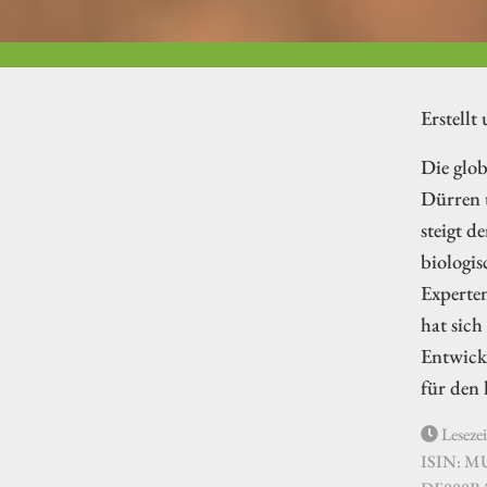
Erstellt
Die glob
Dürren u
steigt d
biologis
Experte
hat sich
Entwick
für den
Lesezei
ISIN: M