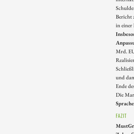
Schulden
Bericht 
in einer
Insbeso
Anpassu
Mrd. EUR
Realisie
Schließl
und dam
Ende des
Die Mar
Sprache
FAZIT
MustGro