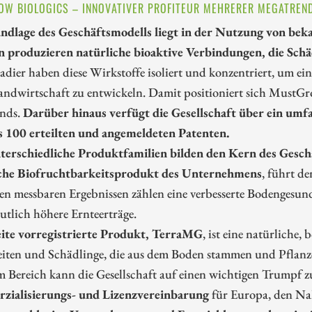
W BIOLOGICS – INNOVATIVER PROFITEUR MEHRERER MEGATREN
ndlage des Geschäftsmodells liegt in der Nutzung von bek
n produzieren natürliche bioaktive Verbindungen, die Sch
dier haben diese Wirkstoffe isoliert und konzentriert, um ei
andwirtschaft zu entwickeln. Damit positioniert sich MustGro
nds.
Darüber hinaus verfügt die Gesellschaft über ein umf
s 100 erteilten und angemeldeten Patenten.
terschiedliche Produktfamilien bilden den Kern des Gesch
che Biofruchtbarkeitsprodukt des Unternehmens
, führt 
en messbaren Ergebnissen zählen eine verbesserte Bodengesund
utlich höhere Ernteerträge.
ite vorregistrierte Produkt, TerraMG
, ist eine natürliche
iten und Schädlinge, die aus dem Boden stammen und Pflanz
m Bereich kann die Gesellschaft auf einen wichtigen Trumpf 
ialisierungs- und Lizenzvereinbarung
für Europa, den Na