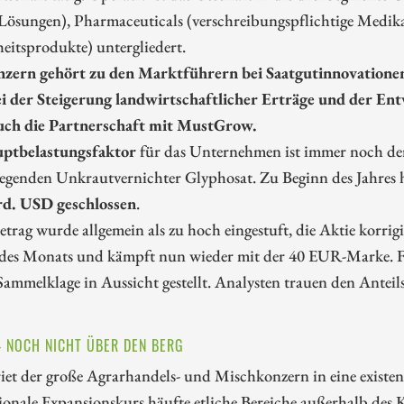
e Lösungen), Pharmaceuticals (verschreibungspflichtige Medi
eitsprodukte) untergliedert.
zern gehört zu den Marktführern bei Saatgutinnovationen 
ei der Steigerung landwirtschaftlicher Erträge und der E
auch die Partnerschaft mit MustGrow.
ptbelastungsfaktor
für das Unternehmen ist immer noch der 
regenden Unkrautvernichter Glyphosat. Zu Beginn des Jahres 
d. USD geschlossen
.
etrag wurde allgemein als zu hoch eingestuft, die Aktie kor
des Monats und kämpft nun wieder mit der 40 EUR-Marke. F
ammelklage in Aussicht gestellt. Analysten trauen den Anteil
 NOCH NICHT ÜBER DEN BERG
iet der große Agrarhandels- und Mischkonzern in eine existen
ionale Expansionskurs häufte etliche Bereiche außerhalb des