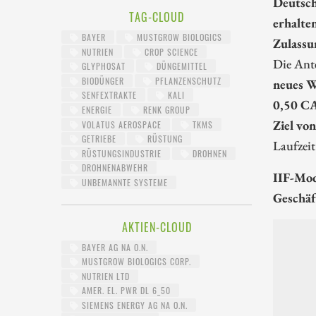
Deutsch
TAG-CLOUD
erhalte
BAYER
MUSTGROW BIOLOGICS
Zulassu
NUTRIEN
CROP SCIENCE
Die Ante
GLYPHOSAT
DÜNGEMITTEL
BIODÜNGER
PFLANZENSCHUTZ
neues W
SENFEXTRAKTE
KALI
0,50 CA
ENERGIE
RENK GROUP
Ziel vo
VOLATUS AEROSPACE
TKMS
GETRIEBE
RÜSTUNG
Laufzei
RÜSTUNGSINDUSTRIE
DROHNEN
DROHNENABWEHR
IIF-Mod
UNBEMANNTE SYSTEME
Geschäf
AKTIEN-CLOUD
BAYER AG NA O.N.
MUSTGROW BIOLOGICS CORP.
NUTRIEN LTD
AMER. EL. PWR DL 6_50
SIEMENS ENERGY AG NA O.N.