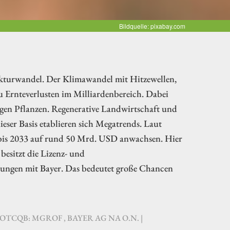
Bildquelle: pixabay.com
rukturwandel. Der Klimawandel mit Hitzewellen,
u Ernteverlusten im Milliardenbereich. Dabei
igen Pflanzen. Regenerative Landwirtschaft und
eser Basis etablieren sich Megatrends. Laut
t bis 2033 auf rund 50 Mrd. USD anwachsen. Hier
besitzt die Lizenz- und
sungen mit Bayer. Das bedeutet große Chancen
 OTCQB: MGROF , BAYER AG NA O.N. |