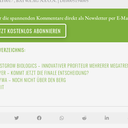
Y0017 , BAYWA AG NA O.N. | DE0005194005
r die spannenden Kommentare direkt als Newsletter per E-Mai
TZT KOSTENLOS ABONNIEREN
VERZEICHNIS:
STGROW BIOLOGICS – INNOVATIVER PROFITEUR MEHRERER MEGATRE
YER – KOMMT JETZT DIE FINALE ENTSCHEIDUNG?
YWA – NOCH NICHT ÜBER DEN BERG
ZIT