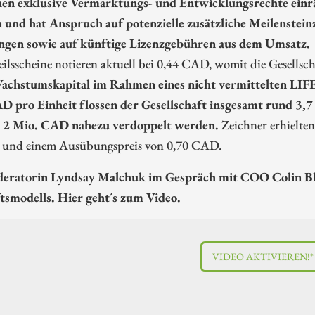
en exklusive Vermarktungs- und Entwicklungsrechte ein
n und hat Anspruch auf potenzielle zusätzliche Meilenste
ngen sowie auf künftige Lizenzgebühren aus dem Umsatz.
ilsscheine notieren aktuell bei 0,44 CAD, womit die Gesellsc
achstumskapital im Rahmen eines nicht vermittelten LIF
D pro Einheit flossen der Gesellschaft insgesamt rund 3,
n 2 Mio. CAD nahezu verdoppelt werden.
Zeichner erhielten
t und einem Ausübungspreis von 0,70 CAD.
eratorin Lyndsay Malchuk im Gespräch mit COO Colin Blet
tsmodells. Hier geht´s zum Video.
VIDEO AKTIVIEREN!*