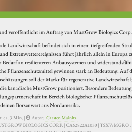
 und veröffentlicht im Auftrag von MustGrow Biologics Corp.
ale Landwirtschaft befindet sich in einem tiefgreifenden St
nd Extremwetterereignissen führt jährlich allein in Europa z
er Bedarf an resilienteren Anbausystemen und widerstandsfäh
che Pflanzenschutzmittel gewinnen stark an Bedeutung. Auf di
nschätzungen soll der Markt für regenerative Landwirtschaf
 die kanadische MustGrow positioniert. Besondere Bedeutung 
lungspartnerschaft im Bereich biologischer Pflanzenschutzlö
 kleinen Börsenwert aus Nordamerika.
t: ca.
3 Min.
|
Autor:
Carsten Mainitz
USTGROW BIOLOGICS CORP. | CA62822A1030 | TSXV: MGRO ,