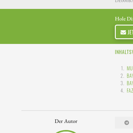
DE000BA
Hole Di
JE
INHALTS
MU
BA
BA
FA
Der Autor