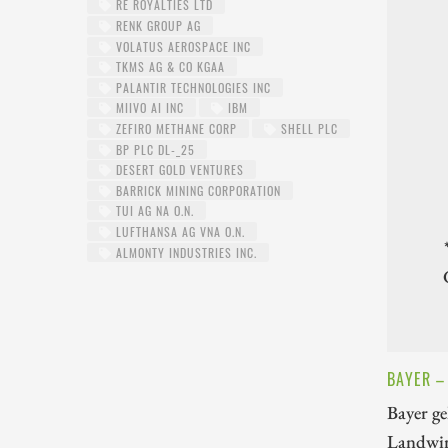
RE ROYALTIES LTD
RENK GROUP AG
VOLATUS AEROSPACE INC
TKMS AG & CO KGAA
PALANTIR TECHNOLOGIES INC
MIIVO AI INC
IBM
ZEFIRO METHANE CORP
SHELL PLC
BP PLC DL-_25
DESERT GOLD VENTURES
BARRICK MINING CORPORATION
TUI AG NA O.N.
LUFTHANSA AG VNA O.N.
ALMONTY INDUSTRIES INC.
BAYER –
Bayer g
Landwirt