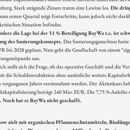
berg. Stark steigende Zinsen traten eine Lawine los.
Die drin
zum ersten Quartal zeigt Fortschritte, kann jedoch nicht da
 kritischen Situation befindet.
ndere die Lage bei der 51 %-Beteiligung BayWa r.e. ist schw
ng des Sanierungskonzepts.
Das Sanierungsgutachten hatte 
 bis 2028 geplant. Nun geht die Gesellschaft von einem “sig
rungszeitpunkt aus.
ich stellt sich die Frage, ob das operative Geschäft und die 
it die Schuldenreduktion ohne zusätzliche weitere Kapital
 vergangenen Jahres vereinnahmt werden. Der Aktienkurs befi
ktkapitalisierung beträgt 240 Mio. EUR. Die 7,75 %-Anleihe 
. Noch hat es BayWa nicht geschafft.
w zielt mit organischen Pflanzenschutzmitteln, Biodünge