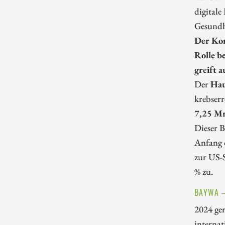
digital
Gesundh
Der Kon
Rolle b
greift 
Der
Hau
krebser
7,25 Mr
Dieser B
Anfang 
zur US-S
% zu.
BAYWA –
2024 ger
internat