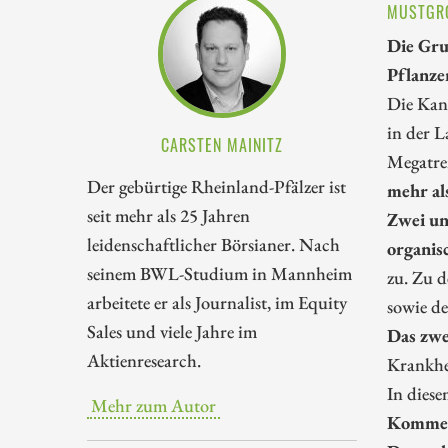
MUSTGRO
Die Gru
Pflanze
Die Kana
in der L
CARSTEN MAINITZ
Megatre
Der gebürtige Rheinland-Pfälzer ist
mehr al
seit mehr als 25 Jahren
Zwei un
leidenschaftlicher Börsianer. Nach
organis
seinem BWL-Studium in Mannheim
zu. Zu d
arbeitete er als Journalist, im Equity
sowie de
Sales und viele Jahre im
Das zwe
Aktienresearch.
Krankhe
In diese
Mehr zum Autor
Kommerz