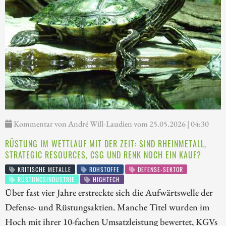
Kommentar von André Will-Laudien vom 25.05.2026 | 04:30
RÜSTUNG IM WETTLAUF MIT DER ZEIT: SIND RHEINMETALL,
STRATEGIC RESOURCES, CSG UND RENK NOCH EIN KAUF?
KRITISCHE METALLE
ROHSTOFFE
DEFENSE-SEKTOR
RÜSTUNGSINDUSTRIE
HIGHTECH
Über fast vier Jahre erstreckte sich die Aufwärtswelle der
Defense- und Rüstungsaktien. Manche Titel wurden im
Hoch mit ihrer 10-fachen Umsatzleistung bewertet, KGVs