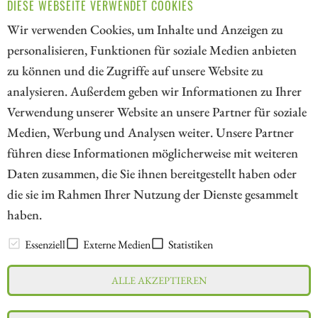
DIESE WEBSEITE VERWENDET COOKIES
Wir verwenden Cookies, um Inhalte und Anzeigen zu
personalisieren, Funktionen für soziale Medien anbieten
zu können und die Zugriffe auf unsere Website zu
1
2
3
4
5
6
7
analysieren. Außerdem geben wir Informationen zu Ihrer
Verwendung unserer Website an unsere Partner für soziale
Medien, Werbung und Analysen weiter. Unsere Partner
// kapitalerhoehungen.de - © 2026 - Die Informationsplattform für
führen diese Informationen möglicherweise mit weiteren
Investoren und Unternehmen rund um Kapitalerhöhung, Kapitalmarkt
Daten zusammen, die Sie ihnen bereitgestellt haben oder
und Unternehmensfinanzierung
die sie im Rahmen Ihrer Nutzung der Dienste gesammelt
haben.
LEXIKON
Essenziell
Externe Medien
Statistiken
ALLE AKZEPTIEREN
Impressum
Datenschutz