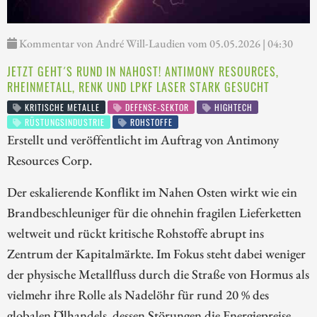
Kommentar von André Will-Laudien vom 05.05.2026 | 04:30
JETZT GEHT´S RUND IN NAHOST! ANTIMONY RESOURCES,
RHEINMETALL, RENK UND LPKF LASER STARK GESUCHT
KRITISCHE METALLE
DEFENSE-SEKTOR
HIGHTECH
RÜSTUNGSINDUSTRIE
ROHSTOFFE
Erstellt und veröffentlicht im Auftrag von Antimony
Resources Corp.
Der eskalierende Konflikt im Nahen Osten wirkt wie ein
Brandbeschleuniger für die ohnehin fragilen Lieferketten
weltweit und rückt kritische Rohstoffe abrupt ins
Zentrum der Kapitalmärkte. Im Fokus steht dabei weniger
der physische Metallfluss durch die Straße von Hormus als
vielmehr ihre Rolle als Nadelöhr für rund 20 % des
globalen Ölhandels, dessen Störungen die Energiepreise