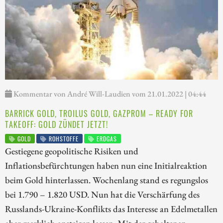
Kommentar von André Will-Laudien vom 21.01.2022 | 04:44
BARRICK GOLD, TROILUS GOLD, GAZPROM – READY FOR
TAKEOFF: GOLD ZÜNDET JETZT!
GOLD
ROHSTOFFE
ERDGAS
Gestiegene geopolitische Risiken und
Inflationsbefürchtungen haben nun eine Initialreaktion
beim Gold hinterlassen. Wochenlang stand es regungslos
bei 1.790 – 1.820 USD. Nun hat die Verschärfung des
Russlands-Ukraine-Konflikts das Interesse an Edelmetallen