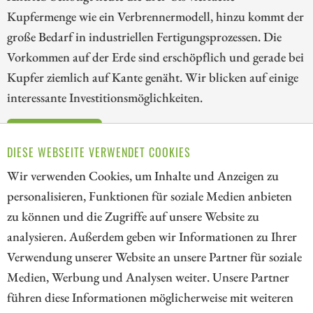
Kupfermenge wie ein Verbrennermodell, hinzu kommt der
große Bedarf in industriellen Fertigungsprozessen. Die
Vorkommen auf der Erde sind erschöpflich und gerade bei
Kupfer ziemlich auf Kante genäht. Wir blicken auf einige
interessante Investitionsmöglichkeiten.
ZUM KOMMENTAR
DIESE WEBSEITE VERWENDET COOKIES
Wir verwenden Cookies, um Inhalte und Anzeigen zu
personalisieren, Funktionen für soziale Medien anbieten
zu können und die Zugriffe auf unsere Website zu
21
38
39
40
41
42
43
44
analysieren. Außerdem geben wir Informationen zu Ihrer
Verwendung unserer Website an unsere Partner für soziale
Medien, Werbung und Analysen weiter. Unsere Partner
// kapitalerhoehungen.de - © 2026 - Die Informationsplattform für
führen diese Informationen möglicherweise mit weiteren
Investoren und Unternehmen rund um Kapitalerhöhung, Kapitalmarkt