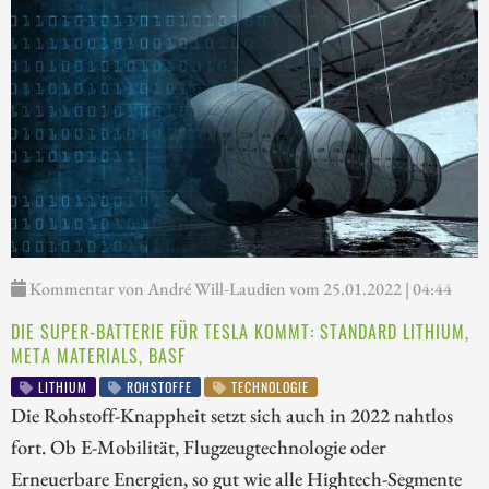
Kommentar von André Will-Laudien vom 25.01.2022 | 04:44
DIE SUPER-BATTERIE FÜR TESLA KOMMT: STANDARD LITHIUM,
META MATERIALS, BASF
LITHIUM
ROHSTOFFE
TECHNOLOGIE
Die Rohstoff-Knappheit setzt sich auch in 2022 nahtlos
fort. Ob E-Mobilität, Flugzeugtechnologie oder
Erneuerbare Energien, so gut wie alle Hightech-Segmente