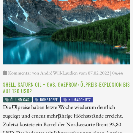
Kommentar von André Will-Laudien vom 07.02.2022 | 04:44
SHELL, SATURN OIL + GAS, GAZPROM: ÖLPREIS-EXPLOSION BIS
AUF 120 USD?
ÖL UND GAS
ROHSTOFFE
KLIMASCHUTZ
Die Ölpreise haben letzte Woche wiederum deutlich
zugelegt und erneut mehrjährige Höchststände erreicht.
Zuletzt kostete ein Barrel der Nordseesorte Brent 92,80
USD. Das bedeutet seit Jahresanfang nun einen Anstieg