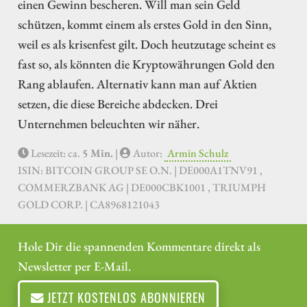
einen Gewinn bescheren. Will man sein Geld
schützen, kommt einem als erstes Gold in den Sinn,
weil es als krisenfest gilt. Doch heutzutage scheint es
fast so, als könnten die Kryptowährungen Gold den
Rang ablaufen. Alternativ kann man auf Aktien
setzen, die diese Bereiche abdecken. Drei
Unternehmen beleuchten wir näher.
Lesezeit: ca.
5 Min.
|
Autor:
Armin Schulz
ISIN: BITCOIN GROUP SE O.N. | DE000A1TNV91 ,
COMMERZBANK AG | DE000CBK1001 , TRIUMPH
GOLD CORP. | CA8968121043
Hole Dir die spannenden Kommentare direkt als
Newsletter per E-Mail.
JETZT KOSTENLOS ABONNIEREN