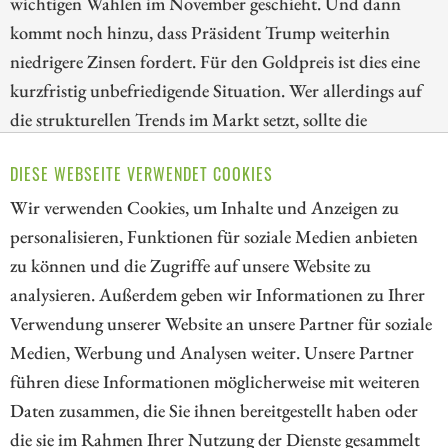
wichtigen Wahlen im November geschieht. Und dann
kommt noch hinzu, dass Präsident Trump weiterhin
niedrigere Zinsen fordert. Für den Goldpreis ist dies eine
kurzfristig unbefriedigende Situation. Wer allerdings auf
die strukturellen Trends im Markt setzt, sollte die
Korrektur bei den Goldaktien nutzen. Wir blicken deshalb
DIESE WEBSEITE VERWENDET COOKIES
heute auf die Papiere von Kinross Gold, Lahontan Gold
und AngloGold Ashanti!
Wir verwenden Cookies, um Inhalte und Anzeigen zu
personalisieren, Funktionen für soziale Medien anbieten
ZUM KOMMENTAR
zu können und die Zugriffe auf unsere Website zu
analysieren. Außerdem geben wir Informationen zu Ihrer
Verwendung unserer Website an unsere Partner für soziale
Medien, Werbung und Analysen weiter. Unsere Partner
// kapitalerhoehungen.de - © 2026 - Die Informationsplattform für
führen diese Informationen möglicherweise mit weiteren
Investoren und Unternehmen rund um Kapitalerhöhung, Kapitalmarkt
Daten zusammen, die Sie ihnen bereitgestellt haben oder
und Unternehmensfinanzierung
die sie im Rahmen Ihrer Nutzung der Dienste gesammelt