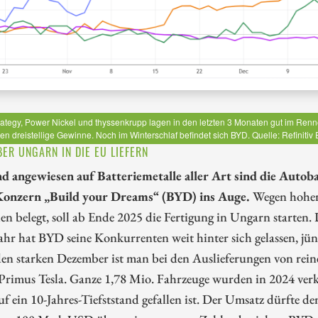
ategy, Power Nickel und thyssenkrupp lagen in den letzten 3 Monaten gut im Renn
en dreistellige Gewinne. Noch im Winterschlaf befindet sich BYD. Quelle: Refiniti
BER UNGARN IN DIE EU LIEFERN
d angewiesen auf Batteriemetalle aller Art sind die Autob
onzern „Build your Dreams“ (BYD) ins Auge.
Wegen hohen 
len belegt, soll ab Ende 2025 die Fertigung in Ungarn starten
Jahr hat BYD seine Konkurrenten weit hinter sich gelassen, jü
en starken Dezember ist man bei den Auslieferungen von rein
-Primus Tesla. Ganze 1,78 Mio. Fahrzeuge wurden in 2024 ve
f ein 10-Jahres-Tiefststand gefallen ist. Der Umsatz dürfte de