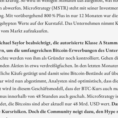
 abwerfen. MicroStrategy (MSTR) steht mit seiner Investmentp
g. Mit vorübergehend 800 % Plus in nur 12 Monaten war die 
 gehypten Werte auf der Kurstafel. Das Unternehmen nimmt K
s vom Markt aufzukaufen.
hael Saylor beabsichtigt, die autorisierte Klasse A Stam
rn, um die umfangreichen Bitcoin-Erwerbungen des Unter
chte werden von ihm als Gründer noch kontrolliert. Gehen di
enden Aktien in etwa verdreißigfachen. In den letzten Monat
liche Käufe getätigt und damit seine Bitcoin-Bestände auf ü
uar wird nun abgestimmt, Analysten sind optimistisch, dass 
t wird in diesem Geschäftsmodell, dass der BTC-Kurs auch mal
nus innerhalb von 48 Stunden auch geschah. MicroStrategy i
det, die Bitcoins sind aber aktuell nur 48 Mrd. USD wert.
Das
 Kursrisiken. Doch die Community neigt dazu, den Hype 