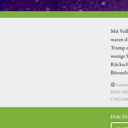
Mit Voll
waren d
Trump er
wenige S
Rücksch
Börsenb
Lesezei
ISIN: MI
CNE1000
Hole Di