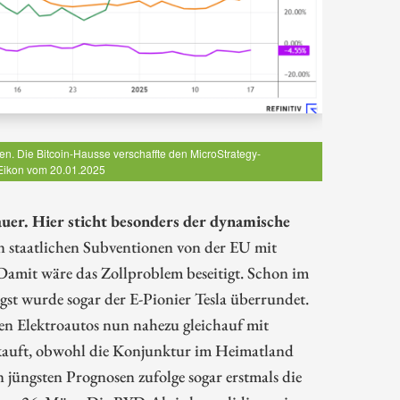
en. Die Bitcoin-Hausse verschaffte den MicroStrategy-
v Eikon vom 20.01.2025
auer. Hier sticht besonders der dynamische
staatlichen Subventionen von der EU mit
. Damit wäre das Zollproblem beseitigt. Schon im
ngst wurde sogar der E-Pionier Tesla überrundet.
en Elektroautos nun nahezu gleichauf mit
rkauft, obwohl die Konjunktur im Heimatland
n jüngsten Prognosen zufolge sogar erstmals die