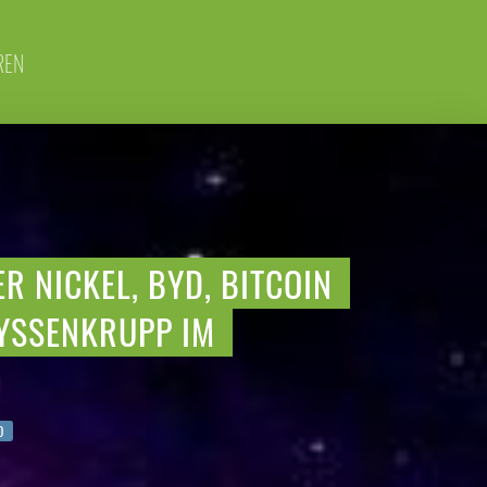
REN
R NICKEL, BYD, BITCOIN
YSSENKRUPP IM
D