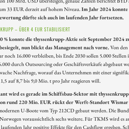
on 100 Mrd. USD übersteigen, genaue Zahlen berichtet BYD 
um 33 EUR derzeit auf hohem Niveau.
Im Jahr 2024 konnte 
wertung dürfte sich auch im laufenden Jahr fortsetzen.
KRUPP – ÜBER 4 EUR STABILISIERT
0 % konnte die thyssenkrupp-Aktie seit September 2024 z
besiegelt, nun blickt das Management nach vorne.
Von den d
ur noch 16.000 verbleiben, bis Ende 2030 sollen 5.000 Stelle
 6.000 durch Outsourcing oder Geschäftsverkäufe abgebaut 
hwache Nachfrage, worauf das Unternehmen mit einer signifik
11,5 auf 8,7 bis 9,0 Mio. t pro Jahr reagieren will.
sant wird es gerade im Schiffsbau-Sektor mit thyssenkru
von rund 220 Mio. EUR rückt der Werft-Standort Wismar i
 modernen U-Boote vom Typ 212CD gebaut werden. Die Bundes
 Norwegen voraussichtlich sechs weitere. Für TKMS wird es 
laufenden Jahr positive Effekte für den Cashflow ergeben. S