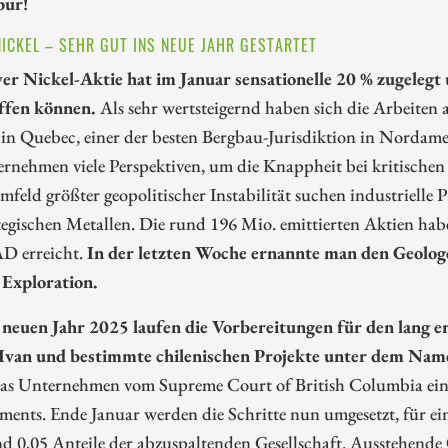
pur!
ICKEL – SEHR GUT INS NEUE JAHR GESTARTET
er Nickel-Aktie hat im Januar sensationelle 20 % zugelegt
ffen können.
Als sehr wertsteigernd haben sich die Arbeite
 in Quebec, einer der besten Bergbau-Jurisdiktion in Nordame
rnehmen viele Perspektiven, um die Knappheit bei kritischen
feld größter geopolitischer Instabilität suchen industrielle
tegischen Metallen. Die rund 196 Mio. emittierten Aktien ha
D erreicht.
In der letzten Woche ernannte man den Geolog
 Exploration.
neuen Jahr 2025 laufen die Vorbereitungen für den lang 
Ivan und bestimmte chilenischen Projekte unter dem Nam
 das Unternehmen vom Supreme Court of British Columbia ei
ents. Ende Januar werden die Schritte nun umgesetzt, für ei
nd 0,05 Anteile der abzuspaltenden Gesellschaft. Ausstehend