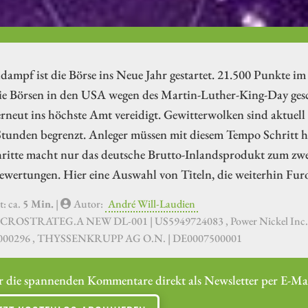
dampf ist die Börse ins Neue Jahr gestartet. 21.500 Punkte 
ie Börsen in den USA wegen des Martin-Luther-King-Day gesc
neut ins höchste Amt vereidigt. Gewitterwolken sind aktuell e
tunden begrenzt. Anleger müssen mit diesem Tempo Schritt hal
ritte macht nur das deutsche Brutto-Inlandsprodukt zum zwei
ewertungen. Hier eine Auswahl von Titeln, die weiterhin Fur
t: ca.
5 Min.
|
Autor:
André Will-Laudien
CROSTRATEG.A NEW DL-001 | US5949724083 , Power Nickel Inc. 
00296 , THYSSENKRUPP AG O.N. | DE0007500001
r die spannenden Kommentare direkt als Newsletter per E-Mai