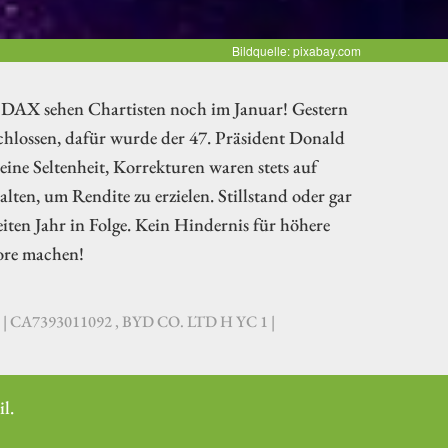
Bildquelle: pixabay.com
im DAX sehen Chartisten noch im Januar! Gestern
hlossen, dafür wurde der 47. Präsident Donald
ine Seltenheit, Korrekturen waren stets auf
ten, um Rendite zu erzielen. Stillstand oder gar
ten Jahr in Folge. Kein Hindernis für höhere
ore machen!
| CA7393011092 , BYD CO. LTD H YC 1 |
l.