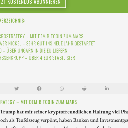
TZT KOSTENLOS ABONNIEREN
VERZEICHNIS:
CROSTRATEGY – MIT DEM BITCOIN ZUM MARS
WER NICKEL – SEHR GUT INS NEUE JAHR GESTARTET
D – ÜBER UNGARN IN DIE EU LIEFERN
YSSENKRUPP – ÜBER 4 EUR STABILISIERT
RATEGY – MIT DEM BITCOIN ZUM MARS
Trump hat mit seiner kryptofreundlichen Haltung viel Phan
och als Teufelszeug verpönt, haben Banken und Investmentge
ren kräftig. So wird in wenigen Monaten das aufgeholt, was n