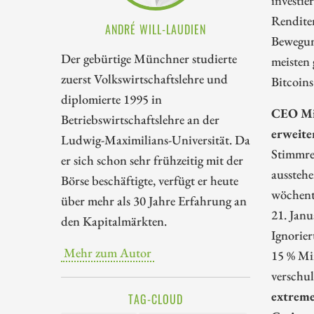
Renditen
ANDRÉ WILL-LAUDIEN
Bewegun
Der gebürtige Münchner studierte
meisten
zuerst Volkswirtschaftslehre und
Bitcoin
diplomierte 1995 in
CEO Mic
Betriebswirtschaftslehre an der
erweite
Ludwig-Maximilians-Universität. Da
Stimmre
er sich schon sehr frühzeitig mit der
aussteh
Börse beschäftigte, verfügt er heute
wöchent
über mehr als 30 Jahre Erfahrung an
21. Jan
den Kapitalmärkten.
Ignorier
Mehr zum Autor
15 % Mi
verschul
extreme
TAG-CLOUD