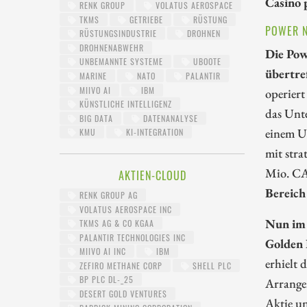
Casino 
RENK GROUP
VOLATUS AEROSPACE
TKMS
GETRIEBE
RÜSTUNG
POWER N
RÜSTUNGSINDUSTRIE
DROHNEN
DROHNENABWEHR
Die Pow
UNBEMANNTE SYSTEME
UBOOTE
übertre
MARINE
NATO
PALANTIR
MIIVO AI
IBM
operiert
KÜNSTLICHE INTELLIGENZ
das Unte
BIG DATA
DATENANALYSE
einem Um
KMU
KI-INTEGRATION
mit stra
Mio. CA
AKTIEN-CLOUD
Bereich
RENK GROUP AG
VOLATUS AEROSPACE INC
Nun im 
TKMS AG & CO KGAA
PALANTIR TECHNOLOGIES INC
Golden 
MIIVO AI INC
IBM
erhielt
ZEFIRO METHANE CORP
SHELL PLC
BP PLC DL-_25
Arrangem
DESERT GOLD VENTURES
Aktie u