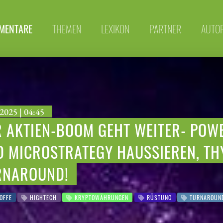
MENTARE
THEMEN
LEXIKON
PARTNER
AUTO
2025 | 04:45
 AKTIEN-BOOM GEHT WEITER- POWE
D MICROSTRATEGY HAUSSIEREN, TH
RNAROUND!
OFFE
HIGHTECH
KRYPTOWÄHRUNGEN
RÜSTUNG
TURNAROUN