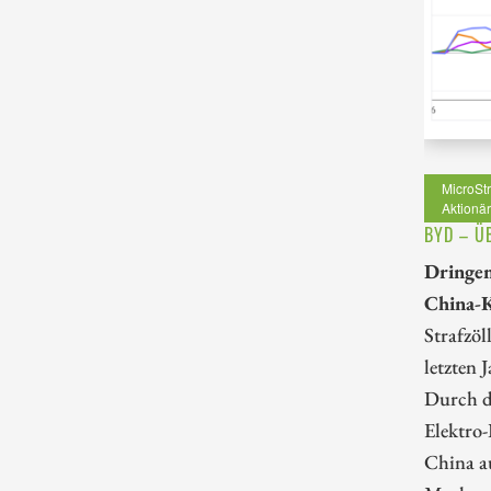
MicroStr
Aktionär
BYD – Ü
Dringen
China-K
Strafzöl
letzten 
Durch d
Elektro
China au