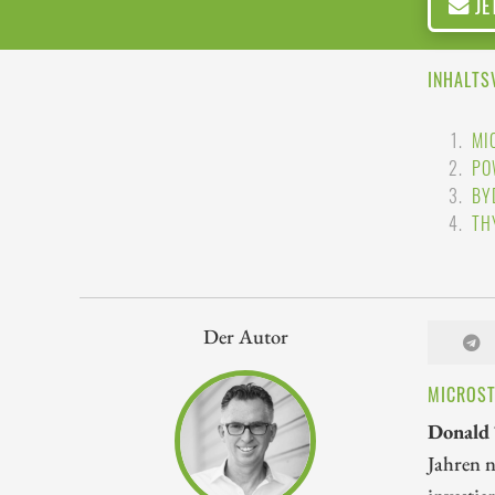
JE
INHALTS
MI
PO
BY
TH
Der Autor
MICROST
Donald 
Jahren n
investie