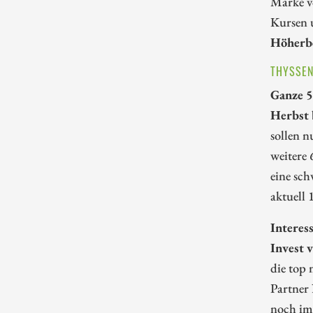
Marke v
Kursen 
Höherbe
THYSSEN
Ganze 5
Herbst 
sollen n
weitere
eine sc
aktuell 
Interes
Invest 
die top
Partner
noch im 