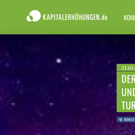
KOM
21.01.
DER
UN
TU
ROHST