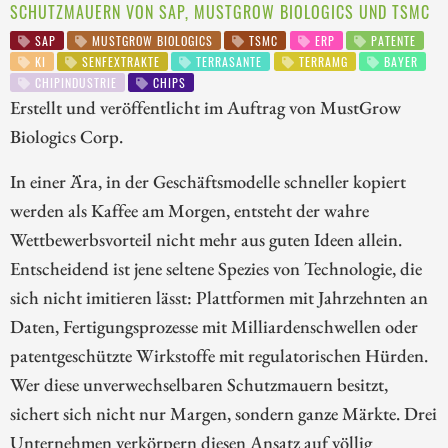
SCHUTZMAUERN VON SAP, MUSTGROW BIOLOGICS UND TSMC
SAP
MUSTGROW BIOLOGICS
TSMC
ERP
PATENTE
KI
SENFEXTRAKTE
TERRASANTE
TERRAMG
BAYER
CHIPINDUSTRIE
CHIPS
Erstellt und veröffentlicht im Auftrag von MustGrow
Biologics Corp.
In einer Ära, in der Geschäftsmodelle schneller kopiert
werden als Kaffee am Morgen, entsteht der wahre
Wettbewerbsvorteil nicht mehr aus guten Ideen allein.
Entscheidend ist jene seltene Spezies von Technologie, die
sich nicht imitieren lässt: Plattformen mit Jahrzehnten an
Daten, Fertigungsprozesse mit Milliardenschwellen oder
patentgeschützte Wirkstoffe mit regulatorischen Hürden.
Wer diese unverwechselbaren Schutzmauern besitzt,
sichert sich nicht nur Margen, sondern ganze Märkte. Drei
Unternehmen verkörpern diesen Ansatz auf völlig