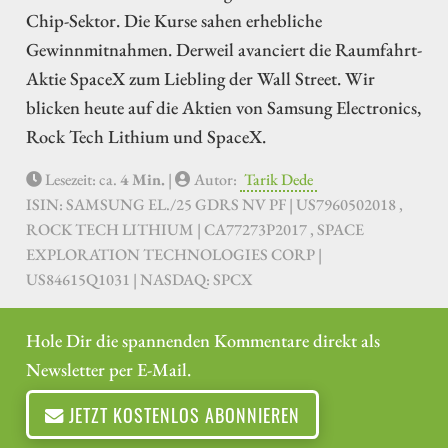
Chip-Sektor. Die Kurse sahen erhebliche
Gewinnmitnahmen. Derweil avanciert die Raumfahrt-
Aktie SpaceX zum Liebling der Wall Street. Wir
blicken heute auf die Aktien von Samsung Electronics,
Rock Tech Lithium und SpaceX.
Lesezeit: ca.
4 Min.
|
Autor:
Tarik Dede
ISIN: SAMSUNG EL./25 GDRS NV PF | US7960502018 ,
ROCK TECH LITHIUM | CA77273P2017 , SPACE
EXPLORATION TECHNOLOGIES CORP |
US84615Q1031 | NASDAQ: SPCX
Hole Dir die spannenden Kommentare direkt als
Newsletter per E-Mail.
JETZT KOSTENLOS ABONNIEREN