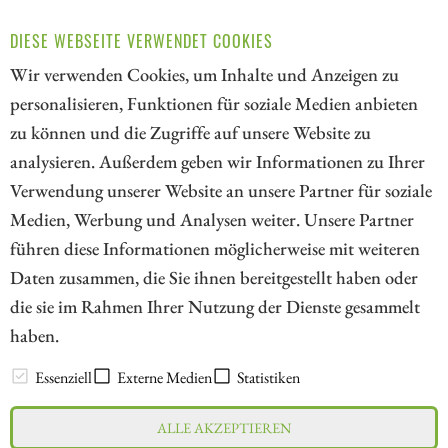
erfindet: thyssenkrupp. Eine Analyse über eine abgehobene
DIESE WEBSEITE VERWENDET COOKIES
Bewertung ohne Boden und zwei Aktien, die im Zentrum
Wir verwenden Cookies, um Inhalte und Anzeigen zu
realer irdischer Lieferketten stehen.
personalisieren, Funktionen für soziale Medien anbieten
ZUM KOMMENTAR
zu können und die Zugriffe auf unsere Website zu
analysieren. Außerdem geben wir Informationen zu Ihrer
Verwendung unserer Website an unsere Partner für soziale
Medien, Werbung und Analysen weiter. Unsere Partner
// kapitalerhoehungen.de - © 2026 - Die Informationsplattform für
führen diese Informationen möglicherweise mit weiteren
Investoren und Unternehmen rund um Kapitalerhöhung, Kapitalmarkt
Daten zusammen, die Sie ihnen bereitgestellt haben oder
und Unternehmensfinanzierung
die sie im Rahmen Ihrer Nutzung der Dienste gesammelt
haben.
LEXIKON
Essenziell
Externe Medien
Statistiken
ALLE AKZEPTIEREN