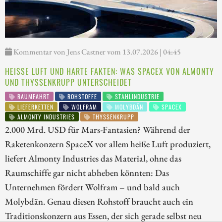
Kommentar von Jens Castner vom 13.07.2026 | 04:45
HEISSE LUFT UND HARTE FAKTEN: WAS SPACEX VON ALMONTY U
ND THYSSENKRUPP UNTERSCHEIDET
RAUMFAHRT
ROHSTOFFE
STAHLINDUSTRIE
LIEFERKETTEN
WOLFRAM
MOLYBDÄN
SPACEX
ALMONTY INDUSTRIES
THYSSENKRUPP
2.000 Mrd. USD für Mars-Fantasien? Während der
Raketenkonzern SpaceX vor allem heiße Luft produziert,
liefert Almonty Industries das Material, ohne das
Raumschiffe gar nicht abheben könnten: Das
Unternehmen fördert Wolfram – und bald auch
Molybdän. Genau diesen Rohstoff braucht auch ein
Traditionskonzern aus Essen, der sich gerade selbst neu