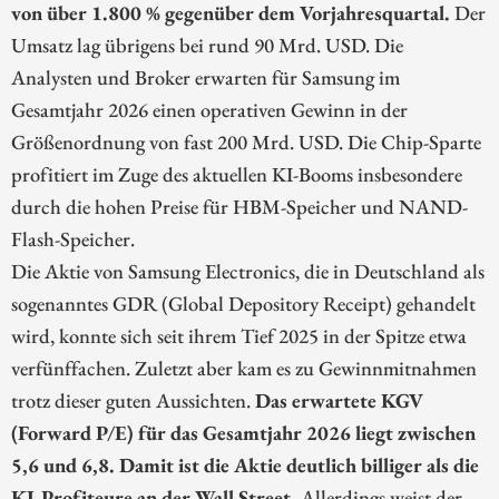
von über 1.800 % gegenüber dem Vorjahresquartal.
Der
Umsatz lag übrigens bei rund 90 Mrd. USD. Die
Analysten und Broker erwarten für Samsung im
Gesamtjahr 2026 einen operativen Gewinn in der
Größenordnung von fast 200 Mrd. USD. Die Chip-Sparte
profitiert im Zuge des aktuellen KI-Booms insbesondere
durch die hohen Preise für HBM-Speicher und NAND-
Flash-Speicher.
Die Aktie von Samsung Electronics, die in Deutschland als
sogenanntes GDR (Global Depository Receipt) gehandelt
wird, konnte sich seit ihrem Tief 2025 in der Spitze etwa
verfünffachen. Zuletzt aber kam es zu Gewinnmitnahmen
trotz dieser guten Aussichten.
Das erwartete KGV
(Forward P/E) für das Gesamtjahr 2026 liegt zwischen
5,6 und 6,8. Damit ist die Aktie deutlich billiger als die
KI-Profiteure an der Wall Street.
Allerdings weist der