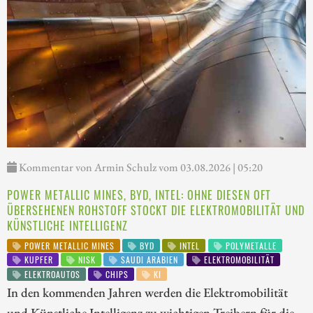
Kommentar von Armin Schulz vom 03.08.2026 | 05:20
POWER METALLIC MINES, BYD, INTEL: OHNE DIESEN OFT
ÜBERSEHENEN ROHSTOFF STOCKT DIE ELEKTROMOBILITÄT UND
KÜNSTLICHE INTELLIGENZ
POWER METALLIC MINES
BYD
INTEL
POLYMETALLE
KUPFER
NISK
SAUDI ARABIEN
ELEKTROMOBILITÄT
ELEKTROAUTOS
CHIPS
KI
In den kommenden Jahren werden die Elektromobilität
und Künstliche Intelligenz zu wichtigen Treibern für die