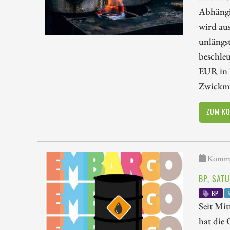
Abhängig
wird aus
unlängst
beschle
EUR in I
Zwickmüh
ZUM K
Kommen
BP, SATU
BP
Seit Mit
hat die