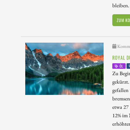
bleiben
ZUM K
Kommen
ROYAL D
ÖL
Zu Begi
gekürzt.
gefalle
bremsen.
etwa 27 
12% im 
erhöhter