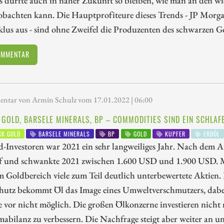
 dürfte auch in naher Zukunft so bleiben, wie man an den w
achten kann. Die Hauptprofiteure dieses Trends - JP Morgan 
lus aus - sind ohne Zweifel die Produzenten des schwarzen G
OMMENTAR
tar von Armin Schulz vom 17.01.2022 | 06:00
 GOLD, BARSELE MINERALS, BP – COMMODITIES SIND EIN SCHLAF
CK GOLD
BARSELE MINERALS
BP
GOLD
KUPFER
ERDÖL
-Investoren war 2021 ein sehr langweiliges Jahr. Nach dem 
f und schwankte 2021 zwischen 1.600 USD und 1.900 USD. M
im Goldbereich viele zum Teil deutlich unterbewertete Aktien.
utz bekommt Öl das Image eines Umweltverschmutzers, dabei 
e vor nicht möglich. Die großen Ölkonzerne investieren nich
mabilanz zu verbessern. Die Nachfrage steigt aber weiter a