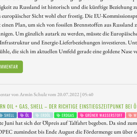
keit zu Russland ist historisch und die künftige Beziehung z
 europäischer Sicht wohl eher frostig. Die EU-Kommissionspr
 einen Plan, um sich von fossilen Brennstoffen aus Russland z
unigen. Um gänzlich autark zu werden, müsste die Europäisc
nfrastruktur und Energie-Lieferbeziehungen investieren. Unt
le, die sich im aktuellen Umfeld gerade eine goldene Nase v
OMMENTAR
tar von Armin Schulz vom 20.07.2022 | 05:40
RN OIL + GAS, SHELL – DER RICHTIGE EINSTIEGSZEITPUNKT BEI 
SHELL
ÖL
ERDÖL
ERDGAS
GRÜNER WASSERSTOFF
WI
te Juni hat sich der Ölpreis auf Talfahrt begeben. Da sind zu
 OPEC zumindest bis Ende August die Fördermenge um über 6