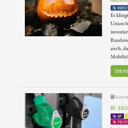
ROHST
Es kling
Union bi
investie
Russland
auch, da
Mobilitä
ZUM K
Kommen
BP, SAT
BP
POLYE