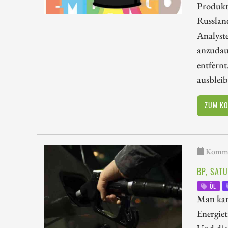
Produkt
Russland
Analyst
anzudaue
entfernt
ausbleib
ZUM K
Kommen
BP, SAT
ÖL
Man kann
Energiet