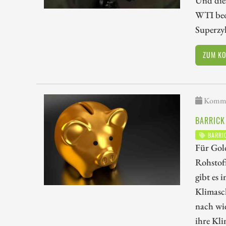
Und dies
WTI beob
Superzyk
ZUM K
Kommen
BARRICK
BARRI
Für Gold
Rohstof
gibt es 
Klimasch
nach wi
ihre Kli