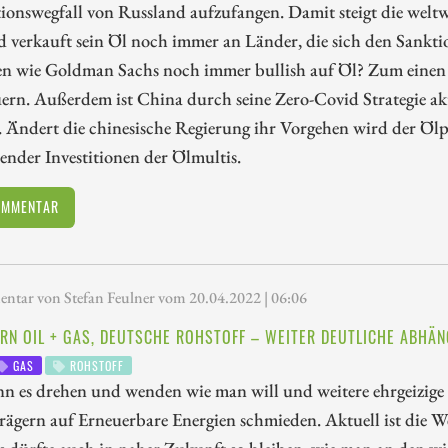
ionswegfall von Russland aufzufangen. Damit steigt die welt
 verkauft sein Öl noch immer an Länder, die sich den Sankti
en wie Goldman Sachs noch immer bullish auf Öl? Zum einen 
rn. Außerdem ist China durch seine Zero-Covid Strategie ak
. Ändert die chinesische Regierung ihr Vorgehen wird der Ölpr
ender Investitionen der Ölmultis.
OMMENTAR
tar von Stefan Feulner vom 20.04.2022 | 06:06
URN OIL + GAS, DEUTSCHE ROHSTOFF – WEITER DEUTLICHE ABHÄN
GAS
ROHSTOFF
 es drehen und wenden wie man will und weitere ehrgeizige P
rägern auf Erneuerbare Energien schmieden. Aktuell ist die 