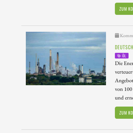
ZUM K
Kommen
DEUTSCH
ÖL
Die Ener
verteuer
Angebot
von 100
und erne
ZUM K