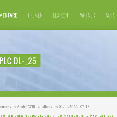
MENTARE
THEMEN
LEXIKON
PARTNER
AUTO
PLC DL-_25
tar von André Will-Laudien vom 01.11.2022 | 07:18
EN DER ENERGIEPREISE: SHELL, BP, SATURN OIL + GAS, NEL ASA 