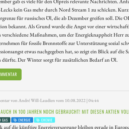
ember gab es viele für den Ölpreis relevante Nachrichten. A
-Lecks kein Gas mehr durch Nord Stream 1 zu schicken. Kurz 
rgrenze für russisches Öl, die ab Dezember greifen soll. Die
ion bekannt. Als Grund wurde die Angst vor einer wirtschaf
ls verschiedene Maßnahmen, um der Energieknappheit Herr zu 
rnehmen für fossile Brennstoffe zur Unterstützung sozial sc
ssionsangst etwas nachgegeben hat, so zeigt ein Blick auf die 
 dürfte. Der Winter sorgt für zusätzlichen Bedarf an Öl.
OMMENTAR
tar von André Will-Laudien vom 10.08.2022 | 04:44
 AUCH IN 100 JAHREN NOCH GEBRAUCHT! MIT DIESEN AKTIEN VOLL
D GAS
ENERGIE
CHEMIE
k auf die künftige Energieversorgung bleiben gerade in Euro