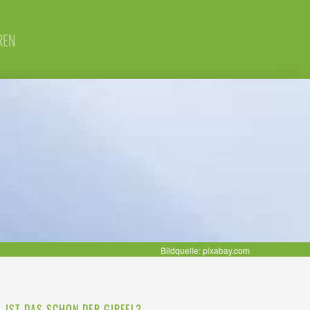
REN
Bildquelle: pixabay.com
– IST DAS SCHON DER GIPFEL?