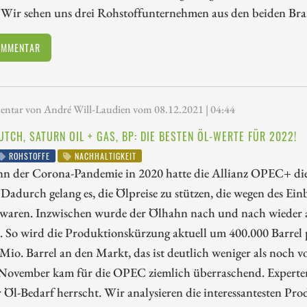
. Wir sehen uns drei Rohstoffunternehmen aus den beiden Br
OMMENTAR
tar von André Will-Laudien vom 08.12.2021 | 04:44
UTCH, SATURN OIL + GAS, BP: DIE BESTEN ÖL-WERTE FÜR 2022!
ROHSTOFFE
NACHHALTIGKEIT
nn der Corona-Pandemie in 2020 hatte die Allianz OPEC+ di
 Dadurch gelang es, die Ölpreise zu stützen, die wegen des 
n waren. Inzwischen wurde der Ölhahn nach und nach wieder 
 So wird die Produktionskürzung aktuell um 400.000 Barrel p
Mio. Barrel an den Markt, das ist deutlich weniger als noch 
November kam für die OPEC ziemlich überraschend. Experten 
 Öl-Bedarf herrscht. Wir analysieren die interessantesten Pro