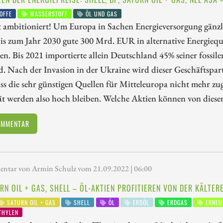
OFFE
WASSERSTOFF
ÖL UND GAS
t ambitioniert! Um Europa in Sachen Energieversorgung gänzl
s zum Jahr 2030 gute 300 Mrd. EUR in alternative Energieque
ren. Bis 2021 importierte allein Deutschland 45% seiner fossil
. Nach der Invasion in der Ukraine wird dieser Geschäftspart
ss die sehr günstigen Quellen für Mitteleuropa nicht mehr zu
t werden also hoch bleiben. Welche Aktien können von diesem
OMMENTAR
tar von Armin Schulz vom 21.09.2022 | 06:00
URN OIL + GAS, SHELL – ÖL-AKTIEN PROFITIEREN VON DER KÄLTER
SATURN OIL + GAS
SHELL
ÖL
ERDÖL
ERDGAS
ERNEU
THYLEN