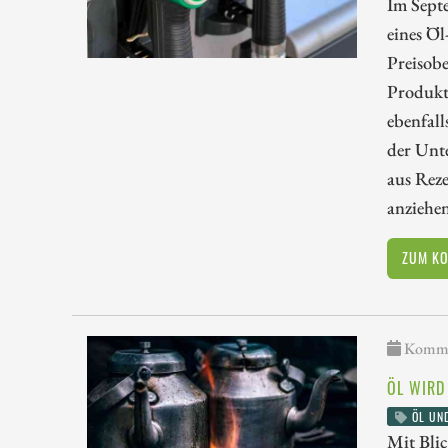
Im Sept
eines Öl
Preisobe
Produkt
ebenfal
der Unte
aus Reze
anziehen
ZUM K
Kommen
ÖL WIRD
ÖL UN
Mit Blic