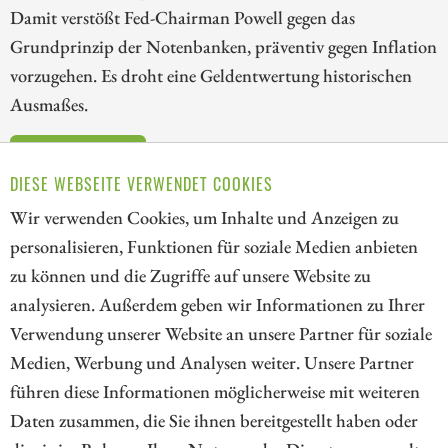
Damit verstößt Fed-Chairman Powell gegen das
Grundprinzip der Notenbanken, präventiv gegen Inflation
vorzugehen. Es droht eine Geldentwertung historischen
Ausmaßes.
ZUM KOMMENTAR
DIESE WEBSEITE VERWENDET COOKIES
Wir verwenden Cookies, um Inhalte und Anzeigen zu
personalisieren, Funktionen für soziale Medien anbieten
zu können und die Zugriffe auf unsere Website zu
1
2
3
analysieren. Außerdem geben wir Informationen zu Ihrer
Verwendung unserer Website an unsere Partner für soziale
Medien, Werbung und Analysen weiter. Unsere Partner
// kapitalerhoehungen.de - © 2026 - Die Informationsplattform für
führen diese Informationen möglicherweise mit weiteren
Investoren und Unternehmen rund um Kapitalerhöhung, Kapitalmarkt
Daten zusammen, die Sie ihnen bereitgestellt haben oder
und Unternehmensfinanzierung