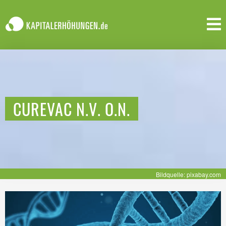
CUREVAC N.V. O.N.
Bildquelle: pixabay.com