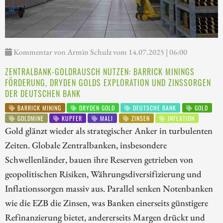
Kommentar von Armin Schulz vom 14.07.2025 | 06:00
ZENTRALBANK-GOLDRAUSCH NUTZEN: BARRICK MININGS
FÖRDERUNG, DRYDEN GOLDS EXPLORATION UND ZINSSORGEN
DER DEUTSCHEN BANK
BARRICK MINING
DRYDEN GOLD
DEUTSCHE BANK
GOLD
GOLDMINE
KUPFER
MALI
ZINSEN
INFLATION
Gold glänzt wieder als strategischer Anker in turbulenten
Zeiten. Globale Zentralbanken, insbesondere
Schwellenländer, bauen ihre Reserven getrieben von
geopolitischen Risiken, Währungsdiversifizierung und
Inflationssorgen massiv aus. Parallel senken Notenbanken
wie die EZB die Zinsen, was Banken einerseits günstigere
Refinanzierung bietet, andererseits Margen drückt und