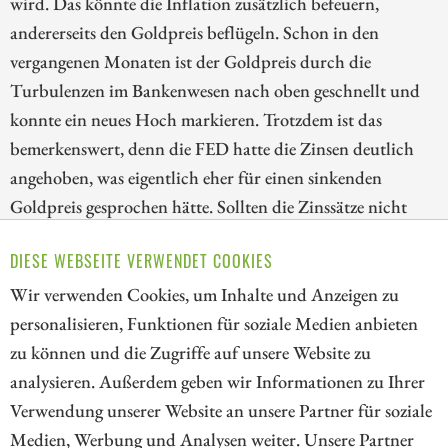
wird. Das könnte die Inflation zusätzlich befeuern,
andererseits den Goldpreis beflügeln. Schon in den
vergangenen Monaten ist der Goldpreis durch die
Turbulenzen im Bankenwesen nach oben geschnellt und
konnte ein neues Hoch markieren. Trotzdem ist das
bemerkenswert, denn die FED hatte die Zinsen deutlich
angehoben, was eigentlich eher für einen sinkenden
Goldpreis gesprochen hätte. Sollten die Zinssätze nicht
weiter steigen oder sogar sinken, wäre das ein weiteres
DIESE WEBSEITE VERWENDET COOKIES
positives Signal für Gold. Wir sehen uns daher 2
Goldunternehmen an und analysieren die Deutsche Bank.
Wir verwenden Cookies, um Inhalte und Anzeigen zu
personalisieren, Funktionen für soziale Medien anbieten
ZUM KOMMENTAR
zu können und die Zugriffe auf unsere Website zu
analysieren. Außerdem geben wir Informationen zu Ihrer
Verwendung unserer Website an unsere Partner für soziale
Medien, Werbung und Analysen weiter. Unsere Partner