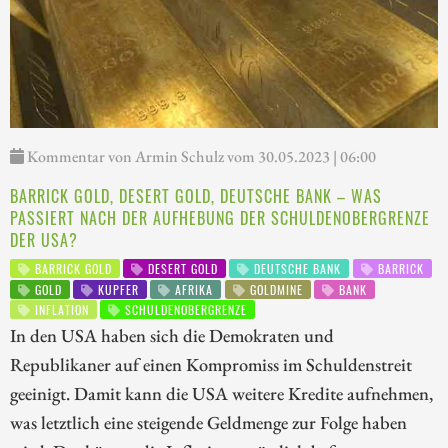
Kommentar von Armin Schulz vom 30.05.2023 | 06:00
BARRICK GOLD, DESERT GOLD, DEUTSCHE BANK – WAS
PASSIERT NACH DER AUFHEBUNG DER SCHULDENOBERGRENZE
DER USA?
BARRICK GOLD
DESERT GOLD
DEUTSCHE BANK
BARRICK
GOLD
KUPFER
AFRIKA
GOLDMINE
BANK
INFLATION
SCHULDENOBERGRENZE
In den USA haben sich die Demokraten und
Republikaner auf einen Kompromiss im Schuldenstreit
geeinigt. Damit kann die USA weitere Kredite aufnehmen,
was letztlich eine steigende Geldmenge zur Folge haben