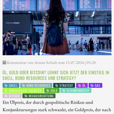
Kommentar von Armin Schulz vom 13.07.2026 | 05:20
ÖL, GOLD ODER BITCOIN? LOHNT SICH JETZT DER EINSTIEG IN
SHELL, KOBO RESOURCES UND STRATEGY?
SHELL
KOBO RESOURCES
STRATEGY
ÖL
GAS
ERNEUERBARE ENERGIEN
GOLD
ELFENBEINKÜSTE
BITCOIN
NEUAUSRICHTUNG
Ein Ölpreis, der durch geopolitische Risiken und
Konjunktursorgen stark schwankt, ein Goldpreis, der nach