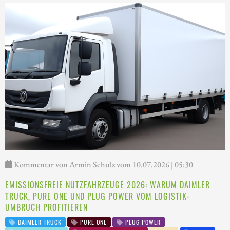
Kommentar von Armin Schulz vom 10.07.2026 | 05:30
EMISSIONSFREIE NUTZFAHRZEUGE 2026: WARUM DAIMLER
TRUCK, PURE ONE UND PLUG POWER VOM LOGISTIK-
UMBRUCH PROFITIEREN
DAIMLER TRUCK
PURE ONE
PLUG POWER