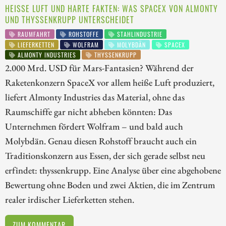
HEISSE LUFT UND HARTE FAKTEN: WAS SPACEX VON ALMONTY U
ND THYSSENKRUPP UNTERSCHEIDET
RAUMFAHRT
ROHSTOFFE
STAHLINDUSTRIE
LIEFERKETTEN
WOLFRAM
MOLYBDÄN
SPACEX
ALMONTY INDUSTRIES
THYSSENKRUPP
2.000 Mrd. USD für Mars-Fantasien? Während der
Raketenkonzern SpaceX vor allem heiße Luft produziert,
liefert Almonty Industries das Material, ohne das
Raumschiffe gar nicht abheben könnten: Das
Unternehmen fördert Wolfram – und bald auch
Molybdän. Genau diesen Rohstoff braucht auch ein
Traditionskonzern aus Essen, der sich gerade selbst neu
erfindet: thyssenkrupp. Eine Analyse über eine abgehobene
Bewertung ohne Boden und zwei Aktien, die im Zentrum
realer irdischer Lieferketten stehen.
ZUM KOMMENTAR