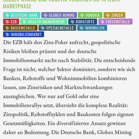
MARKTPHASE
DEUTSCHE BANK
GLOBEX MINING
VONOVIA
ZINSEN
EZB
WEALTH-MANAGEMENT
ROHSTOFFE
EDELEMETALLE
BASISMETALLE
SPEZIALMETALLE
IMMOBILIEN
IMMOBILIENMARKT
Die EZB hält den Zins-Poker aufrecht, geopolitische
Risiken bleiben präsent und der deutsche
Immobilienmarkt sucht nach Stabilität. Die entscheidende
Frage ist nicht, welcher Sektor dominiert, sondern wie sich
Banken, Rohstoffe und Wohnimmobilien kombinieren
lassen, um Zinsrisiken und Marktschwankungen
auszugleichen. Wer nur auf Gold oder eine
Immobilienrallye setzt, übersieht die komplexe Realität:
Zinspolitik, Rohstoffzyklen und Baukosten folgen eigenen
Gesetzmäßigkeiten. Ein diversifizierter Ansatz gewinnt
daher an Bedeutung. Die Deutsche Bank, Globex Mining