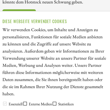
könnte dem Hotstock neuen Schwung geben.
ZUM KOMMENTAR
DIESE WEBSEITE VERWENDET COOKIES
Wir verwenden Cookies, um Inhalte und Anzeigen zu
personalisieren, Funktionen für soziale Medien anbieten
zu können und die Zugriffe auf unsere Website zu
4
5
6
7
8
9
10
11
analysieren. Außerdem geben wir Informationen zu Ihrer
Verwendung unserer Website an unsere Partner für soziale
Medien, Werbung und Analysen weiter. Unsere Partner
// kapitalerhoehungen.de - © 2026 - Die Informationsplattform für
führen diese Informationen möglicherweise mit weiteren
Investoren und Unternehmen rund um Kapitalerhöhung, Kapitalmarkt
Daten zusammen, die Sie ihnen bereitgestellt haben oder
und Unternehmensfinanzierung
die sie im Rahmen Ihrer Nutzung der Dienste gesammelt
haben.
LEXIKON
Essenziell
Externe Medien
Statistiken