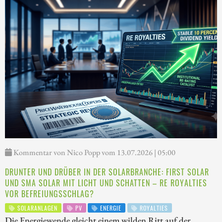
Kommentar von Nico Popp vom 13.07.2026 | 05:00
DRUNTER UND DRÜBER IN DER SOLARBRANCHE: FIRST SOLAR
UND SMA SOLAR MIT LICHT UND SCHATTEN – RE ROYALTIES
VOR BEFREIUNGSSCHLAG?
SOLARANLAGEN
PV
ENERGIE
ROYALTIES
Die Energiewende gleicht einem wilden Ritt auf der