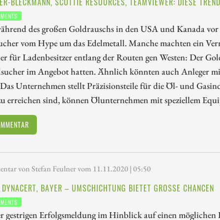
ER-BLECKMANN, SCOTTIE RESOURCES, TEAMVIEWER: DIESE TREND
TMENTS
ährend des großen Goldrauschs in den USA und Kanada vor meh
ucher vom Hype um das Edelmetall. Manche machten ein Verm
aber für Ladenbesitzer entlang der Routen gen Westen: Der Gol
dsucher im Angebot hatten. Ähnlich könnten auch Anleger mit
 Das Unternehmen stellt Präzisionsteile für die Öl- und Gas
zu erreichen sind, können Ölunternehmen mit speziellem Equi
OMMENTAR
tar von Stefan Feulner vom 11.11.2020 | 05:50
, DYNACERT, BAYER – UMSCHICHTUNG BIETET GROSSE CHANCEN
TMENTS
 gestrigen Erfolgsmeldung im Hinblick auf einen möglichen I