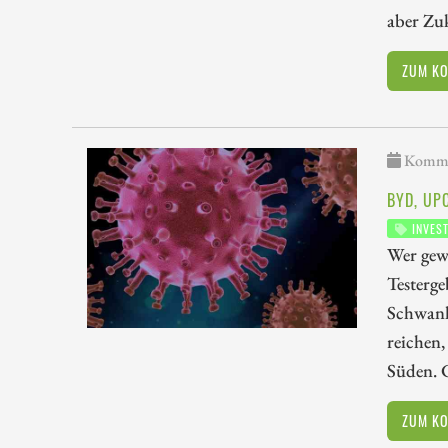
aber Zuk
ZUM K
Kommen
BYD, UP
INVES
Wer gew
Testerge
Schwank
reichen,
Süden. C
ZUM K