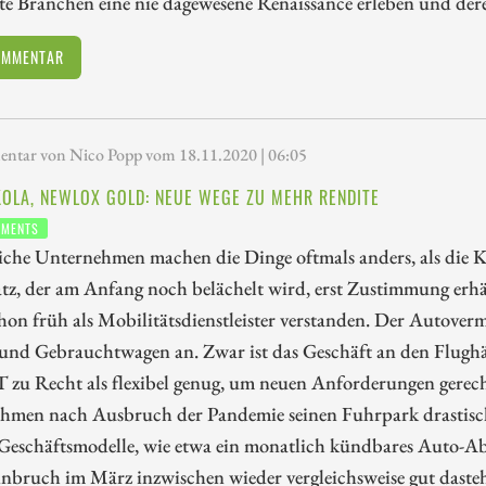
te Branchen eine nie dagewesene Renaissance erleben und de
OMMENTAR
tar von Nico Popp vom 18.11.2020 | 06:05
IKOLA, NEWLOX GOLD: NEUE WEGE ZU MEHR RENDITE
TMENTS
iche Unternehmen machen die Dinge oftmals anders, als die K
tz, der am Anfang noch belächelt wird, erst Zustimmung erhäl
on früh als Mobilitätsdienstleister verstanden. Der Autovermi
 und Gebrauchtwagen an. Zwar ist das Geschäft an den Flug
T zu Recht als flexibel genug, um neuen Anforderungen gerech
hmen nach Ausbruch der Pandemie seinen Fuhrpark drastisch 
 Geschäftsmodelle, wie etwa ein monatlich kündbares Auto-Abo
inbruch im März inzwischen wieder vergleichsweise gut daste