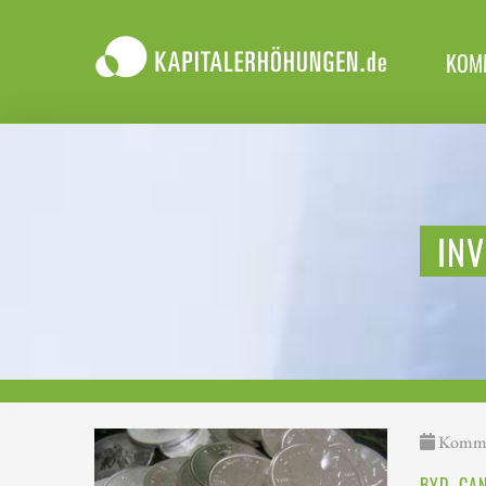
KOM
IN
Kommen
BYD, CA