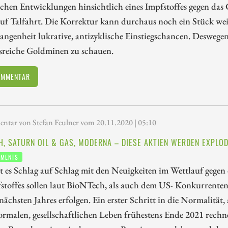
ichen Entwicklungen hinsichtlich eines Impfstoffes gegen das 
uf Talfahrt. Die Korrektur kann durchaus noch ein Stück wei
angenheit lukrative, antizyklische Einstiegschancen. Deswegen 
tsreiche Goldminen zu schauen.
OMMENTAR
tar von Stefan Feulner vom 20.11.2020 | 05:10
H, SATURN OIL & GAS, MODERNA – DIESE AKTIEN WERDEN EXPLOD
TMENTS
ht es Schlag auf Schlag mit den Neuigkeiten im Wettlauf gege
stoffes sollen laut BioNTech, als auch dem US- Konkurrente
ächsten Jahres erfolgen. Ein erster Schritt in die Normalit
rmalen, gesellschaftlichen Leben frühestens Ende 2021 rechnet.