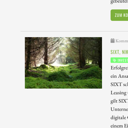
gebeutel
ZUM K
Kommen
SIXT, N
INVES
Erfolgre
ein Ansa
SIXT sch
Leasing
gilt SIX
Unterne
digitale
einem E