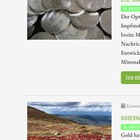
INVES
Der Opt
Impfstof
breite M
Nachric
Entwick
Minenakt
ZUM K
Kommen
MODERNA
INVES
Gold hat