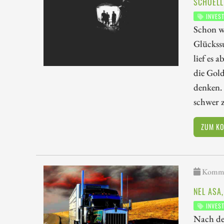
SCHOELL
INVES
Schon w
Glückss
lief es 
die Gol
denken.
schwer 
ZUM K
Kommen
NEL ASA
INVES
Nach der