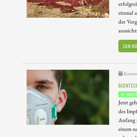
erfolgre
einmal a
der Verg
aussich
ZUM K
Kommen
BIONTEC
INVES
Jetzt ge
des Impf
Anfang n
einem no