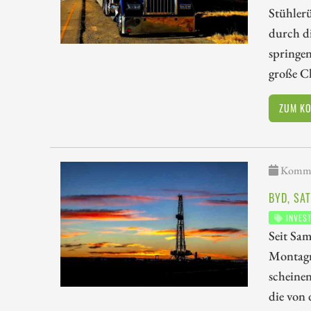
Stühlerü
durch d
springe
große Ch
ZUM K
Kommen
BYD, SA
INVES
Seit Sam
Montagn
scheinen
die von 