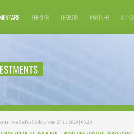
MENTARE
THEMEN
LEXIKON
PARTNER
AUTO
VESTMENTS
tar von Stefan Feulner vom 27.11.2020 | 05:20
NADIAN SOLAR, SILVER VIPER – NICHT DEN EINSTIEG VERPASSEN!