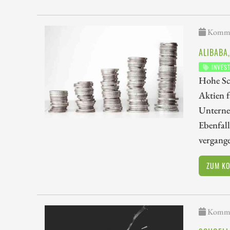
Kommen
ALIBABA
INVES
Hohe Sc
Aktien 
Unterne
Ebenfall
vergange
ZUM K
Kommen