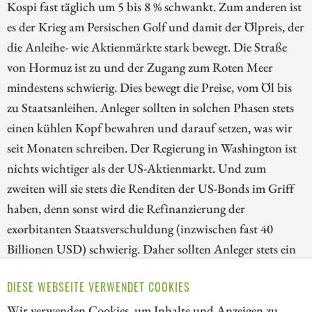
Kospi fast täglich um 5 bis 8 % schwankt. Zum anderen ist
es der Krieg am Persischen Golf und damit der Ölpreis, der
die Anleihe- wie Aktienmärkte stark bewegt. Die Straße
von Hormuz ist zu und der Zugang zum Roten Meer
mindestens schwierig. Dies bewegt die Preise, vom Öl bis
zu Staatsanleihen. Anleger sollten in solchen Phasen stets
einen kühlen Kopf bewahren und darauf setzen, was wir
seit Monaten schreiben. Der Regierung in Washington ist
nichts wichtiger als der US-Aktienmarkt. Und zum
zweiten will sie stets die Renditen der US-Bonds im Griff
haben, denn sonst wird die Refinanzierung der
exorbitanten Staatsverschuldung (inzwischen fast 40
Billionen USD) schwierig. Daher sollten Anleger stets ein
Auge auf die Chancen und Risiken an den Märkten legen.
DIESE WEBSEITE VERWENDET COOKIES
Wir blicken deshalb heute auf die Aktien von SanDisk,
Volatus Aerospace und 2G Energy.
Wir verwenden Cookies, um Inhalte und Anzeigen zu