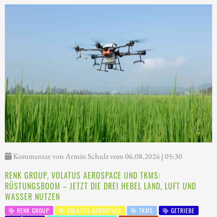
Kommentar von Armin Schulz vom 06.08.2026 | 05:30
RENK GROUP, VOLATUS AEROSPACE UND TKMS:
RÜSTUNGSBOOM – JETZT DIE DREI HEBEL LAND, LUFT UND
WASSER NUTZEN
RENK GROUP
VOLATUS AEROSPACE
TKMS
GETRIEBE