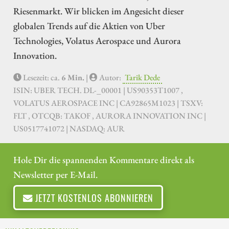
Riesenmarkt. Wir blicken im Angesicht dieser
globalen Trends auf die Aktien von Uber
Technologies, Volatus Aerospace und Aurora
Innovation.
Lesezeit: ca.
6 Min.
|
Autor:
Tarik Dede
ISIN: UBER TECH. DL-_00001 | US90353T1007 ,
VOLATUS AEROSPACE INC | CA92865M1023 | TSXV:
FLT , OTCQB: TAKOF , AURORA INNOVATION INC |
US0517741072 | NASDAQ: AUR
Hole Dir die spannenden Kommentare direkt als
Newsletter per E-Mail.
JETZT KOSTENLOS ABONNIEREN