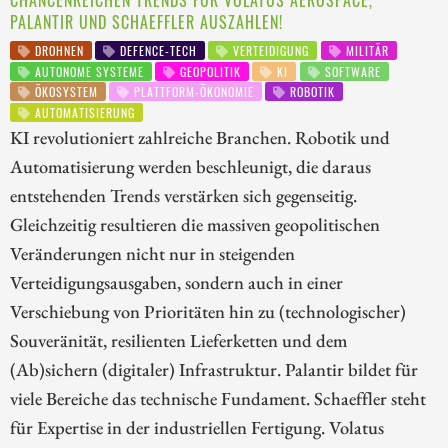
CHANCENREICHEN TRENDS FÜR VOLATUS AEROSPACE,
PALANTIR UND SCHAEFFLER AUSZAHLEN!
DROHNEN
DEFENCE-TECH
VERTEIDIGUNG
MILITÄR
AUTONOME SYSTEME
GEOPOLITIK
KI
SOFTWARE
ÖKOSYSTEM
PLATTFORM-ÖKONOMIE
ROBOTIK
AUTOMATISIERUNG
KI revolutioniert zahlreiche Branchen. Robotik und
Automatisierung werden beschleunigt, die daraus
entstehenden Trends verstärken sich gegenseitig.
Gleichzeitig resultieren die massiven geopolitischen
Veränderungen nicht nur in steigenden
Verteidigungsausgaben, sondern auch in einer
Verschiebung von Prioritäten hin zu (technologischer)
Souveränität, resilienten Lieferketten und dem
(Ab)sichern (digitaler) Infrastruktur. Palantir bildet für
viele Bereiche das technische Fundament. Schaeffler steht
für Expertise in der industriellen Fertigung. Volatus