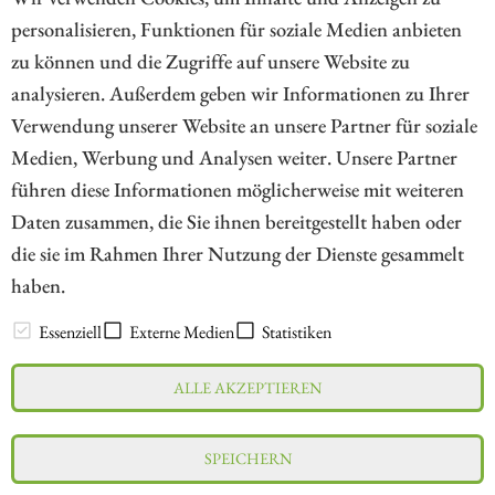
personalisieren, Funktionen für soziale Medien anbieten
ZUM KOMMENTAR
zu können und die Zugriffe auf unsere Website zu
analysieren. Außerdem geben wir Informationen zu Ihrer
Verwendung unserer Website an unsere Partner für soziale
Medien, Werbung und Analysen weiter. Unsere Partner
// kapitalerhoehungen.de - © 2026 - Die Informationsplattform für
führen diese Informationen möglicherweise mit weiteren
Investoren und Unternehmen rund um Kapitalerhöhung, Kapitalmarkt
Daten zusammen, die Sie ihnen bereitgestellt haben oder
und Unternehmensfinanzierung
die sie im Rahmen Ihrer Nutzung der Dienste gesammelt
haben.
LEXIKON
Essenziell
Externe Medien
Statistiken
ALLE AKZEPTIEREN
Impressum
Datenschutz
Interessenskonflikt & Risikohinweis
SPEICHERN
Nutzungsbedingungen