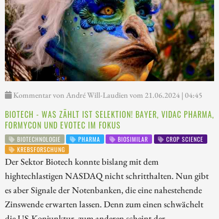
Kommentar von André Will-Laudien vom 21.06.2024 | 04:45
BIOTECH - WAS ZÄHLT IST SELEKTION! BAYER, VIDAC PHARMA,
FORMYCON UND EVOTEC IM FOKUS
BIOTECHNOLOGIE
PHARMA
BIOSIMILAR
CROP SCIENCE
KREBSFORSCHUNG
Der Sektor Biotech konnte bislang mit dem
hightechlastigen NASDAQ nicht schritthalten. Nun gibt
es aber Signale der Notenbanken, die eine nahestehende
Zinswende erwarten lassen. Denn zum einen schwächelt
die US-Konjunktur, zum anderen scheint der