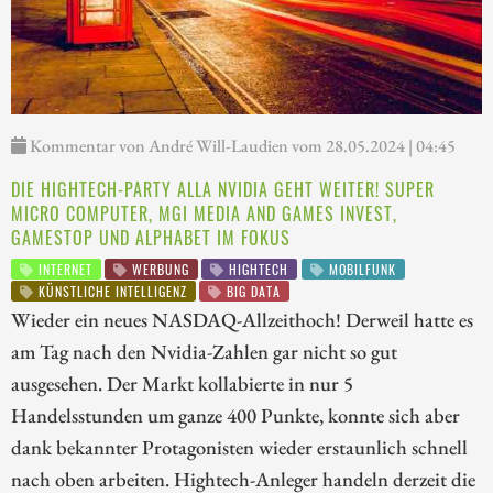
Kommentar von André Will-Laudien vom 28.05.2024 | 04:45
DIE HIGHTECH-PARTY ALLA NVIDIA GEHT WEITER! SUPER
MICRO COMPUTER, MGI MEDIA AND GAMES INVEST,
GAMESTOP UND ALPHABET IM FOKUS
INTERNET
WERBUNG
HIGHTECH
MOBILFUNK
KÜNSTLICHE INTELLIGENZ
BIG DATA
Wieder ein neues NASDAQ-Allzeithoch! Derweil hatte es
am Tag nach den Nvidia-Zahlen gar nicht so gut
ausgesehen. Der Markt kollabierte in nur 5
Handelsstunden um ganze 400 Punkte, konnte sich aber
dank bekannter Protagonisten wieder erstaunlich schnell
nach oben arbeiten. Hightech-Anleger handeln derzeit die