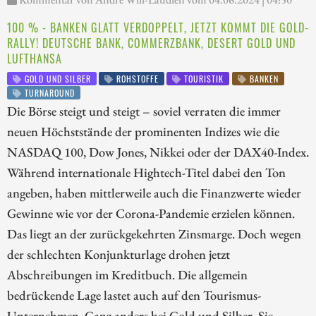
100 % - BANKEN GLATT VERDOPPELT, JETZT KOMMT DIE GOLD-
RALLY! DEUTSCHE BANK, COMMERZBANK, DESERT GOLD UND
LUFTHANSA
GOLD UND SILBER
ROHSTOFFE
TOURISTIK
BANKEN
TURNAROUND
Die Börse steigt und steigt – soviel verraten die immer
neuen Höchststände der prominenten Indizes wie die
NASDAQ 100, Dow Jones, Nikkei oder der DAX40-Index.
Während internationale Hightech-Titel dabei den Ton
angeben, haben mittlerweile auch die Finanzwerte wieder
Gewinne wie vor der Corona-Pandemie erzielen können.
Das liegt an der zurückgekehrten Zinsmarge. Doch wegen
der schlechten Konjunkturlage drohen jetzt
Abschreibungen im Kreditbuch. Die allgemein
bedrückende Lage lastet auch auf den Tourismus-
Unternehmen. Ganz anders bei Gold und Silber. Sie