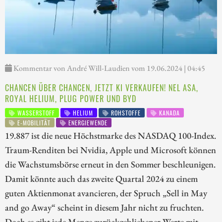
Kommentar von André Will-Laudien vom 19.06.2024 | 04:45
CHANCEN ÜBER CHANCEN, JETZT KI VERKAUFEN! NEL ASA,
ROYAL HELIUM, PLUG POWER UND BYD
WASSERSTOFF
HELIUM
ROHSTOFFE
KANADA
E-MOBILITÄT
ENERGIEWENDE
19.887 ist die neue Höchstmarke des NASDAQ 100-Index.
Traum-Renditen bei Nvidia, Apple und Microsoft können
die Wachstumsbörse erneut in den Sommer beschleunigen.
Damit könnte auch das zweite Quartal 2024 zu einem
guten Aktienmonat avancieren, der Spruch „Sell in May
and go Away“ scheint in diesem Jahr nicht zu fruchten.
Doch es gibt jede Menge zurückgebliebener Werte mit