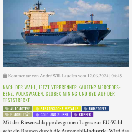
Kommentar von André Will-Laudien vom 12.06.2024 | 04:45
NACH DER WAHL, JETZT VERBRENNER KAUFEN? MERCEDES-
BENZ, VOLKSWAGEN, GLOBEX MINING UND BYD AUF DER
TESTSTRECKE
AUTOMOTIVE
STRATEGISCHE METALLE
ROHSTOFFE
E-MOBILITÄT
GOLD UND SILBER
KUPFER
Mit der Riesenschlappe des grünen Lagers zur EU-Wahl
geht ein Raunen durch die Automobil-Industrie. Wird das