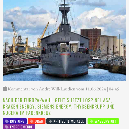
Kommentar von André Will-Laudien vom 11.06.2024 | 04:45
NACH DER EUROPA-WAHL: GEHT´S JETZT LOS? NEL ASA,
KRAKEN ENERGY, SIEMENS ENERGY, THYSSENKRUPP UND
NUCERA IM FADENKREUZ
RÜSTUNG
URAN
KRITISCHE METALLE
WASSERSTOFF
ENERGIEWENDE