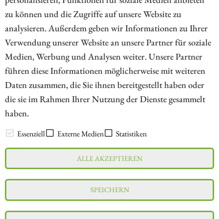
zu können und die Zugriffe auf unsere Website zu
13
23
24
25
26
27
28
29
analysieren. Außerdem geben wir Informationen zu Ihrer
Verwendung unserer Website an unsere Partner für soziale
Medien, Werbung und Analysen weiter. Unsere Partner
// kapitalerhoehungen.de - © 2026 - Die Informationsplattform für
führen diese Informationen möglicherweise mit weiteren
Investoren und Unternehmen rund um Kapitalerhöhung, Kapitalmarkt
Daten zusammen, die Sie ihnen bereitgestellt haben oder
und Unternehmensfinanzierung
die sie im Rahmen Ihrer Nutzung der Dienste gesammelt
haben.
LEXIKON
Essenziell
Externe Medien
Statistiken
ALLE AKZEPTIEREN
Impressum
Datenschutz
Interessenskonflikt & Risikohinweis
SPEICHERN
Nutzungsbedingungen
Cookie-Einstellungen