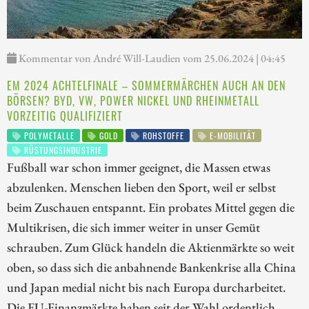
Kommentar von André Will-Laudien vom 25.06.2024 | 04:45
EM 2024 ACHTELFINALE – SOMMERMÄRCHEN AUCH AN DEN
BÖRSEN? BYD, VW, POWER NICKEL UND RHEINMETALL
VORZEITIG QUALIFIZIERT
POLYMETALLE
GOLD
ROHSTOFFE
E-MOBILITÄT
RÜSTUNGSINDUSTRIE
Fußball war schon immer geeignet, die Massen etwas
abzulenken. Menschen lieben den Sport, weil er selbst
beim Zuschauen entspannt. Ein probates Mittel gegen die
Multikrisen, die sich immer weiter in unser Gemüt
schrauben. Zum Glück handeln die Aktienmärkte so weit
oben, so dass sich die anbahnende Bankenkrise alla China
und Japan medial nicht bis nach Europa durcharbeitet.
Die EU-Finanzmärkte haben seit der Wahl ordentlich