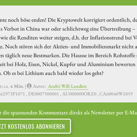
te noch böse enden! Die Kryptowelt korrigiert ordentlich, d
s Verbot in China war oder schlichtweg eine Übertreibung – wi
wie die Renditen weiter steigen, d.h. der Inflationstrend bei 
e. Noch stören sich der Aktien- und Immobilienmarkt nicht 
n täglich neue Bestmarken. Die Hausse im Bereich Rohstoffe
t bei Holz, Eisen, Nickel, Kupfer und Aluminium bewerten mö
u. Ob es bei Lithium auch bald wieder los geht?
t: ca.
4 Min.
|
Autor:
André Will-Laudien
A62973P1071 , DE0007500001 , AU000000ORE0 , CA60040W1059
r die spannenden Kommentare direkt als Newsletter per E-Mai
TZT KOSTENLOS ABONNIEREN