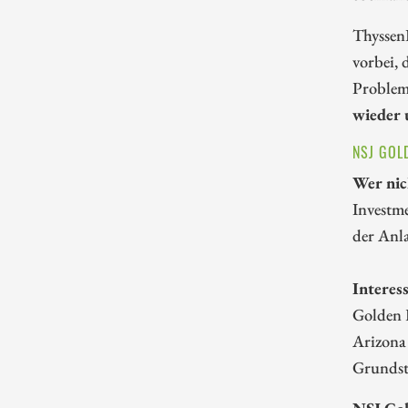
ThyssenK
vorbei, 
Problem:
wieder 
NSJ GOL
Wer nic
Investme
der Anla
Interes
Golden H
Arizona
Grundstü
NSJ Gol