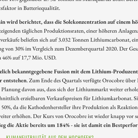
sfaktor in Batteriequalität.
in wird berichtet, dass die Solekonzentration auf einem höh
teigenden täglichen Produktionsraten, einer höheren Anlagen
erkäufe beliefen sich auf 3.032 Tonnen Lithiumcarbonat, ein 
g von 30% im Vergleich zum Dezemberquartal 2020. Der Gesa
 46% auf 17,7 Mio. USD.
zlich bekanntgegebene Fusion mit dem Lithium-Produzente
r entstehen
. Zum Ende des Quartals verfügte Orocobre über 
r Planung davon aus, dass sich der Lithiummarkt weiter erhol
nittlich erzielbaren Verkaufspreisen für Lithiumkarbonat. 
 50%, da die Kathodenhersteller ihre Produktion als Reaktio
weiter erhöhen. Der Kurs von Orocobre ist wieder knapp vor 
ieg die Aktie bereits um 184% - sie ist damit ein Bestperf
 – KLIMANEUTRALITÄT AUS DEM HOCHOFEN?