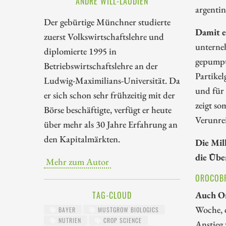
ANDRÉ WILL-LAUDIEN
argentin
Der gebürtige Münchner studierte
Damit e
zuerst Volkswirtschaftslehre und
unterne
diplomierte 1995 in
gepumpt
Betriebswirtschaftslehre an der
Partike
Ludwig-Maximilians-Universität. Da
und für 
er sich schon sehr frühzeitig mit der
zeigt so
Börse beschäftigte, verfügt er heute
Verunrei
über mehr als 30 Jahre Erfahrung an
den Kapitalmärkten.
Die Mil
die Übe
Mehr zum Autor
OROCOBR
Auch Or
TAG-CLOUD
Woche, d
BAYER
MUSTGROW BIOLOGICS
NUTRIEN
CROP SCIENCE
Anstieg