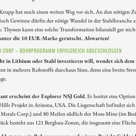
rupp hat noch einen weiten Weg vor sich. An den nötigen Zuk
doch Gewinne dürfte der nötige Wandel in der Stahlbranche a
 Thyssen kann eine solche Transformation bilanziell gar nic
unter die 10 EUR-Marke gerutscht. Abwarten!
D CORP – BOHRPROGRAMM ERFOLGREICH ABGESCHLOSSEN
ht in Lithium oder Stahl investieren will, wendet sich dem
nt in mehrere Rohstoffe durchaus Sinn, denn eine breite Streu
ge.
sant erscheint der Explorer NSJ Gold
. Er besitzt eine Opti
ills Projekt in Arizona, USA. Die Liegenschaft befindet sich
 Metals Corp.) und 80 Meilen südlich der Moss-Mine (im Bes
ck besteht aus 121 Bergbau-Zonen, die insgesamt eine Fläche
d hat nun sein Bohrprogramm auf seinem Projekt Golden Hi