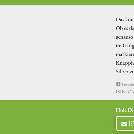
Das könn
Ob es da
genauso 
im Gang
markiere
Knapphei
Silber z
Lesezei
ISIN: C
Hole Di
JE