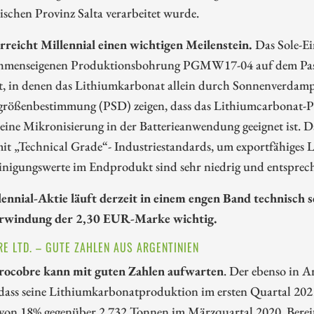
ischen Provinz Salta verarbeitet wurde.
rreicht Millennial einen wichtigen Meilenstein.
Das Sole-Ei
hmenseigenen Produktionsbohrung PGMW17-04 auf dem Pastos
, in denen das Lithiumkarbonat allein durch Sonnenverdampfu
lgrößenbestimmung (PSD) zeigen, dass das Lithiumcarbonat-Pr
eine Mikronisierung in der Batterieanwendung geeignet ist. D
mit „Technical Grade“- Industriestandards, um exportfähiges
nigungswerte im Endprodukt sind sehr niedrig und entspreche
lennial-Aktie läuft derzeit in einem engen Band technisch
rwindung der 2,30 EUR-Marke wichtig.
E LTD. – GUTE ZAHLEN AUS ARGENTINIEN
ocobre kann mit guten Zahlen aufwarten
. Der ebenso in A
ass seine Lithiumkarbonatproduktion im ersten Quartal 2021
 von 18% gegenüber 2.732 Tonnen im Märzquartal 2020. Bereit