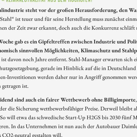
hlindustrie steht vor der großen Herausforderung, den Wa
Stahl“ ist teuer und für seine Herstellung muss zunächst einm
hen der Zeit zwar erkannt, doch auch die Konkurrenz schläft 
Woche gab es ein Gipfeltreffen zwischen Industrie und Poli
nomisch sinnvollen Möglichkeiten, Klimaschutz und Stahlp
ist davon noch Jahre entfernt. Stahl-Manager erwarten sich ei
hutzgesetzgebung, gerade im Hinblick auf die in Deutschland
den-Investitionen werden daher nur in Angriff genommen wer
 getragen ist.
idend sind auch ein fairer Wettbewerb ohne Billigimporte
der die Sicherung wettbewerbsfähiger Preise. Derweil bleibt 
 So will etwa das schwedische Start-Up H2GS bis 2030 fünf Mi
ren. In das Unternehmen ist nun auch der Autobauer Daimler 
s CO2-neutral gestalten will.