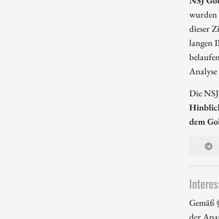
wurden 1
dieser Z
langen I
belaufen
Analyse 
Die NSJ
Hinblic
dem Gol
Interes
Gemäß §
der Apa