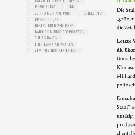
PALANTIR TECHNOLOGIES INC
MIIVO AI INC
IBM
Die Sta
ZEFIRO METHANE CORP
SHELL PLC
„grüner 
BP PLC DL-_25
DESERT GOLD VENTURES
die Zeic
BARRICK MINING CORPORATION
TUI AG NA O.N.
Letzte 
LUFTHANSA AG VNA O.N.
die öko
ALMONTY INDUSTRIES INC.
Branche 
Klimasc
Milliar
politisch
Entsche
Stahl“ o
untätig.
produzie
ebenfall