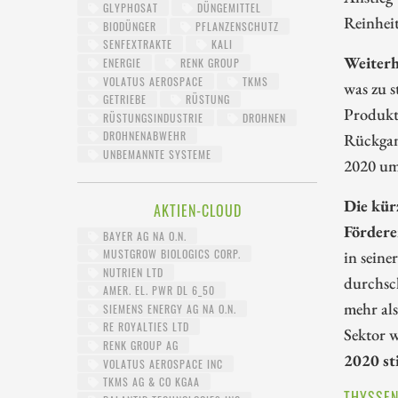
GLYPHOSAT
DÜNGEMITTEL
Reinheit
BIODÜNGER
PFLANZENSCHUTZ
SENFEXTRAKTE
KALI
Weiterh
ENERGIE
RENK GROUP
VOLATUS AEROSPACE
TKMS
was zu s
GETRIEBE
RÜSTUNG
Produktv
RÜSTUNGSINDUSTRIE
DROHNEN
DROHNENABWEHR
Rückgan
UNBEMANNTE SYSTEME
2020 um
Die kür
AKTIEN-CLOUD
Fördere
BAYER AG NA O.N.
in seine
MUSTGROW BIOLOGICS CORP.
NUTRIEN LTD
durchsch
AMER. EL. PWR DL 6_50
mehr als
SIEMENS ENERGY AG NA O.N.
RE ROYALTIES LTD
Sektor 
RENK GROUP AG
2020 st
VOLATUS AEROSPACE INC
TKMS AG & CO KGAA
THYSSEN