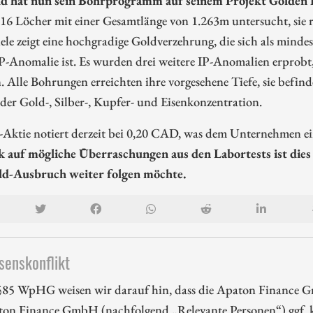
6 Löcher mit einer Gesamtlänge von 1.263m untersucht, sie re
iele zeigt eine hochgradige Goldverzehrung, die sich als mind
P-Anomalie ist. Es wurden drei weitere IP-Anomalien erprobt
. Alle Bohrungen erreichten ihre vorgesehene Tiefe, sie befin
der Gold-, Silber-, Kupfer- und Eisenkonzentration.
-Aktie notiert derzeit bei 0,20 CAD, was dem Unternehmen e
k auf mögliche Überraschungen aus den Labortests ist dies
d-Ausbruch weiter folgen möchte.
senskonflikt
85 WpHG weisen wir darauf hin, dass die Apaton Finance G
ton Finance GmbH (nachfolgend „Relevante Personen“) ggf. k