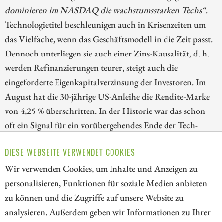
dominieren im NASDAQ die wachstumsstarken Techs“
.
Technologietitel beschleunigen auch in Krisenzeiten um
das Vielfache, wenn das Geschäftsmodell in die Zeit passt.
Dennoch unterliegen sie auch einer Zins-Kausalität, d. h.
werden Refinanzierungen teurer, steigt auch die
eingeforderte Eigenkapitalverzinsung der Investoren. Im
August hat die 30-jährige US-Anleihe die Rendite-Marke
von 4,25 % überschritten. In der Historie war das schon
oft ein Signal für ein vorübergehendes Ende der Tech-
Hausse. Viele Titel der zweiten Reihe scheinen sträflich
DIESE WEBSEITE VERWENDET COOKIES
vernachlässigt, wir nennen drei mögliche Profiteure einer
Zinswende nach oben.
Wir verwenden Cookies, um Inhalte und Anzeigen zu
personalisieren, Funktionen für soziale Medien anbieten
ZUM KOMMENTAR
zu können und die Zugriffe auf unsere Website zu
analysieren. Außerdem geben wir Informationen zu Ihrer