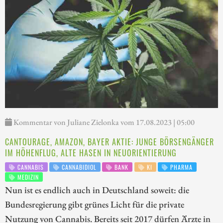
Kommentar von Juliane Zielonka vom 17.08.2023 | 05:00
CANTOURAGE, AMAZON, BAYER AKTIE: JUNGE BÖRSENGÄNGER
IM HÖHENFLUG, ALTE HASEN IN NEUORIENTIERUNG
CANNABIS
CANNABIDIOL
BANK
KI
PHARMA
MEDIZIN
Nun ist es endlich auch in Deutschland soweit: die
Bundesregierung gibt grünes Licht für die private
Nutzung von Cannabis. Bereits seit 2017 dürfen Ärzte in