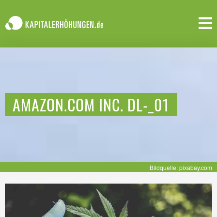
AMAZON.COM INC. DL-_01
Bildquelle: pixabay.com