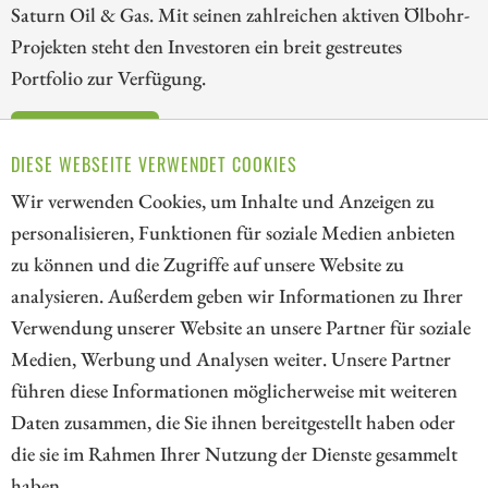
Saturn Oil & Gas. Mit seinen zahlreichen aktiven Ölbohr-
Projekten steht den Investoren ein breit gestreutes
Portfolio zur Verfügung.
ZUM KOMMENTAR
DIESE WEBSEITE VERWENDET COOKIES
Wir verwenden Cookies, um Inhalte und Anzeigen zu
personalisieren, Funktionen für soziale Medien anbieten
zu können und die Zugriffe auf unsere Website zu
1
2
3
4
5
6
analysieren. Außerdem geben wir Informationen zu Ihrer
Verwendung unserer Website an unsere Partner für soziale
Medien, Werbung und Analysen weiter. Unsere Partner
// kapitalerhoehungen.de - © 2026 - Die Informationsplattform für
führen diese Informationen möglicherweise mit weiteren
Investoren und Unternehmen rund um Kapitalerhöhung, Kapitalmarkt
Daten zusammen, die Sie ihnen bereitgestellt haben oder
und Unternehmensfinanzierung
die sie im Rahmen Ihrer Nutzung der Dienste gesammelt
haben.