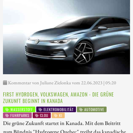
Kommentar von Juliane Zielonka vom 22.06.2023 | 05:20
FIRST HYDROGEN, VOLKSWAGEN, AMAZON - DIE GRÜNE
ZUKUNFT BEGINNT IN KANADA
WASSERSTOFF
ELEKTROMOBILITÄT
AUTOMOTIVE
FUHRPARKS
CLOU
KI
Die grüne Zukunft startet in Kanada. Mit dem Beitritt
zum Bündnis "Hydrogene Quebec" treibt das kanadische