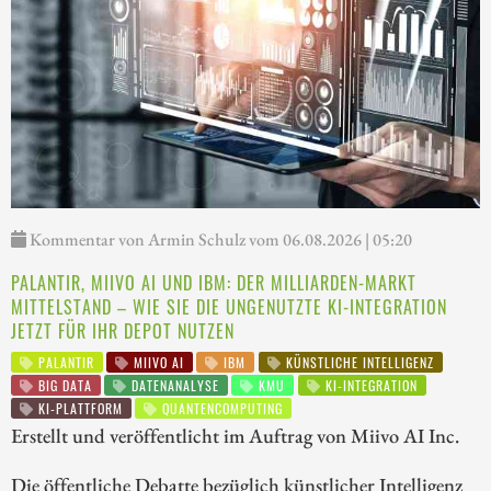
Kommentar von Armin Schulz vom 06.08.2026 | 05:20
PALANTIR, MIIVO AI UND IBM: DER MILLIARDEN-MARKT
MITTELSTAND – WIE SIE DIE UNGENUTZTE KI-INTEGRATION
JETZT FÜR IHR DEPOT NUTZEN
PALANTIR
MIIVO AI
IBM
KÜNSTLICHE INTELLIGENZ
BIG DATA
DATENANALYSE
KMU
KI-INTEGRATION
KI-PLATTFORM
QUANTENCOMPUTING
Erstellt und veröffentlicht im Auftrag von Miivo AI Inc.
Die öffentliche Debatte bezüglich künstlicher Intelligenz