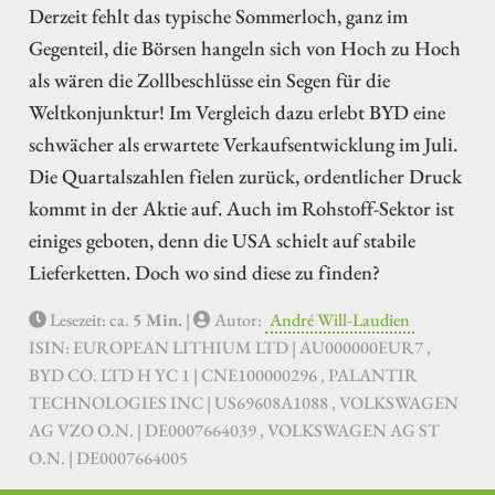
Derzeit fehlt das typische Sommerloch, ganz im
Gegenteil, die Börsen hangeln sich von Hoch zu Hoch
als wären die Zollbeschlüsse ein Segen für die
Weltkonjunktur! Im Vergleich dazu erlebt BYD eine
schwächer als erwartete Verkaufsentwicklung im Juli.
Die Quartalszahlen fielen zurück, ordentlicher Druck
kommt in der Aktie auf. Auch im Rohstoff-Sektor ist
einiges geboten, denn die USA schielt auf stabile
Lieferketten. Doch wo sind diese zu finden?
Lesezeit: ca.
5 Min.
|
Autor:
André Will-Laudien
ISIN: EUROPEAN LITHIUM LTD | AU000000EUR7 ,
BYD CO. LTD H YC 1 | CNE100000296 , PALANTIR
TECHNOLOGIES INC | US69608A1088 , VOLKSWAGEN
AG VZO O.N. | DE0007664039 , VOLKSWAGEN AG ST
O.N. | DE0007664005