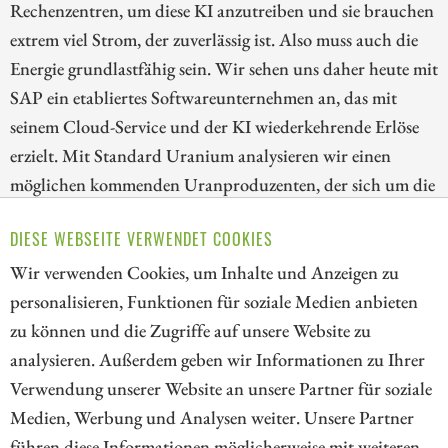
Rechenzentren, um diese KI anzutreiben und sie brauchen
extrem viel Strom, der zuverlässig ist. Also muss auch die
Energie grundlastfähig sein. Wir sehen uns daher heute mit
SAP ein etabliertes Softwareunternehmen an, das mit
seinem Cloud-Service und der KI wiederkehrende Erlöse
erzielt. Mit Standard Uranium analysieren wir einen
möglichen kommenden Uranproduzenten, der sich um die
Lieferkette kümmert. Zuletzt werfen wir einen Blick auf
DIESE WEBSEITE VERWENDET COOKIES
Amazon, das die physische Infrastruktur baut und auch
selbst plant, mittels SMRs seine Energie selbst herzustellen.
Wir verwenden Cookies, um Inhalte und Anzeigen zu
personalisieren, Funktionen für soziale Medien anbieten
ZUM KOMMENTAR
zu können und die Zugriffe auf unsere Website zu
analysieren. Außerdem geben wir Informationen zu Ihrer
Verwendung unserer Website an unsere Partner für soziale
Medien, Werbung und Analysen weiter. Unsere Partner
// kapitalerhoehungen.de - © 2026 - Die Informationsplattform für
führen diese Informationen möglicherweise mit weiteren