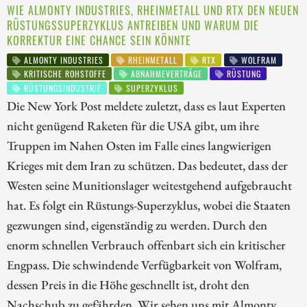
WIE ALMONTY INDUSTRIES, RHEINMETALL UND RTX DEN NEUEN
RÜSTUNGSSUPERZYKLUS ANTREIBEN UND WARUM DIE
KORREKTUR EINE CHANCE SEIN KÖNNTE
ALMONTY INDUSTRIES
RHEINMETALL
RTX
WOLFRAM
KRITISCHE ROHSTOFFE
ABNAHMEVERTRÄGE
RÜSTUNG
RÜSTUNGSINDUSTRIE
SUPERZYKLUS
Die New York Post meldete zuletzt, dass es laut Experten
nicht genügend Raketen für die USA gibt, um ihre
Truppen im Nahen Osten im Falle eines langwierigen
Krieges mit dem Iran zu schützen. Das bedeutet, dass der
Westen seine Munitionslager weitestgehend aufgebraucht
hat. Es folgt ein Rüstungs-Superzyklus, wobei die Staaten
gezwungen sind, eigenständig zu werden. Durch den
enorm schnellen Verbrauch offenbart sich ein kritischer
Engpass. Die schwindende Verfügbarkeit von Wolfram,
dessen Preis in die Höhe geschnellt ist, droht den
Nachschub zu gefährden. Wir sehen uns mit Almonty