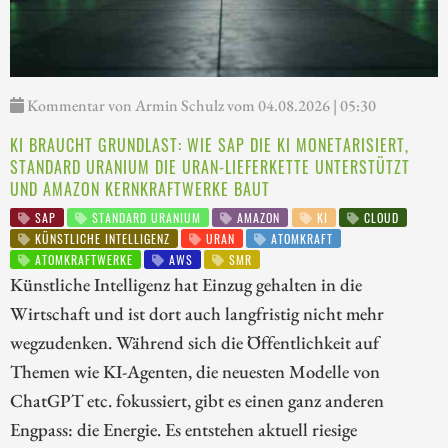
Kommentar von Armin Schulz vom 04.08.2026 | 05:30
KI BRAUCHT GRUNDLAST: WIE SAP DIE KI MONETARISIERT,
STANDARD URANIUM DIE URAN-LIEFERKETTE UNTERSTÜTZT
UND AMAZON KERNKRAFTWERKE BAUT
SAP
STANDARD URANIUM
AMAZON
KI
CLOUD
KÜNSTLICHE INTELLIGENZ
URAN
ATOMKRAFT
ATOMKRAFTWERKE
AWS
SMR
Künstliche Intelligenz hat Einzug gehalten in die
Wirtschaft und ist dort auch langfristig nicht mehr
wegzudenken. Während sich die Öffentlichkeit auf
Themen wie KI-Agenten, die neuesten Modelle von
ChatGPT etc. fokussiert, gibt es einen ganz anderen
Engpass: die Energie. Es entstehen aktuell riesige