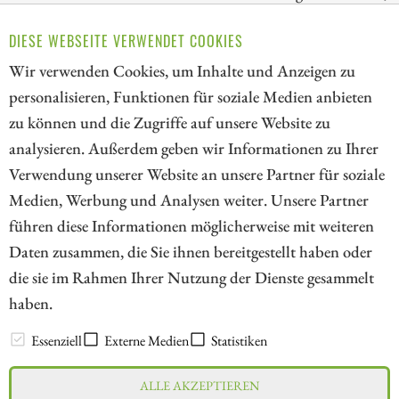
über die auch Kosmetik- und Beautyartikel vertrieben
DIESE WEBSEITE VERWENDET COOKIES
werden. Der Schwerpunkt der Geschäftstätigkeit liegt im
Stammhaus am Marienplatz in München.
Wir verwenden Cookies, um Inhalte und Anzeigen zu
personalisieren, Funktionen für soziale Medien anbieten
ZUM KOMMENTAR
zu können und die Zugriffe auf unsere Website zu
analysieren. Außerdem geben wir Informationen zu Ihrer
Verwendung unserer Website an unsere Partner für soziale
Medien, Werbung und Analysen weiter. Unsere Partner
// kapitalerhoehungen.de - © 2026 - Die Informationsplattform für
führen diese Informationen möglicherweise mit weiteren
Investoren und Unternehmen rund um Kapitalerhöhung, Kapitalmarkt
Daten zusammen, die Sie ihnen bereitgestellt haben oder
und Unternehmensfinanzierung
die sie im Rahmen Ihrer Nutzung der Dienste gesammelt
haben.
LEXIKON
Essenziell
Externe Medien
Statistiken
ALLE AKZEPTIEREN