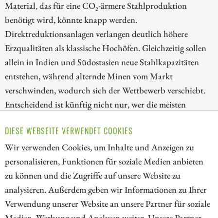
Material, das für eine CO₂-ärmere Stahlproduktion
benötigt wird, könnte knapp werden.
Direktreduktionsanlagen verlangen deutlich höhere
Erzqualitäten als klassische Hochöfen. Gleichzeitig sollen
allein in Indien und Südostasien neue Stahlkapazitäten
entstehen, während alternde Minen vom Markt
verschwinden, wodurch sich der Wettbewerb verschiebt.
Entscheidend ist künftig nicht nur, wer die meisten
Tonnen liefert, sondern wer hochwertiges Material,
DIESE WEBSEITE VERWENDET COOKIES
günstige Energie und die passende Infrastruktur anbieten
kann.
Wir verwenden Cookies, um Inhalte und Anzeigen zu
personalisieren, Funktionen für soziale Medien anbieten
ZUM KOMMENTAR
zu können und die Zugriffe auf unsere Website zu
analysieren. Außerdem geben wir Informationen zu Ihrer
Verwendung unserer Website an unsere Partner für soziale
Medien, Werbung und Analysen weiter. Unsere Partner