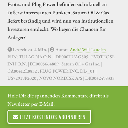
Evotec und Plug Power befinden sich aktuell an
äußerst interessanten Punkten, Saturn Oil & Gas
liefert beständig und wird nun von institutionellen
Investoren entdeckt. Wo liegen die Chancen für
Anleger?
Lesezeit: ca.
4 Min.
|
Autor:
André Will-Laudien
ISIN: TUI AG NA O.N. | DE000TUAG505 , EVOTEC SE
INH O.N. | DE0005664809 , Saturn Oil + Gas Inc. |
CA80412L8832 , PLUG POWER INC. DL-_01 |
US72919P2020 , NOVO NORDISK A/S | DK0062498333
Hole Dir die spannenden Kommentare direkt als
Newsletter per E-Mail.
JETZT KOSTENLOS ABONNIEREN