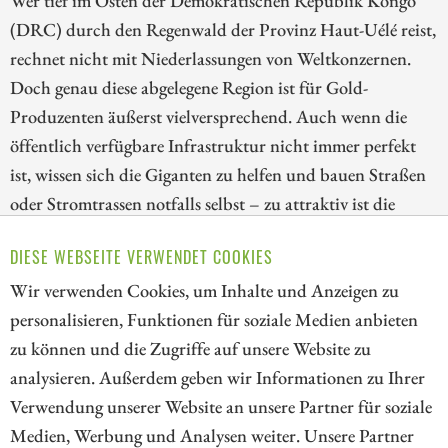
(DRC) durch den Regenwald der Provinz Haut-Uélé reist,
rechnet nicht mit Niederlassungen von Weltkonzernen.
Doch genau diese abgelegene Region ist für Gold-
Produzenten äußerst vielversprechend. Auch wenn die
öffentlich verfügbare Infrastruktur nicht immer perfekt
ist, wissen sich die Giganten zu helfen und bauen Straßen
oder Stromtrassen notfalls selbst – zu attraktiv ist die
Geologie vor Ort, um sich von derartigen Widrigkeiten
DIESE WEBSEITE VERWENDET COOKIES
irritieren zu lassen. Wir stellen Unternehmen vor, die in
Wir verwenden Cookies, um Inhalte und Anzeigen zu
DRC tätig sind und zeigen Chancen für Investoren auf.
personalisieren, Funktionen für soziale Medien anbieten
ZUM KOMMENTAR
zu können und die Zugriffe auf unsere Website zu
analysieren. Außerdem geben wir Informationen zu Ihrer
Verwendung unserer Website an unsere Partner für soziale
Medien, Werbung und Analysen weiter. Unsere Partner