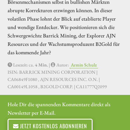
Börsenmechanismen selbst in bullishen Märkten
abrupte Korrekturen erzwingen können. In dieser
volatilen Phase lohnt der Blick auf etablierte Player
und wendige Entdecker. Wie positionieren sich die
Schwergewichte Barrick Mining, der Explorer AJN
Resources und der Wachstumsproduzent B2Gold für
das kommende Jahr?
Lesezeit: ca.
4 Min.
|
Autor:
Armin Schulz
ISIN: BARRICK MINING CORPORATION |
CA06849F1080 , AJN RESOURCES INC. O.N. |
CA00149L1058 , B2GOLD CORP. | CA11777Q2099
Hole Dir die spannenden Kommentare direkt als
Newsletter per E-Mail.
JETZT KOSTENLOS ABONNIEREN