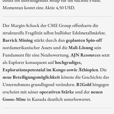
bildet ein überzeugendes Setup für die nächste Phase.
Momentan kostet eine Aktie 4,50 USD.
Der Margin-Schock der CME Group offenbarte die
strukturelle Fragilität selbst bullisher Edelmetallmärkte.
Barrick Mining
stärkt durch den
geplanten Spin-off
nordamerikanischer Assets und die
Mali-Lösung
sein
Fundament für eine Neubewertung.
AJN Resources
setzt
als Explorer konsequent auf
hochgradiges,
Explorationspotenzial im Kongo sowie Äthiopien
. Die
neue Beteiligungsmöglichkeit
könnte die Geschichte des
Unternehmens grundlegend verändern.
B2Gold
hingegen
erscheint mit seiner
operativen Stärke
und der
neuen
Goose-Mine
in Kanada deutlich unterbewertet.