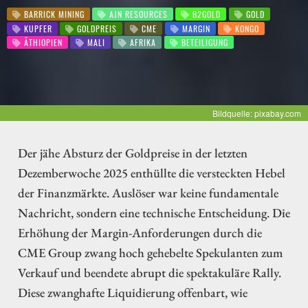
BARRICK MINING
AJN RESOURCES
B2GOLD
GOLD
KUPFER
GOLDPREIS
CME
MARGIN
KONGO
ÄTHIOPIEN
MALI
AFRIKA
BETEILIGUNG
Bildquelle: pixabay.com
Der jähe Absturz der Goldpreise in der letzten
Dezemberwoche 2025 enthüllte die versteckten Hebel
der Finanzmärkte. Auslöser war keine fundamentale
Nachricht, sondern eine technische Entscheidung. Die
Erhöhung der Margin-Anforderungen durch die
CME Group zwang hoch gehebelte Spekulanten zum
Verkauf und beendete abrupt die spektakuläre Rally.
Diese zwanghafte Liquidierung offenbart, wie