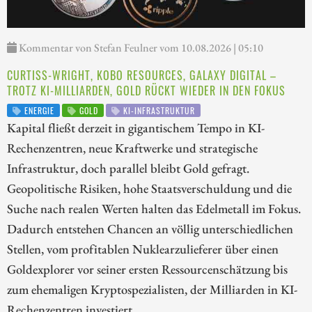
Kommentar von Stefan Feulner vom 10.08.2026 | 05:10
CURTISS-WRIGHT, KOBO RESOURCES, GALAXY DIGITAL –
TROTZ KI-MILLIARDEN, GOLD RÜCKT WIEDER IN DEN FOKUS
ENERGIE
GOLD
KI-INFRASTRUKTUR
Kapital fließt derzeit in gigantischem Tempo in KI-
Rechenzentren, neue Kraftwerke und strategische
Infrastruktur, doch parallel bleibt Gold gefragt.
Geopolitische Risiken, hohe Staatsverschuldung und die
Suche nach realen Werten halten das Edelmetall im Fokus.
Dadurch entstehen Chancen an völlig unterschiedlichen
Stellen, vom profitablen Nuklearzulieferer über einen
Goldexplorer vor seiner ersten Ressourcenschätzung bis
zum ehemaligen Kryptospezialisten, der Milliarden in KI-
Rechenzentren investiert.