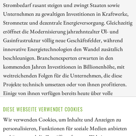
Strombedarf rasant steigen und zwingt Staaten sowie
Unternehmen zu gewaltigen Investitionen in Kraftwerke,
Stromnetze und dezentrale Energieversorgung. Gleichzeitig
eröffnet die Modernisierung jahrzehntealter Öl- und
Gasinfrastruktur völlig neue Geschäftsfelder, während
innovative Energietechnologien den Wandel zusätzlich
beschleunigen. Branchenexperten erwarten in den
kommenden Jahren Investitionen in Billionenhöhe, mit
weitreichenden Folgen für die Unternehmen, die diese
Projekte technisch umsetzen oder von ihnen profitieren.
Einige von ihnen verfügen bereits heute über volle
Auftragsbücher, milliardenschwere Zielmärkte und
DIESE WEBSEITE VERWENDET COOKIES
Wachstumstreiber, die vom Kapitalmarkt bislang kaum
Wir verwenden Cookies, um Inhalte und Anzeigen zu
eingepreist sein könnten.
personalisieren, Funktionen für soziale Medien anbieten
ZUM KOMMENTAR