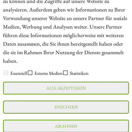
zu können und die Zugriffe auf unsere Website zu
analysieren. Außerdem geben wir Informationen zu Ihrer
Verwendung unserer Website an unsere Partner für soziale
Medien, Werbung und Analysen weiter. Unsere Partner
// kapitalerhoehungen.de - © 2026 - Die Informationsplattform für
führen diese Informationen möglicherweise mit weiteren
Investoren und Unternehmen rund um Kapitalerhöhung, Kapitalmarkt
Daten zusammen, die Sie ihnen bereitgestellt haben oder
und Unternehmensfinanzierung
die sie im Rahmen Ihrer Nutzung der Dienste gesammelt
haben.
LEXIKON
Essenziell
Externe Medien
Statistiken
ALLE AKZEPTIEREN
Impressum
Datenschutz
Interessenskonflikt & Risikohinweis
SPEICHERN
Nutzungsbedingungen
Cookie-Einstellungen
ABLEHNEN