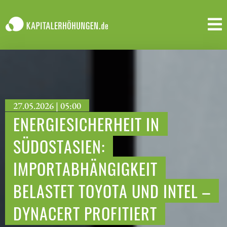
27.05.2026 | 05:00
ENERGIESICHERHEIT IN
SÜDOSTASIEN:
IMPORTABHÄNGIGKEIT
BELASTET TOYOTA UND INTEL –
DYNACERT PROFITIERT