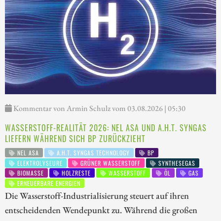
Kommentar von Armin Schulz vom 03.08.2026 | 05:30
WASSERSTOFF-REALITÄT 2026: NEL ASA UND A.H.T. SYNGAS
LIEFERN WÄHREND SICH BP ZURÜCKZIEHT
NEL ASA
A.H.T. SYNGAS TECHNOLOGY
BP
ELEKTROLYSEURE
GRÜNER WASSERSTOFF
SYNTHESEGAS
BIOMASSE
HOLZRESTE
WASSERSTOFF
ÖL
GAS
ERNEUERBARE ENERGIEN
Die Wasserstoff-Industrialisierung steuert auf ihren
entscheidenden Wendepunkt zu. Während die großen