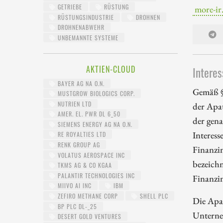
GETRIEBE
RÜSTUNG
more-ir
RÜSTUNGSINDUSTRIE
DROHNEN
DROHNENABWEHR
UNBEMANNTE SYSTEME
AKTIEN-CLOUD
Interes
BAYER AG NA O.N.
Gemäß §
MUSTGROW BIOLOGICS CORP.
NUTRIEN LTD
der Apa
AMER. EL. PWR DL 6_50
der gena
SIEMENS ENERGY AG NA O.N.
Interess
RE ROYALTIES LTD
RENK GROUP AG
Finanzi
VOLATUS AEROSPACE INC
bezeichn
TKMS AG & CO KGAA
PALANTIR TECHNOLOGIES INC
Finanzi
MIIVO AI INC
IBM
ZEFIRO METHANE CORP
SHELL PLC
Die Apa
BP PLC DL-_25
Unterne
DESERT GOLD VENTURES