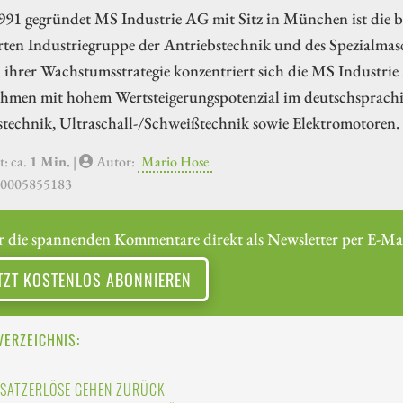
991 gegründet MS Industrie AG mit Sitz in München ist die bö
erten Industriegruppe der Antriebstechnik und des Spezialma
ihrer Wachstumsstrategie konzentriert sich die MS Industrie
hmen mit hohem Wertsteigerungspotenzial im deutschsprachi
stechnik, Ultraschall-/Schweißtechnik sowie Elektromotoren.
t: ca.
1 Min.
|
Autor:
Mario Hose
E0005855183
r die spannenden Kommentare direkt als Newsletter per E-Mai
TZT KOSTENLOS ABONNIEREN
VERZEICHNIS:
SATZERLÖSE GEHEN ZURÜCK