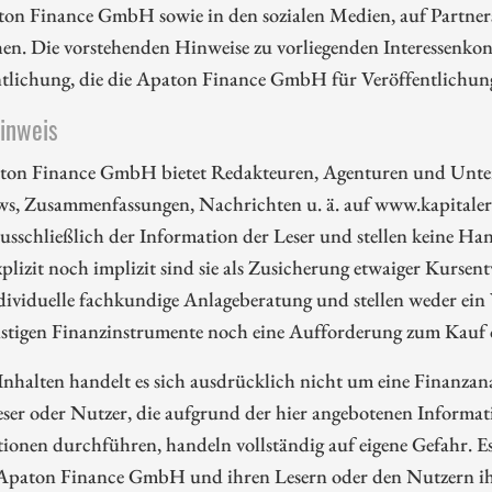
ton Finance GmbH sowie in den sozialen Medien, auf Partners
en. Die vorstehenden Hinweise zu vorliegenden Interessenkonf
ntlichung, die die Apaton Finance GmbH für Veröffentlichu
hinweis
ton Finance GmbH bietet Redakteuren, Agenturen und Unte
ws, Zusammenfassungen, Nachrichten u. ä. auf www.kapitalerh
ausschließlich der Information der Leser und stellen keine 
plizit noch implizit sind sie als Zusicherung etwaiger Kursent
dividuelle fachkundige Anlageberatung und stellen weder ein
nstigen Finanzinstrumente noch eine Aufforderung zum Kauf 
Inhalten handelt es sich ausdrücklich nicht um eine Finanzan
eser oder Nutzer, die aufgrund der hier angebotenen Informa
ionen durchführen, handeln vollständig auf eigene Gefahr. E
 Apaton Finance GmbH und ihren Lesern oder den Nutzern ih