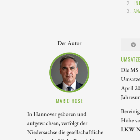
EN
AN
Der Autor
UMSATZE
Die MS 
Umsatze
April 2
Jahresu
MARIO HOSE
Bereini
In Hannover geboren und
Höhe von
aufgewachsen, verfolgt der
LKW-Ne
Niedersachse die gesellschaftliche