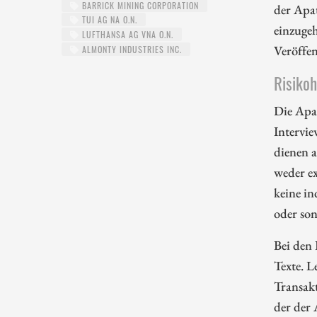
BARRICK MINING CORPORATION
der Apa
TUI AG NA O.N.
einzugeh
LUFTHANSA AG VNA O.N.
Veröffe
ALMONTY INDUSTRIES INC.
Risiko
Die Apa
Intervie
dienen 
weder ex
keine in
oder so
Bei den 
Texte. L
Transakt
der der