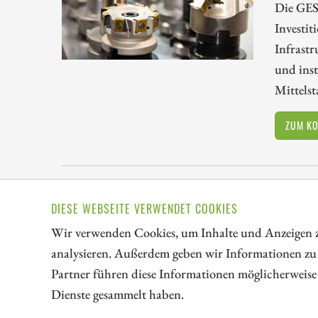
Die GES
Investit
Infrast
und ins
Mittelst
ZUM K
DIESE WEBSEITE VERWENDET COOKIES
// kapitalerhoehungen.de - © 2026 - Die Informationsplat
Wir verwenden Cookies, um Inhalte und Anzeigen zu
analysieren. Außerdem geben wir Informationen zu
Partner führen diese Informationen möglicherweise 
LEXIKON
Dienste gesammelt haben.