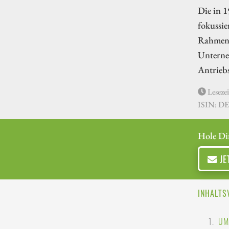
Die in 1
fokussi
Rahmen 
Unterne
Antrieb
Lesezei
ISIN: D
Hole Di
JE
INHALTS
UM