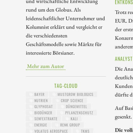
und wirtschaftliche Entwicklung
ENTKONS
rund um den Globus. Als
Trotz re
leidenschaftlicher Unternehmer und
EUR. Di
Kolumnist erklärt und vergleicht er
der erst
die verschiedensten
Konzern
Geschäftsmodelle sowie Märkte für
anderem
interessierte Börsianer.
ANALYST
Mehr zum Autor
Die Ana
deutlich
TAG-CLOUD
Kunden 
dürfte 
BAYER
MUSTGROW BIOLOGICS
NUTRIEN
CROP SCIENCE
GLYPHOSAT
DÜNGEMITTEL
Auf Bas
BIODÜNGER
PFLANZENSCHUTZ
gesenkt
SENFEXTRAKTE
KALI
ENERGIE
RENK GROUP
Die vol
VOLATUS AEROSPACE
TKMS