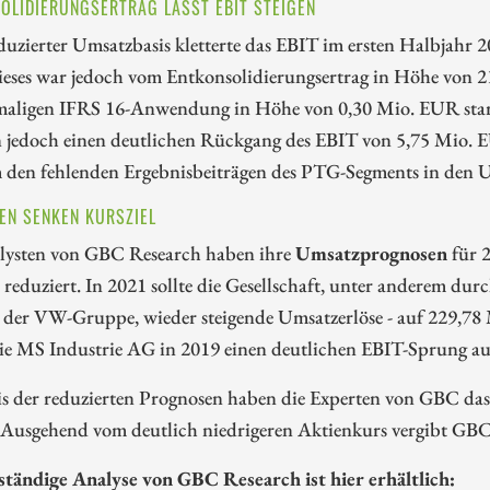
OLIDIERUNGSERTRAG LÄSST EBIT STEIGEN
duzierter Umsatzbasis kletterte das EBIT im ersten Halbjahr
eses war jedoch vom Entkonsolidierungsertrag in Höhe von
maligen IFRS 16-Anwendung in Höhe von 0,30 Mio. EUR stark p
 jedoch einen deutlichen Rückgang des EBIT von 5,75 Mio. 
 den fehlenden Ergebnisbeiträgen des PTG-Segments in den US
EN SENKEN KURSZIEL
lysten von GBC Research haben ihre
Umsatzprognosen
für 
 reduziert. In 2021 sollte die Gesellschaft, unter anderem dur
der VW-Gruppe, wieder steigende Umsatzerlöse - auf 229,78 
die MS Industrie AG in 2019 einen deutlichen EBIT-Sprung a
is der reduzierten Prognosen haben die Experten von GBC da
. Ausgehend vom deutlich niedrigeren Aktienkurs vergibt GBC
lständige Analyse von GBC Research ist hier erhältlich: