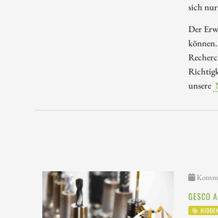
sich nur
Der Erwe
können.
Recherch
Richtigk
unsere
Kommen
GESCO A
HIDDE