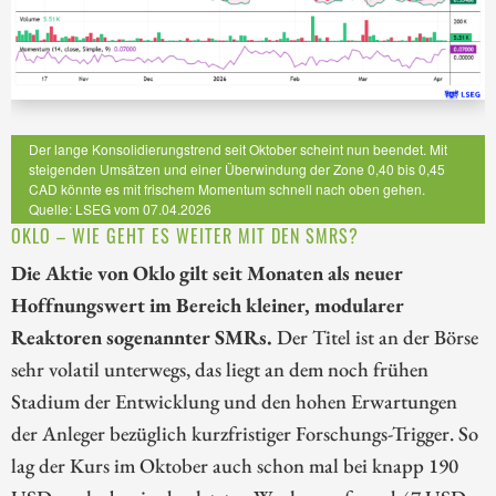
Der lange Konsolidierungstrend seit Oktober scheint nun beendet. Mit
steigenden Umsätzen und einer Überwindung der Zone 0,40 bis 0,45
CAD könnte es mit frischem Momentum schnell nach oben gehen.
Quelle: LSEG vom 07.04.2026
OKLO – WIE GEHT ES WEITER MIT DEN SMRS?
Die Aktie von Oklo gilt seit Monaten als neuer
Hoffnungswert im Bereich kleiner, modularer
Reaktoren sogenannter SMRs.
Der Titel ist an der Börse
sehr volatil unterwegs, das liegt an dem noch frühen
Stadium der Entwicklung und den hohen Erwartungen
der Anleger bezüglich kurzfristiger Forschungs-Trigger. So
lag der Kurs im Oktober auch schon mal bei knapp 190