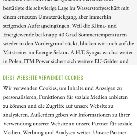
bestätigte die schwierige Lage im Wasserstoffgeschäft mit
einem erneuten Umsatzrückgang, aber immerhin
steigenden Auftragseingängen. Weil die Klima- und
Energiewende bei knapp 40 Grad Sommertemperaturen
wieder in den Vordergrund rückt, blicken wir auch auf die
Mitstreiter im Energie-Sektor. A.H.T. Syngas wächst weiter
in Polen, ITM Power sichert sich weitere EU-Gelder und
E.ON kauft in Großbritannien zu. Das Übernahme-
DIESE WEBSEITE VERWENDET COOKIES
Karussell ist also wieder am Laufen, Investoren sollten
trotz Hitze weiter Gewehr bei Fuß stehen!
Wir verwenden Cookies, um Inhalte und Anzeigen zu
personalisieren, Funktionen für soziale Medien anbieten
ZUM KOMMENTAR
zu können und die Zugriffe auf unsere Website zu
analysieren. Außerdem geben wir Informationen zu Ihrer
Verwendung unserer Website an unsere Partner für soziale
Medien, Werbung und Analysen weiter. Unsere Partner