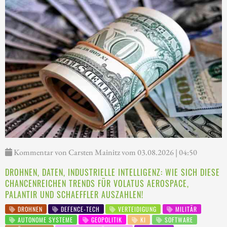
Kommentar von Carsten Mainitz vom 03.08.2026 | 04:50
DROHNEN, DATEN, INDUSTRIELLE INTELLIGENZ: WIE SICH DIESE
CHANCENREICHEN TRENDS FÜR VOLATUS AEROSPACE,
PALANTIR UND SCHAEFFLER AUSZAHLEN!
DROHNEN
DEFENCE-TECH
VERTEIDIGUNG
MILITÄR
AUTONOME SYSTEME
GEOPOLITIK
KI
SOFTWARE