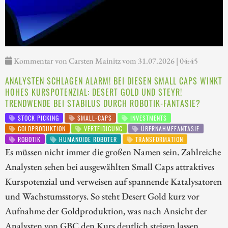
Kommentar von Carsten Mainitz vom 31.07.2026 | 04:45
ANALYSTEN SCHLAGEN ALARM! BEI DIESEN SMALL CAPS WINKT
HOHES KURSPOTENZIAL: DESERT GOLD UND STEYR!
TRENDWENDE BEI STABILUS DURCH ROBOTIK-FANTASIE?
STOCK PICKING
SMALL-CAPS
INVESTMENTS
GOLDPRODUKTION
VERTEIDIGUNG
ÜBERNAHMEFANTASIE
ROBOTIK
HUMANOIDE ROBOTER
TRANSFORMATION
Es müssen nicht immer die großen Namen sein. Zahlreiche
Analysten sehen bei ausgewählten Small Caps attraktives
Kurspotenzial und verweisen auf spannende Katalysatoren
und Wachstumsstorys. So steht Desert Gold kurz vor
Aufnahme der Goldproduktion, was nach Ansicht der
Analysten von GBC den Kurs deutlich steigen lassen