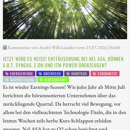
Kommentar von André Will-Laudien vom 23.07.2026 | 04:00
JETZT WIRD ES HEISS! ENTTÄUSCHUNG BEI NEL ASA, KÖNNEN A
.H.T. SYNGAS, E.ON UND ITM POWER ÜBERZEUGEN?
ENERGIEWENDE
GREENTECH
HIGHTECH
STROMNETZE
GASERZEUGUNG
WASSERSTOFF
Es ist wieder Earnings-Season! Wie jedes Jahr ab Mitte Juli
berichten die börsennotierten Unternehmen über das
zurückliegende Quartal. Da herrscht viel Bewegung, vor
allem bei den vielbeachteten Technologie-Titeln, die in den
letzten Wochen teils herbe Kurs-Schlappen erleiden
mussten. Nel ASA hat zu Q2 schon berichtet und