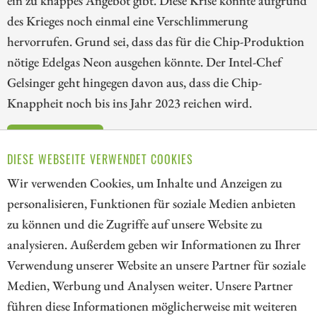
ein zu knappes Angebot gibt. Diese Krise könnte aufgrund
des Krieges noch einmal eine Verschlimmerung
hervorrufen. Grund sei, dass das für die Chip-Produktion
nötige Edelgas Neon ausgehen könnte. Der Intel-Chef
Gelsinger geht hingegen davon aus, dass die Chip-
Knappheit noch bis ins Jahr 2023 reichen wird.
ZUM KOMMENTAR
DIESE WEBSEITE VERWENDET COOKIES
Wir verwenden Cookies, um Inhalte und Anzeigen zu
personalisieren, Funktionen für soziale Medien anbieten
zu können und die Zugriffe auf unsere Website zu
90
176
177
178
179
180
181
analysieren. Außerdem geben wir Informationen zu Ihrer
182
Verwendung unserer Website an unsere Partner für soziale
Medien, Werbung und Analysen weiter. Unsere Partner
// kapitalerhoehungen.de - © 2026 - Die Informationsplattform für
führen diese Informationen möglicherweise mit weiteren