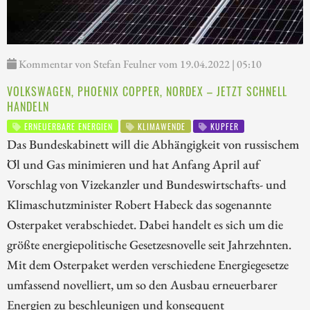
Kommentar von Stefan Feulner vom 19.04.2022 | 05:10
VOLKSWAGEN, PHOENIX COPPER, NORDEX – JETZT SCHNELL
HANDELN
ERNEUERBARE ENERGIEN
KLIMAWENDE
KUPFER
Das Bundeskabinett will die Abhängigkeit von russischem
Öl und Gas minimieren und hat Anfang April auf
Vorschlag von Vizekanzler und Bundeswirtschafts- und
Klimaschutzminister Robert Habeck das sogenannte
Osterpaket verabschiedet. Dabei handelt es sich um die
größte energiepolitische Gesetzesnovelle seit Jahrzehnten.
Mit dem Osterpaket werden verschiedene Energiegesetze
umfassend novelliert, um so den Ausbau erneuerbarer
Energien zu beschleunigen und konsequent