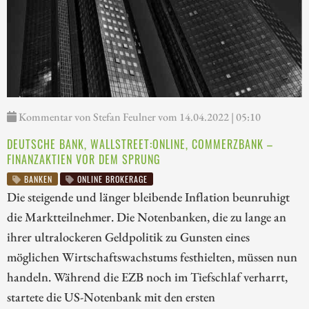
Kommentar von Stefan Feulner vom 14.04.2022 | 05:10
DEUTSCHE BANK, WALLSTREET:ONLINE, COMMERZBANK –
FINANZAKTIEN VOR DEM SPRUNG
BANKEN
ONLINE BROKERAGE
Die steigende und länger bleibende Inflation beunruhigt
die Marktteilnehmer. Die Notenbanken, die zu lange an
ihrer ultralockeren Geldpolitik zu Gunsten eines
möglichen Wirtschaftswachstums festhielten, müssen nun
handeln. Während die EZB noch im Tiefschlaf verharrt,
startete die US-Notenbank mit den ersten