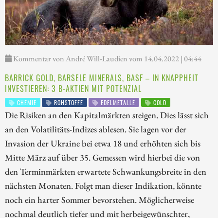
Kommentar von André Will-Laudien vom 14.04.2022 | 04:44
BARRICK GOLD, BARSELE MINERALS, BASF – IN KNAPPHEIT
INVESTIEREN: 3 B-AKTIEN MIT POTENZIAL
CHEMIE
ROHSTOFFE
EDELMETALLE
GOLD
Die Risiken an den Kapitalmärkten steigen. Dies lässt sich
an den Volatilitäts-Indizes ablesen. Sie lagen vor der
Invasion der Ukraine bei etwa 18 und erhöhten sich bis
Mitte März auf über 35. Gemessen wird hierbei die von
den Terminmärkten erwartete Schwankungsbreite in den
nächsten Monaten. Folgt man dieser Indikation, könnte
noch ein harter Sommer bevorstehen. Möglicherweise
nochmal deutlich tiefer und mit herbeigewünschter,