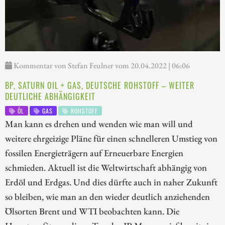
Kommentar von Stefan Feulner vom 20.04.2022 | 06:06
BP, SATURN OIL + GAS, DEUTSCHE ROHSTOFF – WEITER
DEUTLICHE ABHÄNGIGKEIT
ÖL
GAS
ROHSTOFF
Man kann es drehen und wenden wie man will und
weitere ehrgeizige Pläne für einen schnelleren Umstieg von
fossilen Energieträgern auf Erneuerbare Energien
schmieden. Aktuell ist die Weltwirtschaft abhängig von
Erdöl und Erdgas. Und dies dürfte auch in naher Zukunft
so bleiben, wie man an den wieder deutlich anziehenden
Ölsorten Brent und WTI beobachten kann. Die