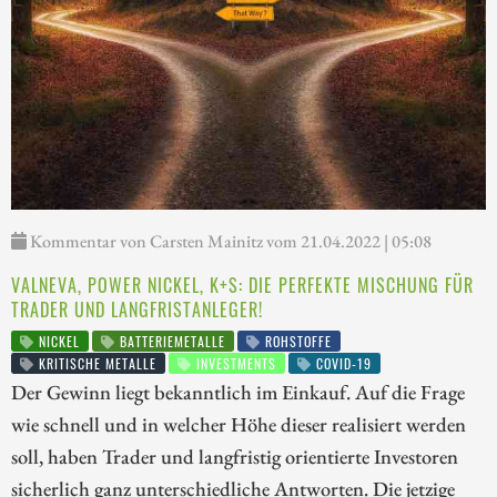
Kommentar von Carsten Mainitz vom 21.04.2022 | 05:08
VALNEVA, POWER NICKEL, K+S: DIE PERFEKTE MISCHUNG FÜR
TRADER UND LANGFRISTANLEGER!
NICKEL
BATTERIEMETALLE
ROHSTOFFE
KRITISCHE METALLE
INVESTMENTS
COVID-19
Der Gewinn liegt bekanntlich im Einkauf. Auf die Frage
wie schnell und in welcher Höhe dieser realisiert werden
soll, haben Trader und langfristig orientierte Investoren
sicherlich ganz unterschiedliche Antworten. Die jetzige