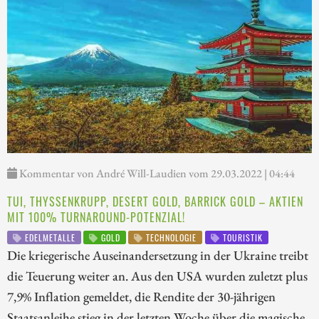
Kommentar von André Will-Laudien vom 29.03.2022 | 04:44
TUI, THYSSENKRUPP, DESERT GOLD, BARRICK GOLD – AKTIEN
MIT 100% TURNAROUND-POTENZIAL!
EDELMETALLE
GOLD
TECHNOLOGIE
TOURISTIK
Die kriegerische Auseinandersetzung in der Ukraine treibt
die Teuerung weiter an. Aus den USA wurden zuletzt plus
7,9% Inflation gemeldet, die Rendite der 30-jährigen
Staatsanleihe stieg in der letzten Woche über die magische