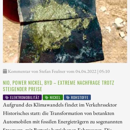
Kommentar von Stefan Feulner vom 04.04.2022 | 05:10
NIO, POWER NICKEL, BYD – EXTREME NACHFRAGE TROTZ
STEIGENDER PREISE
ELEKTROMOBILITÄT
NICKEL
ROHSTOFFE
Aufgrund des Klimawandels findet im Verkehrssektor
Historisches statt: die Transformation von betankten
Automobilen mit fossilen Energieträgern zu sogenannten
Stromern, mit Batterie betriebenen Fahrzeugen. Die