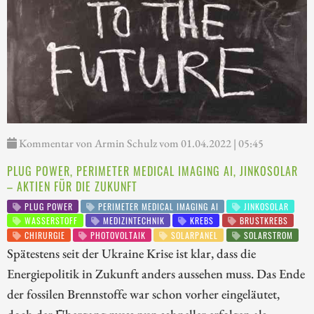
Kommentar von Armin Schulz vom 01.04.2022 | 05:45
PLUG POWER, PERIMETER MEDICAL IMAGING AI, JINKOSOLAR
– AKTIEN FÜR DIE ZUKUNFT
PLUG POWER
PERIMETER MEDICAL IMAGING AI
JINKOSOLAR
WASSERSTOFF
MEDIZINTECHNIK
KREBS
BRUSTKREBS
CHIRURGIE
PHOTOVOLTAIK
SOLARPANEL
SOLARSTROM
Spätestens seit der Ukraine Krise ist klar, dass die
Energiepolitik in Zukunft anders aussehen muss. Das Ende
der fossilen Brennstoffe war schon vorher eingeläutet,
doch der Übergang muss nun schneller erfolgen als