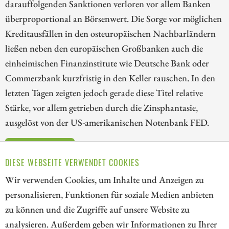
darauffolgenden Sanktionen verloren vor allem Banken
überproportional an Börsenwert. Die Sorge vor möglichen
Kreditausfällen in den osteuropäischen Nachbarländern
ließen neben den europäischen Großbanken auch die
einheimischen Finanzinstitute wie Deutsche Bank oder
Commerzbank kurzfristig in den Keller rauschen. In den
letzten Tagen zeigten jedoch gerade diese Titel relative
Stärke, vor allem getrieben durch die Zinsphantasie,
ausgelöst von der US-amerikanischen Notenbank FED.
ZUM KOMMENTAR
DIESE WEBSEITE VERWENDET COOKIES
Wir verwenden Cookies, um Inhalte und Anzeigen zu
personalisieren, Funktionen für soziale Medien anbieten
zu können und die Zugriffe auf unsere Website zu
91
178
179
180
181
182
183
analysieren. Außerdem geben wir Informationen zu Ihrer