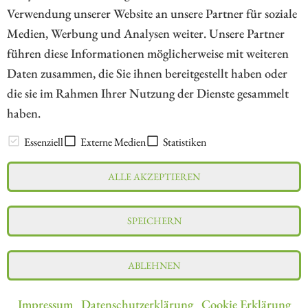
184
Verwendung unserer Website an unsere Partner für soziale
Medien, Werbung und Analysen weiter. Unsere Partner
// kapitalerhoehungen.de - © 2026 - Die Informationsplattform für
führen diese Informationen möglicherweise mit weiteren
Investoren und Unternehmen rund um Kapitalerhöhung, Kapitalmarkt
Daten zusammen, die Sie ihnen bereitgestellt haben oder
und Unternehmensfinanzierung
die sie im Rahmen Ihrer Nutzung der Dienste gesammelt
haben.
LEXIKON
Essenziell
Externe Medien
Statistiken
ALLE AKZEPTIEREN
Impressum
Datenschutz
Interessenskonflikt & Risikohinweis
SPEICHERN
Nutzungsbedingungen
Cookie-Einstellungen
ABLEHNEN
Impressum
Datenschutzerklärung
Cookie Erklärung