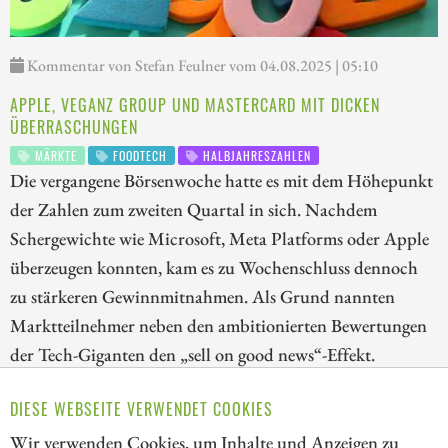
Kommentar von Stefan Feulner vom 04.08.2025 | 05:10
APPLE, VEGANZ GROUP UND MASTERCARD MIT DICKEN
ÜBERRASCHUNGEN
MÄRKTE
FOODTECH
HALBJAHRESZAHLEN
Die vergangene Börsenwoche hatte es mit dem Höhepunkt
der Zahlen zum zweiten Quartal in sich. Nachdem
Schergewichte wie Microsoft, Meta Platforms oder Apple
überzeugen konnten, kam es zu Wochenschluss dennoch
zu stärkeren Gewinnmitnahmen. Als Grund nannten
Marktteilnehmer neben den ambitionierten Bewertungen
der Tech-Giganten den „sell on good news“-Effekt.
Genügend Spielraum bietet dagegen ein Berliner
DIESE WEBSEITE VERWENDET COOKIES
Unternehmen, das neben hervorragenden Zahlen mit einer
Neuausrichtung der Strategie aufwarten konnte.
Wir verwenden Cookies, um Inhalte und Anzeigen zu