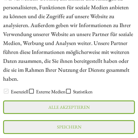
personalisieren, Funktionen für soziale Medien anbieten
ZUM KOMMENTAR
zu können und die Zugriffe auf unsere Website zu
analysieren. Außerdem geben wir Informationen zu Ihrer
Verwendung unserer Website an unsere Partner für soziale
Medien, Werbung und Analysen weiter. Unsere Partner
// kapitalerhoehungen.de - © 2026 - Die Informationsplattform für
führen diese Informationen möglicherweise mit weiteren
Investoren und Unternehmen rund um Kapitalerhöhung, Kapitalmarkt
Daten zusammen, die Sie ihnen bereitgestellt haben oder
und Unternehmensfinanzierung
die sie im Rahmen Ihrer Nutzung der Dienste gesammelt
haben.
LEXIKON
Essenziell
Externe Medien
Statistiken
ALLE AKZEPTIEREN
Impressum
Datenschutz
Interessenskonflikt & Risikohinweis
SPEICHERN
Nutzungsbedingungen