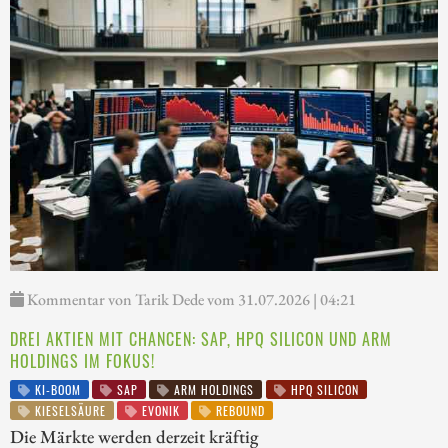
Kommentar von Tarik Dede vom 31.07.2026 | 04:21
DREI AKTIEN MIT CHANCEN: SAP, HPQ SILICON UND ARM
HOLDINGS IM FOKUS!
KI-BOOM
SAP
ARM HOLDINGS
HPQ SILICON
KIESELSÄURE
EVONIK
REBOUND
Die Märkte werden derzeit kräftig