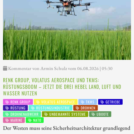
Kommentar von Armin Schulz vom 06.08.2026 | 05:30
RENK GROUP, VOLATUS AEROSPACE UND TKMS:
RÜSTUNGSBOOM – JETZT DIE DREI HEBEL LAND, LUFT UND
WASSER NUTZEN
RENK GROUP
VOLATUS AEROSPACE
TKMS
GETRIEBE
RÜSTUNG
RÜSTUNGSINDUSTRIE
DROHNEN
DROHNENABWEHR
UNBEMANNTE SYSTEME
UBOOTE
MARINE
NATO
Der Westen muss seine Sicherheitsarchitektur grundlegend