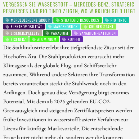
VERGESSEN SIE WASSERSTOFF – MERCEDES-BENZ, STRATEGIC
RESOURCES UND RIO TINTO ZEIGEN, WO WIRKLICH GELD LIEGT
MERCEDES-BENZ GROUP
STRATEGIC RESOURCES
RIO TINTO
ELEKTROMOBILITÄT
MARGENDRUCK
GRÜNER STAHL
EISENERZPELLETS
VANADIUM
VANADIUM-BATTERIEN
EISENERZ
ALUMINIUM
KUPFER
Die Stahlindustrie erlebt ihre tiefgreifendste Zäsur seit der
Hochofen-Ära. Die Stahlproduktion verursacht mehr
Klimagase als der globale Flug- und Schiffsverkehr
zusammen. Während andere Sektoren ihre Transformation
bereits vorantreiben steckt die Stahlwende noch in den
Anfängen. Doch genau diese Verzögerung birgt enormes
Potenzial. Mit dem ab 2026 geltenden EU-CO2-
Grenzausgleich und steigenden Zertifikatspreisen werden
frühe Investitionen in wasserstoffbasierte Verfahren zur
Lizenz für künftige Marktvorteile. Die entscheidende
Frage lautet nicht mehr ob, sondern wer die knappen