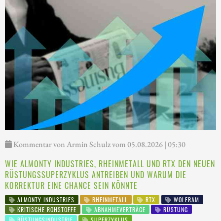
Kommentar von Armin Schulz vom 05.08.2026 | 05:30
WIE ALMONTY INDUSTRIES, RHEINMETALL UND RTX DEN NEUEN
RÜSTUNGSSUPERZYKLUS ANTREIBEN UND WARUM DIE
KORREKTUR EINE CHANCE SEIN KÖNNTE
ALMONTY INDUSTRIES
RHEINMETALL
RTX
WOLFRAM
KRITISCHE ROHSTOFFE
ABNAHMEVERTRÄGE
RÜSTUNG
RÜSTUNGSINDUSTRIE
SUPERZYKLUS