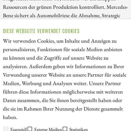
Ressourcen der grünen Produktion kontrolliert. Mercedes-
Benz sichert als Automobilriese die Abnahme, Strategic
Resources ermöglicht mit vanadiumreichem Erz die
DIESE WEBSEITE VERWENDET COOKIES
Direktreduktion und Rio Tinto ordnet über das
Wir verwenden Cookies, um Inhalte und Anzeigen zu
Simandou-Projekt die globale Rohstoffbasis neu.
personalisieren, Funktionen für soziale Medien anbieten
ZUM KOMMENTAR
zu können und die Zugriffe auf unsere Website zu
analysieren. Außerdem geben wir Informationen zu Ihrer
Verwendung unserer Website an unsere Partner für soziale
Medien, Werbung und Analysen weiter. Unsere Partner
// kapitalerhoehungen.de - © 2026 - Die Informationsplattform für
führen diese Informationen möglicherweise mit weiteren
Investoren und Unternehmen rund um Kapitalerhöhung, Kapitalmarkt
Daten zusammen, die Sie ihnen bereitgestellt haben oder
und Unternehmensfinanzierung
die sie im Rahmen Ihrer Nutzung der Dienste gesammelt
haben.
LEXIKON
Essenziell
Externe Medien
Statistiken