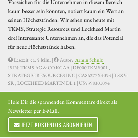
Vorzeichen für die Unternehmen in diesem Bereich
kaum besser sein könnten, notiert kaum ein Wert an
seinen Höchstständen. Wir sehen uns heute mit
TKMS, Strategic Resources und Lockheed Martin
drei interessante Unternehmen an, die das Potenzial
für neue Höchststände haben.
Lesezeit: ca.
5 Min.
|
Autor:
Armin Schulz
ISIN: TKMS AG & CO KGAA | DE000TKMS001 ,
STRATEGIC RESOURCES INC | CA86277X4093 | TSXV:
SR , LOCKHEED MARTIN DL 1 | US5398301094
Hole Dir die spannenden Kommentare direkt als
Newsletter per E-Mail.
JETZT KOSTENLOS ABONNIEREN