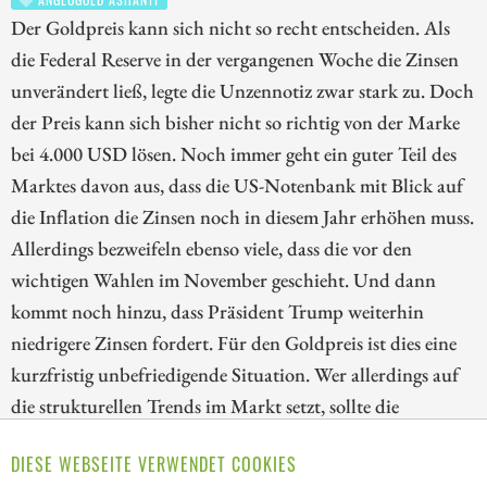
Der Goldpreis kann sich nicht so recht entscheiden. Als
die Federal Reserve in der vergangenen Woche die Zinsen
unverändert ließ, legte die Unzennotiz zwar stark zu. Doch
der Preis kann sich bisher nicht so richtig von der Marke
bei 4.000 USD lösen. Noch immer geht ein guter Teil des
Marktes davon aus, dass die US-Notenbank mit Blick auf
die Inflation die Zinsen noch in diesem Jahr erhöhen muss.
Allerdings bezweifeln ebenso viele, dass die vor den
wichtigen Wahlen im November geschieht. Und dann
kommt noch hinzu, dass Präsident Trump weiterhin
niedrigere Zinsen fordert. Für den Goldpreis ist dies eine
kurzfristig unbefriedigende Situation. Wer allerdings auf
die strukturellen Trends im Markt setzt, sollte die
Korrektur bei den Goldaktien nutzen. Wir blicken deshalb
DIESE WEBSEITE VERWENDET COOKIES
heute auf die Papiere von Kinross Gold, Lahontan Gold