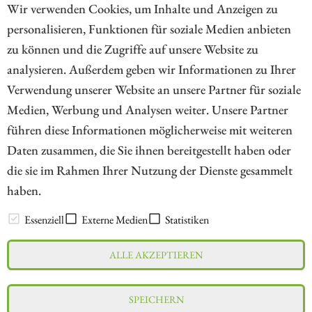
und AngloGold Ashanti!
Wir verwenden Cookies, um Inhalte und Anzeigen zu
personalisieren, Funktionen für soziale Medien anbieten
ZUM KOMMENTAR
zu können und die Zugriffe auf unsere Website zu
analysieren. Außerdem geben wir Informationen zu Ihrer
Verwendung unserer Website an unsere Partner für soziale
Medien, Werbung und Analysen weiter. Unsere Partner
// kapitalerhoehungen.de - © 2026 - Die Informationsplattform für
führen diese Informationen möglicherweise mit weiteren
Investoren und Unternehmen rund um Kapitalerhöhung, Kapitalmarkt
Daten zusammen, die Sie ihnen bereitgestellt haben oder
und Unternehmensfinanzierung
die sie im Rahmen Ihrer Nutzung der Dienste gesammelt
haben.
LEXIKON
Essenziell
Externe Medien
Statistiken
ALLE AKZEPTIEREN
Impressum
Datenschutz
Interessenskonflikt & Risikohinweis
SPEICHERN