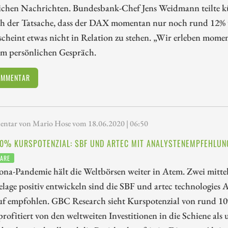
ichen Nachrichten. Bundesbank-Chef Jens Weidmann teilte kür
ich der Tatsache, dass der DAX momentan nur noch rund 12% 
 scheint etwas nicht in Relation zu stehen. „Wir erleben momen
im persönlichen Gespräch.
OMMENTAR
tar von Mario Hose vom 18.06.2020 | 06:50
80% KURSPOTENZIAL: SBF UND ARTEC MIT ANALYSTENEMPFEHLUN
ARE
na-Pandemie hält die Weltbörsen weiter in Atem. Zwei mittel
age positiv entwickeln sind die SBF und artec technologies 
f empfohlen. GBC Research sieht Kurspotenzial von rund 10%
profitiert von den weltweiten Investitionen in die Schiene als