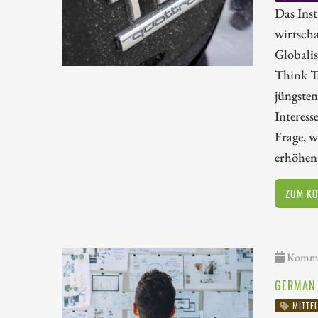
Das Inst
wirtscha
Globalis
Think T
jüngsten
Interess
Frage, w
erhöhen
ZUM K
Kommen
GERMAN 
MITTE