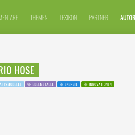
MENTARE
THEMEN
LEXIKON
PARTNER
AUTO
RIO HOSE
ÄFTSMODELLE
EDELMETALLE
ENERGIE
INNOVATIONEN