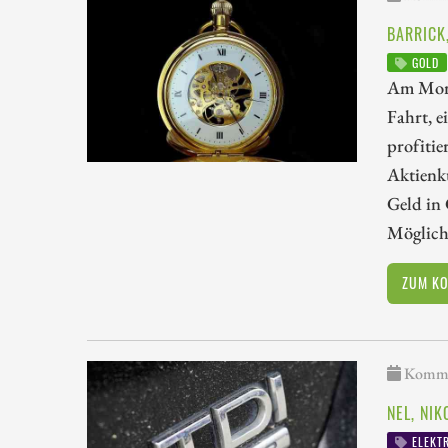
BARRICK
GOLD
Am Morge
Fahrt, e
profitie
Aktienk
Geld in 
Möglichk
ZUM K
Kommen
NEL, NI
ELEKTR