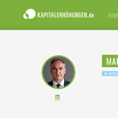
KOM
MA
GESCH