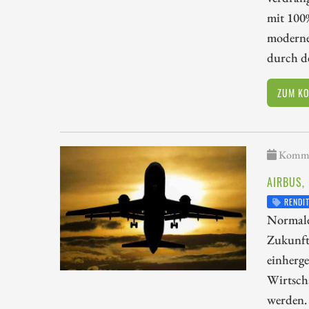
mit 100
moderne
durch d
ZUM K
Kommen
AIRBUS,
RENDI
Normaler
Zukunft
einherg
Wirtsch
werden.