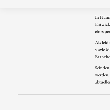
In Hanno
Entwick
eines pe
Als leid
sowie Mä
Branche
Seit de
werden.
aktuell