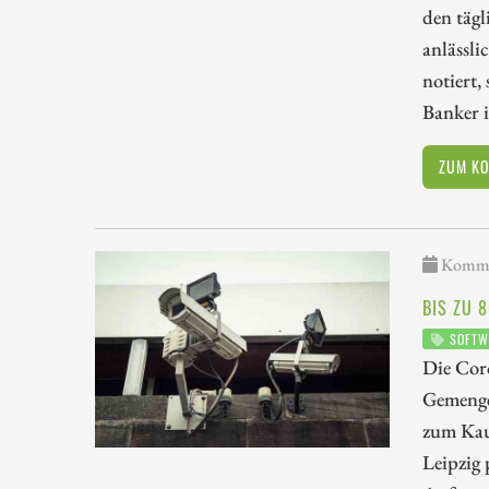
den tägl
anlässl
notiert,
Banker 
ZUM K
Kommen
BIS ZU 
SOFTW
Die Coro
Gemengel
zum Kau
Leipzig 