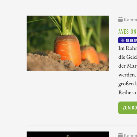
Kommen
AVES ON
NEBEN
Im Rahm
die Gel
der Mar
werden.
großen b
Reihe au
ZUM K
Kommen