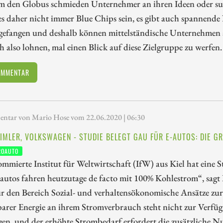
 den Globus schmieden Unternehmer an ihren Ideen oder su
s daher nicht immer Blue Chips sein, es gibt auch spannende N
gefangen und deshalb können mittelständische Unternehmen a
h also lohnen, mal einen Blick auf diese Zielgruppe zu werfen.
OMMENTAR
tar von Mario Hose vom 22.06.2020 | 06:30
IMLER, VOLKSWAGEN - STUDIE BELEGT GAU FÜR E-AUTOS: DIE GR
ROAUTO
mmierte Institut für Weltwirtschaft (IfW) aus Kiel hat eine Stu
autos fahren heutzutage de facto mit 100% Kohlestrom“, sagt
ür den Bereich Sozial- und verhaltensökonomische Ansätze zu
arer Energie an ihrem Stromverbrauch steht nicht zur Verfügun
en, und der erhöhte Strombedarf erfordert die zusätzliche Nut