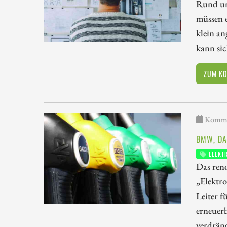
Rund um
müssen e
klein an
kann sic
ZUM K
Kommen
BMW, DA
ELEKT
Das reno
„Elektro
Leiter f
erneuerb
verdräng