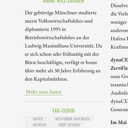
ANDRÉ WILL-LAUDIEN
Dieselv
Der gebürtige Münchner studierte
die Verb
zuerst Volkswirtschaftslehre und
weniger
diplomierte 1995 in
anderem 
Betriebswirtschaftslehre an der
Hafens 
Ludwig-Maximilians-Universität. Da
Kraftsto
er sich schon sehr frühzeitig mit der
dynaCER
Börse beschäftigte, verfügt er heute
Zertifiz
über mehr als 30 Jahre Erfahrung an
neue Gr
den Kapitalmärkten.
texanis
Mehr zum Autor
Ausliefe
dynaCER
Generat
TAG-CLOUD
BAYER
MUSTGROW BIOLOGICS
Im Mai 
NUTRIEN
CROP SCIENCE