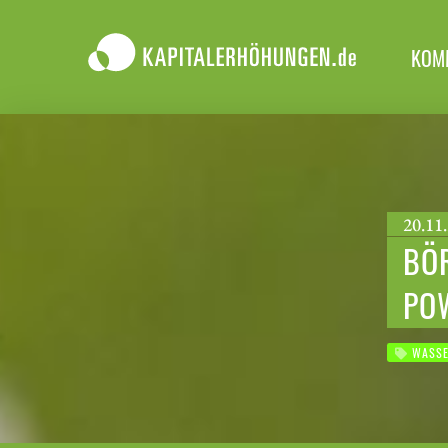
KOM
20.11.
BÖR
POW
WASSE