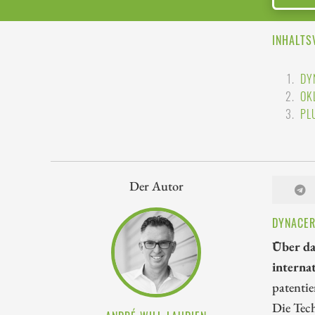
INHALTS
DY
OK
PL
Der Autor
DYNACER
Über da
interna
patenti
Die Tech