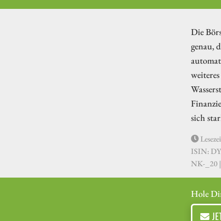
Die Börs
genau, 
automati
weitere
Wasserst
Finanzie
sich sta
Lesezei
ISIN: D
NK-_20 
Hole Di
JE