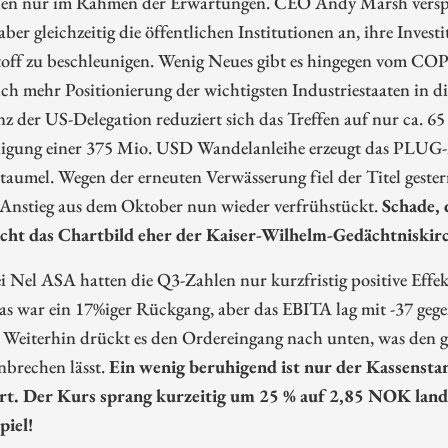
en nur im Rahmen der Erwartungen. CEO Andy Marsh versprü
ber gleichzeitig die öffentlichen Institutionen an, ihre Invest
off zu beschleunigen. Wenig Neues gibt es hingegen vom COP3
ich mehr Positionierung der wichtigsten Industriestaaten in 
z der US-Delegation reduziert sich das Treffen auf nur ca. 6
gung einer 375 Mio. USD Wandelanleihe erzeugt das PLUG-
aumel. Wegen der erneuten Verwässerung fiel der Titel geste
 Anstieg aus dem Oktober nun wieder verfrühstückt.
Schade, 
icht das Chartbild eher der Kaiser-Wilhelm-Gedächtniskir
 Nel ASA hatten die Q3-Zahlen nur kurzfristig positive Effek
s war ein 17%iger Rückgang, aber das EBITA lag mit -37 gege
. Weiterhin drückt es den Ordereingang nach unten, was den 
brechen lässt.
Ein wenig beruhigend ist nur der Kassensta
t. Der Kurs sprang kurzeitig um 25 % auf 2,85 NOK lande
piel!