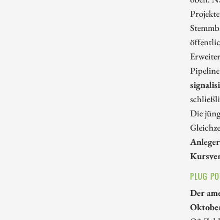
Projekte
Stemmba
öffentli
Erweite
Pipeline
signali
schließl
Die jüng
Gleichze
Anleger
Kursver
PLUG PO
Der ame
Oktober