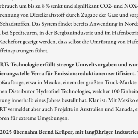
erbrauch um bis zu 8 % senkt und signifikant CO2- und NOX
rennung von Dieselkraftstoff durch Zugabe der Gase und sorgt
 Schadstoffen. Das System findet bereits Anwendung in Nord
bei Spediteuren, in der Bergbauindustrie und im Hafenbetrie
Rochefort gezeigt werden, dass selbst die Umrüstung von Haf
ffeinsparungen führt.
Ts Technologie erfüllt strenge Umweltvorgaben und wurd
ierungsstelle Verra für Emissionsreduktionen zertifiziert.
oßaufträge, etwa in Mexiko, einem der größten Truck-Märkte
chen Distributor Hydrofuel Technologies, welcher 100 Einh
rung innerhalb eines Jahres bestellt hat. Klar ist: Mit Mexik
T vermeldet aber auch Projekte in Australien und Kanada, e
oren für extreme Umgebungen.
2025 übernahm Bernd Krüper, mit langjähriger Industrie