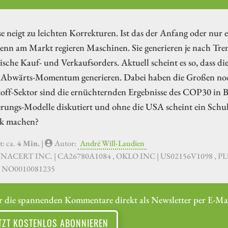
e neigt zu leichten Korrekturen. Ist das der Anfang oder nur 
denn am Markt regieren Maschinen. Sie generieren je nach Tr
sche Kauf- und Verkaufsorders. Aktuell scheint es so, dass di
s Abwärts-Momentum generieren. Dabei haben die Großen noch
off-Sektor sind die ernüchternden Ergebnisse des COP30 in B
rungs-Modelle diskutiert und ohne die USA scheint ein Schul
rk machen?
t: ca.
4 Min.
|
Autor:
André Will-Laudien
YNACERT INC. | CA26780A1084 , OKLO INC | US02156V1098 , P
| NO0010081235
r die spannenden Kommentare direkt als Newsletter per E-Mai
TZT KOSTENLOS ABONNIEREN