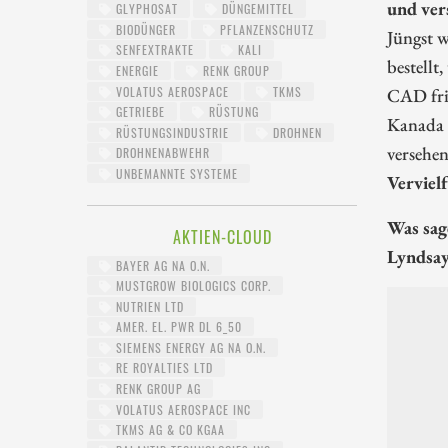
und ver
GLYPHOSAT
DÜNGEMITTEL
BIODÜNGER
PFLANZENSCHUTZ
Jüngst 
SENFEXTRAKTE
KALI
bestell
ENERGIE
RENK GROUP
VOLATUS AEROSPACE
TKMS
CAD fris
GETRIEBE
RÜSTUNG
Kanada 
RÜSTUNGSINDUSTRIE
DROHNEN
versehe
DROHNENABWEHR
UNBEMANNTE SYSTEME
Verviel
Was sag
AKTIEN-CLOUD
Lyndsay
BAYER AG NA O.N.
MUSTGROW BIOLOGICS CORP.
NUTRIEN LTD
AMER. EL. PWR DL 6_50
SIEMENS ENERGY AG NA O.N.
RE ROYALTIES LTD
RENK GROUP AG
VOLATUS AEROSPACE INC
TKMS AG & CO KGAA