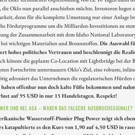
, die Oklo nun parallel anschieben möchte. Investoren hegen 
rkeit, denn für die komplette Umsetzung nur einer Anlage br
che Förderprogramme um die Milliarden-Investitionen zu stemm
rung der Zusammenarbeit mit dem Idaho National Laboratory 
 bei wichtigen Materialien und Brennstoffen.
Die Auswahl fü
siert hohes politisches Vertrauen und beschleunigt die Real
ich könnte die geplante Co-Location mit Lightbridge bei der B
sten Fortschritte untermauern Oklo’s Ziel, eine robuste, inl
itig adressiert das Unternehmen die regulatorischen Hürden 
 haben offenbar nun doch kalte Füße bekommen und nahme
lust auf 95 USD in nur 15 Handelstagen. Respekt!
WER UND NEL ASA – WAREN DAS FALSCHE AUSBRUCHSSIGNALE?
rikanische Wasserstoff-Pionier Plug Power zeigt sich eb
s katapultierte es den Kurs von 1,90 auf 4,50 USD in ras