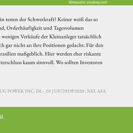
Bildquelle: pixabay.com
ein testen der Schwerkraft? Keiner weiß das so
end, Orderhäufigkeit und Tagesvolumen
e wenigen Verkäufe der Kleinanleger tatsächlich
 gar nicht an ihre Positionen gedacht. Für den
rasilien maßgeblich. Hier werden eher riskante
terschluss kaum sinnvoll. Wo sollten Investoren
LUG POWER INC. DL-_01 | US72919P2020 , NEL ASA
l.