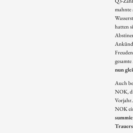
Q3-Zahl
mahnte a
Wasserst
hatten s
Abstinen
Ankündi
Freudent
gesamte
nun gle
Auch bei
NOK, da
Vorjahr
NOK ein
summier
Trauers