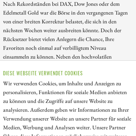
Nach Rekordständen bei DAX, Dow Jones oder dem
Edelmetall Gold war die Börse in den vergangenen Tagen
von einer breiten Korrektur belastet, die sich in den
nächsten Wochen weiter ausbreiten könnte. Doch der
Rücksetzer bietet vielen Anlegern die Chance, Ihre
Favoriten noch einmal auf verbilligtem Niveau
einsammeln zu können. Neben den hochvolatilen
Cannabisaktien zeigen sich im Biotechsektor, in welchem
DIESE WEBSEITE VERWENDET COOKIES
die Übernahmen mehr und mehr zunehmen, enorme
Chancen.
Wir verwenden Cookies, um Inhalte und Anzeigen zu
personalisieren, Funktionen für soziale Medien anbieten
ZUM KOMMENTAR
zu können und die Zugriffe auf unsere Website zu
analysieren. Außerdem geben wir Informationen zu Ihrer
Verwendung unserer Website an unsere Partner für soziale
Medien, Werbung und Analysen weiter. Unsere Partner
// kapitalerhoehungen.de - © 2026 - Die Informationsplattform für
führen diese Informationen möglicherweise mit weiteren