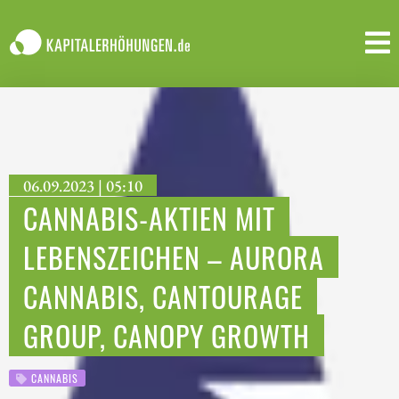
06.09.2023 | 05:10
CANNABIS-AKTIEN MIT
LEBENSZEICHEN – AURORA
CANNABIS, CANTOURAGE
GROUP, CANOPY GROWTH
CANNABIS