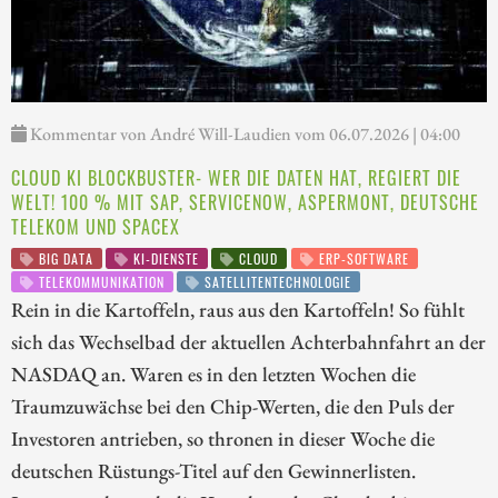
Kommentar von André Will-Laudien vom 06.07.2026 | 04:00
CLOUD KI BLOCKBUSTER- WER DIE DATEN HAT, REGIERT DIE
WELT! 100 % MIT SAP, SERVICENOW, ASPERMONT, DEUTSCHE
TELEKOM UND SPACEX
BIG DATA
KI-DIENSTE
CLOUD
ERP-SOFTWARE
TELEKOMMUNIKATION
SATELLITENTECHNOLOGIE
Rein in die Kartoffeln, raus aus den Kartoffeln! So fühlt
sich das Wechselbad der aktuellen Achterbahnfahrt an der
NASDAQ an. Waren es in den letzten Wochen die
Traumzuwächse bei den Chip-Werten, die den Puls der
Investoren antrieben, so thronen in dieser Woche die
deutschen Rüstungs-Titel auf den Gewinnerlisten.