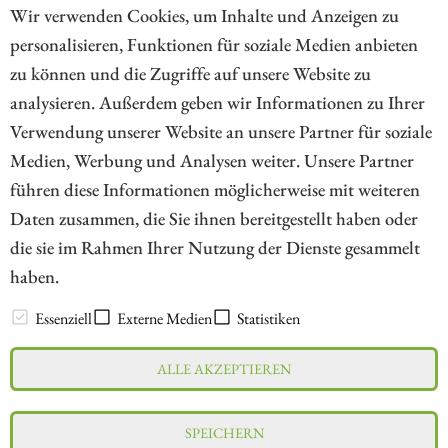
Blick wert.
Wir verwenden Cookies, um Inhalte und Anzeigen zu
personalisieren, Funktionen für soziale Medien anbieten
ZUM KOMMENTAR
zu können und die Zugriffe auf unsere Website zu
analysieren. Außerdem geben wir Informationen zu Ihrer
Verwendung unserer Website an unsere Partner für soziale
Medien, Werbung und Analysen weiter. Unsere Partner
// kapitalerhoehungen.de - © 2026 - Die Informationsplattform für
führen diese Informationen möglicherweise mit weiteren
Investoren und Unternehmen rund um Kapitalerhöhung, Kapitalmarkt
Daten zusammen, die Sie ihnen bereitgestellt haben oder
und Unternehmensfinanzierung
die sie im Rahmen Ihrer Nutzung der Dienste gesammelt
haben.
LEXIKON
Essenziell
Externe Medien
Statistiken
ALLE AKZEPTIEREN
Impressum
Datenschutz
Interessenskonflikt & Risikohinweis
SPEICHERN