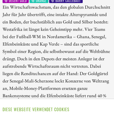
DESERT GOLD
ORANGE
BARRY CALLEBAUT
Ein Wirtschaftswachstum, das den globalen Durchschnitt
Jahr für Jahr übertrifft, eine intakte Alterspyramide und
ein Boden, der buchstäblich aus Gold und Silber besteht:
Westafrika ist längst kein Geheimtipp mehr. Vier Teams
bei der Fußball-WM in Nordamerika – Ghana, Senegal,
Elfenbeinküste und Kap Verde – sind das sportliche
Symbol einer Region, die selbstbewusst auf die Weltbühne
drängt. Doch in den Depots der meisten Anleger ist der
aufstrebende Wirtschaftsraum nicht vertreten. Dabei
liegen die Renditechancen auf der Hand: Der Goldgürtel
der Senegal-Mali-Scherzone lockt Konzerne von Weltrang
an, Mobile-Money-Plattformen ersetzen ganze
Bankensysteme und die Elfenbeinküste liefert rund 40 %
des globalen Kakaos. Die Aktien von Desert Gold
DIESE WEBSEITE VERWENDET COOKIES
Ventures, Orange und Barry Callebaut sind deshalb einen