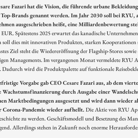
are Fazari hat die Vision, die führende urbane Bekleidu
 Top-Brands genannt werden. Im Jahr 2030 soll bei RYU, al
hmen ausgeschrieben heißt, eine Milliardenbewertung ste
. EUR. Spätestens 2025 erwartet das kanadische Unternehmen
 soll dies mit innovativen Produkten, starken Kooperationen
stes Ziel steht die Wiedereröffnung der Flagship-Stores sowie
igen Managements. Im vergangenen Monat vermeldete RYU A
. Dadurch wird die Produktpalette auf funktionale Reisebekl
zfristige Vorgabe gab CEO Cesare Fazari aus, ab dem viert
e Wachstumsfinanzierung durch Ausgabe einer Wandelsch
en Marktbedingungen ausgesetzt und wird dann wieder akt
r Corona-Pandemie wieder aufhellt.
Die Aktie von RYU Appar
geschichte zu werden. Geschäftsmodell und Besetzung des Ma
gend. Allerdings stehen in Zukunft noch enorme Herausforde