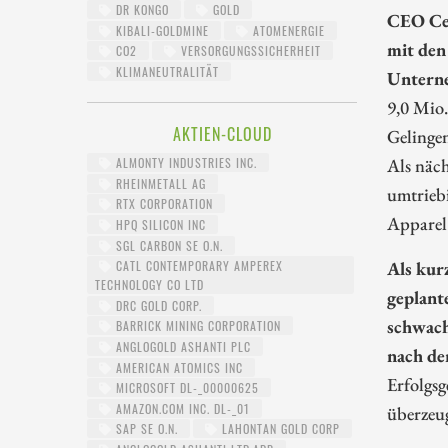
DR KONGO
GOLD
CEO Ces
KIBALI-GOLDMINE
ATOMENERGIE
mit den
CO2
VERSORGUNGSSICHERHEIT
KLIMANEUTRALITÄT
Unterne
9,0 Mio
AKTIEN-CLOUD
Gelingen
Als näch
ALMONTY INDUSTRIES INC.
RHEINMETALL AG
umtrieb
RTX CORPORATION
Apparel
HPQ SILICON INC
SGL CARBON SE O.N.
Als kur
CATL CONTEMPORARY AMPEREX
TECHNOLOGY CO LTD
geplant
DRC GOLD CORP.
schwach
BARRICK MINING CORPORATION
ANGLOGOLD ASHANTI PLC
nach de
AMERICAN ATOMICS INC
Erfolgs
MICROSOFT DL-_00000625
AMAZON.COM INC. DL-_01
überzeu
SAP SE O.N.
LAHONTAN GOLD CORP