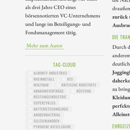
als drei Jahre CEO eines
draußen
börsennotierten VC-Unternehmens
zurück 
und lange im Beteiligungs- und
Ausbruc
Fondsmanagement tätig.
DIE TRA
Mehr zum Autor
Durch d
anderem
deutlic
TAG-CLOUD
Jogging
ALMONTY INDUSTRIES
RHEINMETALL
RTX
daherk
WOLFRAM
KRITISCHE ROHSTOFFE
zu bring
ABNAHMEVERTRÄGE
RÜSTUNG
Kleidun
RÜSTUNGSINDUSTRIE
SUPERZYKLUS
perfekt
BATTERIETECHNOLOGIE
Alleins
ANODENMATERIAL
SILIZIUMANODEN
EHRGEIZI
PYROGENE KIESELSÄURE