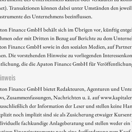
et). Transaktionen können dabei unter Umständen den jeweili
nstrumente des Unternehmens beeinflussen.
ton Finance GmbH behält sich im Übrigen vor, künftig entge
hmen oder mit Dritten in Bezug auf Berichte zu dem Unterne
ton Finance GmbH sowie in den sozialen Medien, auf Partners
en. Die vorstehenden Hinweise zu vorliegenden Interessenkonf
ntlichung, die die Apaton Finance GmbH für Veröffentlichu
hinweis
ton Finance GmbH bietet Redakteuren, Agenturen und Unte
ws, Zusammenfassungen, Nachrichten u. ä. auf www.kapitalerh
ausschließlich der Information der Leser und stellen keine 
plizit noch implizit sind sie als Zusicherung etwaiger Kursent
dividuelle fachkundige Anlageberatung und stellen weder ein
nstigen Finanzinstrumente noch eine Aufforderung zum Kauf 