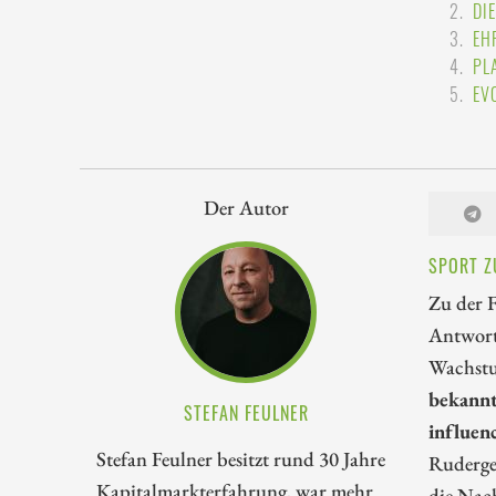
DI
EH
PL
EV
Der Autor
SPORT Z
Zu der 
Antwort
Wachstu
bekannt
STEFAN FEULNER
influen
Stefan Feulner besitzt rund 30 Jahre
Ruderge
Kapitalmarkterfahrung, war mehr
die Nac