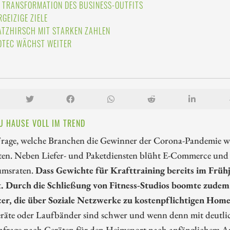
E TRANSFORMATION DES BUSINESS-OUTFITS
RGEIZIGE ZIELE
ATZHIRSCH MIT STARKEN ZAHLEN
OTEC WÄCHST WEITER
U HAUSE VOLL IM TREND
Frage, welche Branchen die Gewinner der Corona-Pandemie w
en. Neben Liefer- und Paketdiensten blüht E-Commerce und 
msraten.
Dass Gewichte für Krafttraining bereits im Frü
. Durch die Schließung von Fitness-Studios boomte zudem 
cer, die über Soziale Netzwerke zu kostenpflichtigen Ho
räte oder Laufbänder sind schwer und wenn denn mit deutlich
hfrage nach Geräten für den Heimsport nach anfänglichem Ans