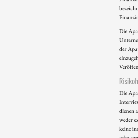
bezeichn
Finanzi
Die Apa
Unterne
der Apa
einzugeh
Veröffe
Risiko
Die Apa
Intervie
dienen 
weder ex
keine in
oder so