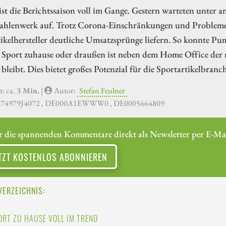
ist die Berichtssaison voll im Gange. Gestern warteten unte
ahlenwerk auf. Trotz Corona-Einschränkungen und Problemen
ikelhersteller deutliche Umsatzsprünge liefern. So konnte P
n. Sport zuhause oder draußen ist neben dem Home Office der
 bleibt. Dies bietet großes Potenzial für die Sportartikelbranch
t: ca.
3 Min.
|
Autor:
Stefan Feulner
A74979J4072 , DE000A1EWWW0 , DE0005664809
r die spannenden Kommentare direkt als Newsletter per E-Mai
TZT KOSTENLOS ABONNIEREN
VERZEICHNIS:
ORT ZU HAUSE VOLL IM TREND