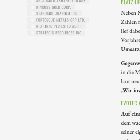
ANGLOGOLD ASHANTI LTD.ADR
PLATZHI
KINROSS GOLD CORP.
Neben Ni
STANDARD URANIUM LTD.
FORTESCUE METALS GRP LTD.
Zahlen f
RIO TINTO PLC LS-10 ADR 1
lief dab
STRATEGIC RESOURCES INC
Vorjahr
Umsatzs
Gegenwi
in die 
laut neu
„Wir in
EVOTEC 
Auf ein
dem wac
seiner e