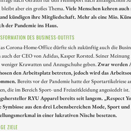
 bleibt aber ein großes Thema.
Viele Menschen kehren auch 
und kündigen ihre Mitgliedschaft. Mehr als eine Mio. Künd
h der Pandemie ins Haus.
NSFORMATION DES BUSINESS-OUTFITS
as Corona-Home-Office dürfte sich zukünftig auch die Busine
 auch der CEO von Adidas, Kasper Rorsted. Seiner Meinung 
h weniger Krawatten und Anzugschuhe geben.
Zwar werden A
hosen den Arbeitsplatz betreten, jedoch wird das Arbeits
ommen.
Bereits vor der Pandemie hatte der Sportartikelriese
en, die im Bereich Sport- und Freizeitkleidung angesiedelt ist.
gshersteller RYU Apparel bereits seit langem. „Respect You
e Symbiose aus den drei Lebensbereichen Mode, Sport und 
tellungsmerkmal in einer lukrativen Nische besetzen.
GE ZIELE