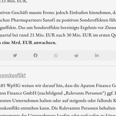
 133 Mio. EUR.
ativen Geschäft musste Evotec jedoch Einbußen hinnehmen, da
schen Pharmapartners Sanofi zu positiven Sondereffekten füh
effekte. Das um Sondereffekte bereinigte Ergebnis vor Zins
Quartal bei rund 21 Mio. EUR nach 30 Mio. EUR im ersten Q
s eine Mrd. EUR anwachsen.
senskonflikt
85 WpHG weisen wir darauf hin, dass die Apaton Finance G
ton Finance GmbH (nachfolgend „Relevante Personen“) ggf. k
nnten Unternehmen halten oder auf steigende oder fallende Ku
enskonflikt entstehen kann. Die Relevanten Personen behalten 
nstrumente des Unternehmens kaufen oder verkaufen zu können