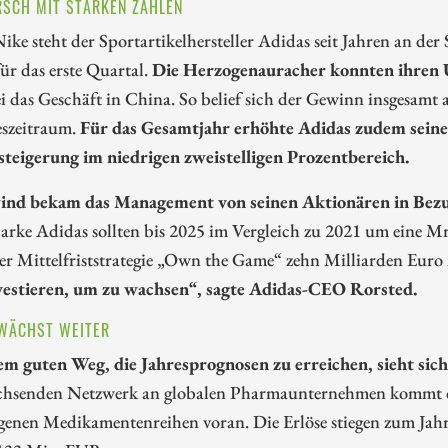
RSCH MIT STARKEN ZAHLEN
ke steht der Sportartikelhersteller Adidas seit Jahren an de
ür das erste Quartal.
Die Herzogenauracher konnten ihren 
ei das Geschäft in China. So belief sich der Gewinn insgesa
eszeitraum.
Für das Gesamtjahr erhöhte Adidas zudem seine
teigerung im niedrigen zweistelligen Prozentbereich.
nd bekam das Management von seinen Aktionären in Bezug
Marke Adidas sollten bis 2025 im Vergleich zu 2021 um eine 
er Mittelfriststrategie „Own the Game“ zehn Milliarden Euro
vestieren, um zu wachsen“, sagte Adidas-CEO Rorsted.
WÄCHST WEITER
em guten Weg, die Jahresprognosen zu erreichen, sieht sic
hsenden Netzwerk an globalen Pharmaunternehmen kommt d
igenen Medikamentenreihen voran. Die Erlöse stiegen zum Jahr