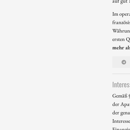
auf gut
Im oper
französi
Währungs
ersten 
mehr al
Interes
Gemäß §
der Apa
der gena
Interess
Finanzi