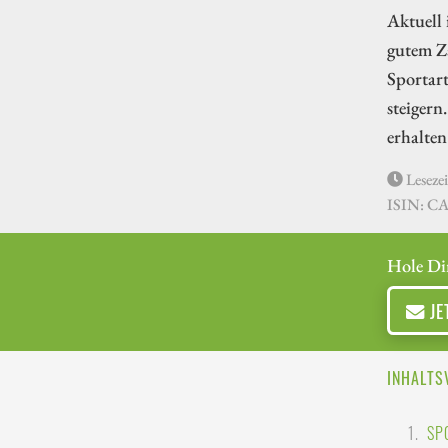
Aktuell 
gutem Z
Sportart
steiger
erhalten
Lesezei
ISIN: C
Hole Di
JE
INHALTS
SP