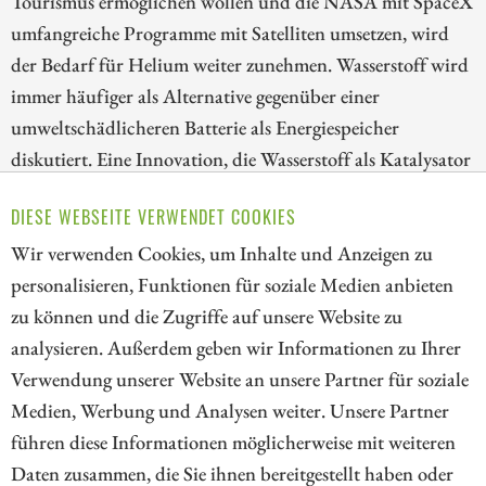
Tourismus ermöglichen wollen und die NASA mit SpaceX
umfangreiche Programme mit Satelliten umsetzen, wird
der Bedarf für Helium weiter zunehmen. Wasserstoff wird
immer häufiger als Alternative gegenüber einer
umweltschädlicheren Batterie als Energiespeicher
diskutiert. Eine Innovation, die Wasserstoff als Katalysator
verwendet, wurde nun in das "United 4 Smart Sustainable
DIESE WEBSEITE VERWENDET COOKIES
Cities" Programm der Vereinten Nationen aufgenommen:
Wir verwenden Cookies, um Inhalte und Anzeigen zu
HydraGEN
personalisieren, Funktionen für soziale Medien anbieten
ZUM KOMMENTAR
zu können und die Zugriffe auf unsere Website zu
analysieren. Außerdem geben wir Informationen zu Ihrer
Verwendung unserer Website an unsere Partner für soziale
Medien, Werbung und Analysen weiter. Unsere Partner
// kapitalerhoehungen.de - © 2026 - Die Informationsplattform für
führen diese Informationen möglicherweise mit weiteren
Investoren und Unternehmen rund um Kapitalerhöhung, Kapitalmarkt
Daten zusammen, die Sie ihnen bereitgestellt haben oder
und Unternehmensfinanzierung