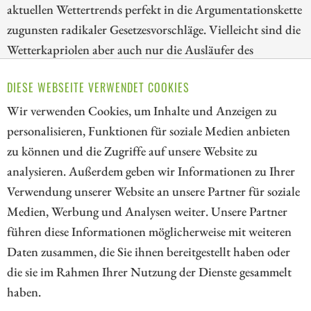
aktuellen Wettertrends perfekt in die Argumentationskette
zugunsten radikaler Gesetzesvorschläge. Vielleicht sind die
Wetterkapriolen aber auch nur die Ausläufer des
nahenden El Nino. Auch die Börse verläuft in
DIESE WEBSEITE VERWENDET COOKIES
wechselnden Trends. Nach der Flut könnte jetzt eine Ebbe
drohen. Selektion bleibt Trumpf!
Wir verwenden Cookies, um Inhalte und Anzeigen zu
personalisieren, Funktionen für soziale Medien anbieten
ZUM KOMMENTAR
zu können und die Zugriffe auf unsere Website zu
analysieren. Außerdem geben wir Informationen zu Ihrer
Verwendung unserer Website an unsere Partner für soziale
Medien, Werbung und Analysen weiter. Unsere Partner
// kapitalerhoehungen.de - © 2026 - Die Informationsplattform für
führen diese Informationen möglicherweise mit weiteren
Investoren und Unternehmen rund um Kapitalerhöhung, Kapitalmarkt
Daten zusammen, die Sie ihnen bereitgestellt haben oder
und Unternehmensfinanzierung
die sie im Rahmen Ihrer Nutzung der Dienste gesammelt
haben.