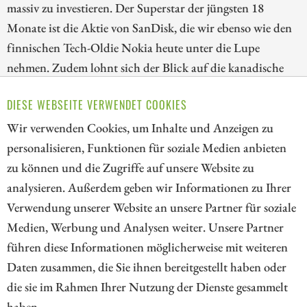
massiv zu investieren. Der Superstar der jüngsten 18
Monate ist die Aktie von SanDisk, die wir ebenso wie den
finnischen Tech-Oldie Nokia heute unter die Lupe
nehmen. Zudem lohnt sich der Blick auf die kanadische
HPQ Silicon, die in den kommenden zwei Jahren gleich
DIESE WEBSEITE VERWENDET COOKIES
drei bahnbrechende Technologien in die
Kommerzialisierung bringen will.
Wir verwenden Cookies, um Inhalte und Anzeigen zu
personalisieren, Funktionen für soziale Medien anbieten
ZUM KOMMENTAR
zu können und die Zugriffe auf unsere Website zu
analysieren. Außerdem geben wir Informationen zu Ihrer
Verwendung unserer Website an unsere Partner für soziale
Medien, Werbung und Analysen weiter. Unsere Partner
// kapitalerhoehungen.de - © 2026 - Die Informationsplattform für
führen diese Informationen möglicherweise mit weiteren
Investoren und Unternehmen rund um Kapitalerhöhung, Kapitalmarkt
Daten zusammen, die Sie ihnen bereitgestellt haben oder
und Unternehmensfinanzierung
die sie im Rahmen Ihrer Nutzung der Dienste gesammelt
haben.