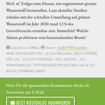
Mrd. m³ Erdgas zum Einsatz, um sogenannten grauen
Wasserstoff herzustellen. Laut aktueller Studien
würden mit der schnellen Umstellung auf grünen
Wasserstoff im Jahr 2030 rund 12 % des
Gasverbrauchs ersetzbar sein. Immerhin! Welche
Aktien profitieren vom herannahenden Boom?
Lesezeit: ca.
4 Min.
|
Autor:
André Will-Laudien
ISIN: DYNACERT INC. | CA26780A1084 , PLUG POWER
INC. DL-_01 | US72919P2020 , NEL ASA NK-_20 |
NO0010081235 , THYSSENKRUPP NUCERA AG & CO
KGAA | DE000NCA0001
Hole Dir die spannenden Kommentare direkt als
Newsletter per E-Mail.
JETZT KOSTENLOS ABONNIEREN