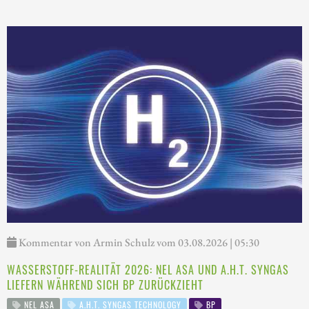
Kommentar von Armin Schulz vom 03.08.2026 | 05:30
WASSERSTOFF-REALITÄT 2026: NEL ASA UND A.H.T. SYNGAS
LIEFERN WÄHREND SICH BP ZURÜCKZIEHT
NEL ASA
A.H.T. SYNGAS TECHNOLOGY
BP