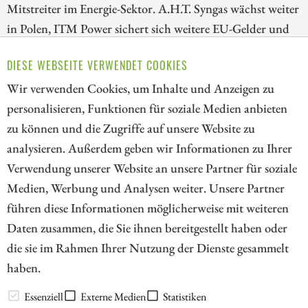
Mitstreiter im Energie-Sektor. A.H.T. Syngas wächst weiter
in Polen, ITM Power sichert sich weitere EU-Gelder und
E.ON kauft in Großbritannien zu. Das Übernahme-
DIESE WEBSEITE VERWENDET COOKIES
Karussell ist also wieder am Laufen, Investoren sollten
Wir verwenden Cookies, um Inhalte und Anzeigen zu
trotz Hitze weiter Gewehr bei Fuß stehen!
personalisieren, Funktionen für soziale Medien anbieten
ZUM KOMMENTAR
zu können und die Zugriffe auf unsere Website zu
analysieren. Außerdem geben wir Informationen zu Ihrer
Verwendung unserer Website an unsere Partner für soziale
Medien, Werbung und Analysen weiter. Unsere Partner
// kapitalerhoehungen.de - © 2026 - Die Informationsplattform für
führen diese Informationen möglicherweise mit weiteren
Investoren und Unternehmen rund um Kapitalerhöhung, Kapitalmarkt
Daten zusammen, die Sie ihnen bereitgestellt haben oder
und Unternehmensfinanzierung
die sie im Rahmen Ihrer Nutzung der Dienste gesammelt
haben.
LEXIKON
Essenziell
Externe Medien
Statistiken