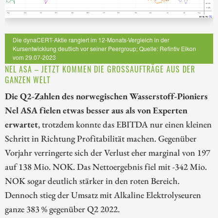
Die dynaCERT-Aktie rangiert im 12-Monats-Vergleich in der
Kursentwicklung deutlich vor seiner Peergroup; Quelle: Refintiv Eikon
vom 29.07-2023
NEL ASA – JETZT KOMMEN DIE GROSSAUFTRÄGE AUS DER G
ANZEN WELT
Die Q2-Zahlen des norwegischen Wasserstoff-Pioniers
Nel ASA fielen etwas besser aus als von Experten
erwartet
, trotzdem konnte das EBITDA nur einen kleinen
Schritt in Richtung Profitabilität machen. Gegenüber
Vorjahr verringerte sich der Verlust eher marginal von 197
auf 138 Mio. NOK. Das Nettoergebnis fiel mit -342 Mio.
NOK sogar deutlich stärker in den roten Bereich.
Dennoch stieg der Umsatz mit Alkaline Elektrolyseuren
ganze 383 % gegenüber Q2 2022.