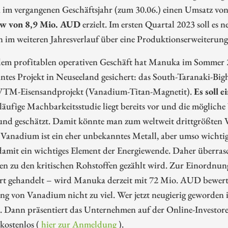
im vergangenen Geschäftsjahr (zum 30.06.) einen Umsatz v
ow von 8,9 Mio. AUD
erzielt. Im ersten Quartal 2023 soll es
n im weiteren Jahresverlauf über eine Produktionserweiterun
em profitablen operativen Geschäft hat Manuka im Sommer 20
antes Projekt in Neuseeland gesichert: das South-Taranaki-Big
VTM-Eisensandprojekt (Vanadium-Titan-Magnetit).
Es soll 
läufige Machbarkeitsstudie liegt bereits vor und die möglic
und geschätzt. Damit könnte man zum weltweit drittgrößte
Vanadium ist ein eher unbekanntes Metall, aber umso wichtig
damit ein wichtiges Element der Energiewende. Daher überras
en zu den kritischen Rohstoffen gezählt wird. Zur Einordnun
rt gehandelt – wird Manuka derzeit mit 72 Mio. AUD bewerte
g von Vanadium nicht zu viel. Wer jetzt neugierig geworden i
. Dann präsentiert das Unternehmen auf der Online-Investorenk
kostenlos (
hier zur Anmeldung
).