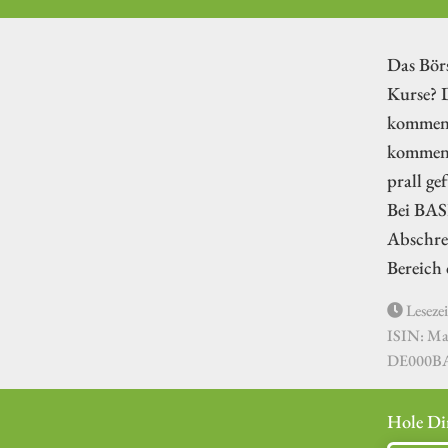
Das Börs
Kurse? D
kommend
kommend
prall ge
Bei BAS
Abschre
Bereich 
Lesezei
ISIN: Ma
DE000B
Hole Di