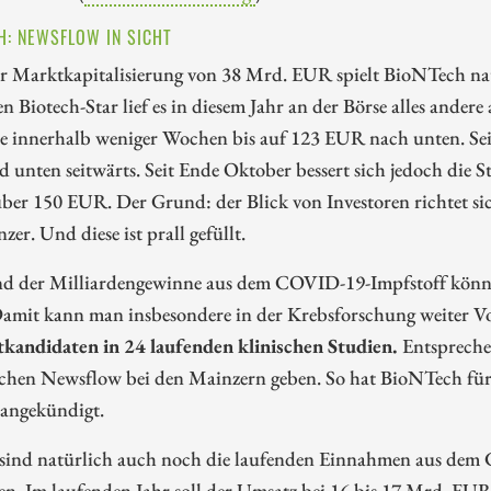
H: NEWSFLOW IN SICHT
er Marktkapitalisierung von 38 Mrd. EUR spielt BioNTech nat
n Biotech-Star lief es in diesem Jahr an der Börse alles andere
ie innerhalb weniger Wochen bis auf 123 EUR nach unten. Sei
 unten seitwärts. Seit Ende Oktober bessert sich jedoch die
über 150 EUR. Der Grund: der Blick von Investoren richtet s
zer. Und diese ist prall gefüllt.
d der Milliardengewinne aus dem COVID-19-Impfstoff können
Damit kann man insbesondere in der Krebsforschung weiter Vo
kandidaten in 24 laufenden klinischen Studien.
Entspreche
ichen Newsflow bei den Mainzern geben. So hat BioNTech für 
 angekündigt.
sind natürlich auch noch die laufenden Einnahmen aus dem
. Im laufenden Jahr soll der Umsatz bei 16 bis 17 Mrd. EUR 