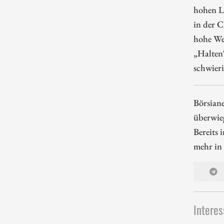
hohen L
in der 
hohe Wer
„Halten
schwieri
Börsiane
überwieg
Bereits 
mehr in
Interes