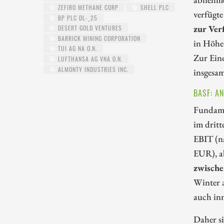
ZEFIRO METHANE CORP
SHELL PLC
verfügt
BP PLC DL-_25
zur Ver
DESERT GOLD VENTURES
BARRICK MINING CORPORATION
in Höhe
TUI AG NA O.N.
Zur Eino
LUFTHANSA AG VNA O.N.
ALMONTY INDUSTRIES INC.
insgesa
BASF: A
Fundame
im dritt
EBIT (n
EUR), a
zwische
Winter a
auch in
Daher si