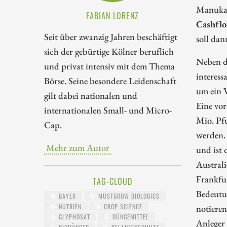
Manuka 
FABIAN LORENZ
Cashfl
Seit über zwanzig Jahren beschäftigt
soll dan
sich der gebürtige Kölner beruflich
Neben d
und privat intensiv mit dem Thema
interess
Börse. Seine besondere Leidenschaft
um ein 
gilt dabei nationalen und
Eine vor
internationalen Small- und Micro-
Mio. Pf
Cap.
werden. 
Mehr zum Autor
und ist 
Australi
Frankfu
TAG-CLOUD
Bedeutun
BAYER
MUSTGROW BIOLOGICS
NUTRIEN
CROP SCIENCE
notieren
GLYPHOSAT
DÜNGEMITTEL
Anleger 