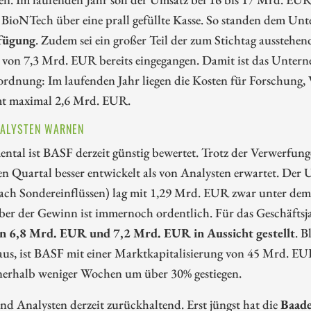
e BioNTech über eine prall gefüllte Kasse. So standen dem U
fügung
. Zudem sei ein großer Teil der zum Stichtag aussteh
 von 7,3 Mrd. EUR bereits eingegangen. Damit ist das Unter
rdnung: Im laufenden Jahr liegen die Kosten für Forschung, 
mt maximal 2,6 Mrd. EUR.
NALYSTEN WARNEN
ntal ist BASF derzeit günstig bewertet. Trotz der Verwerfu
en Quartal besser entwickelt als von Analysten erwartet. De
ach Sondereinflüssen) lag mit 1,29 Mrd. EUR zwar unter dem 
ber der Gewinn ist immernoch ordentlich. Für das Geschäftsj
n 6,8 Mrd. EUR und 7,2 Mrd. EUR in Aussicht gestellt
. B
us, ist BASF mit einer Marktkapitalisierung von 45 Mrd. EUR a
nerhalb weniger Wochen um über 30% gestiegen.
nd Analysten derzeit zurückhaltend. Erst jüngst hat die
Baade