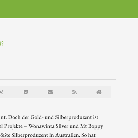
G?
nnt. Doch der Gold- und Silberproduzent ist
ei Projekte – Wonawinta Silver und Mt Boppy
rößte Silberproduzent in Australien. So hat