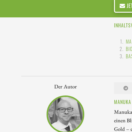
JE
INHALTS
MA
BI
BA
Der Autor
MANUKA 
Manuka R
einen B
Gold – d