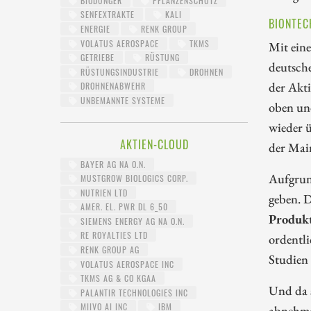
BIODÜNGER
PFLANZENSCHUTZ
SENFEXTRAKTE
KALI
BIONTEC
ENERGIE
RENK GROUP
VOLATUS AEROSPACE
TKMS
Mit ein
GETRIEBE
RÜSTUNG
deutsche
RÜSTUNGSINDUSTRIE
DROHNEN
der Akt
DROHNENABWEHR
UNBEMANNTE SYSTEME
oben und
wieder 
AKTIEN-CLOUD
der Main
BAYER AG NA O.N.
Aufgrun
MUSTGROW BIOLOGICS CORP.
NUTRIEN LTD
geben. 
AMER. EL. PWR DL 6_50
Produkt
SIEMENS ENERGY AG NA O.N.
RE ROYALTIES LTD
ordentl
RENK GROUP AG
Studien
VOLATUS AEROSPACE INC
TKMS AG & CO KGAA
Und da 
PALANTIR TECHNOLOGIES INC
MIIVO AI INC
IBM
abnehmen