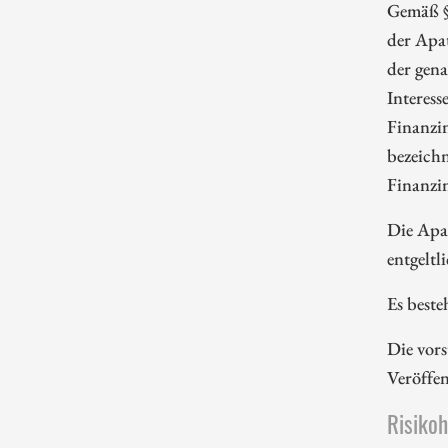
Gemäß §
der Apa
der gena
Interess
Finanzi
bezeichn
Finanzi
Die Apa
entgeltl
Es beste
Die vors
Veröffe
Risiko