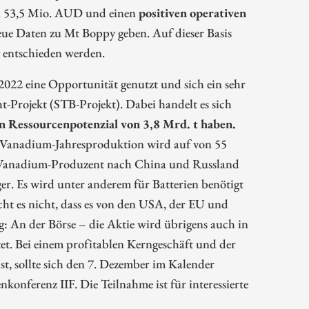
on 53,5 Mio. AUD und einen
positiven operativen
 neue Daten zu Mt Boppy geben. Auf dieser Basis
g entschieden werden.
22 eine Opportunität genutzt und sich ein sehr
ht-Projekt (STB-Projekt). Dabei handelt es sich
ein Ressourcenpotenzial von 3,8 Mrd. t haben.
he Vanadium-Jahresproduktion wird auf von 55
n Vanadium-Produzent nach China und Russland
er. Es wird unter anderem für Batterien benötigt
cht es nicht, dass es von den USA, der EU und
g: An der Börse – die Aktie wird übrigens auch in
t. Bei einem profitablen Kerngeschäft und der
st, sollte sich den 7. Dezember im Kalender
onferenz IIF. Die Teilnahme ist für interessierte