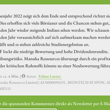
enjahr 2022 neigt sich dem Ende und entsprechend richtet sic
ies erhoffen sich viele Börsianer und die Chancen stehen gu
en Jahr wieder steigende Indizes sehen werden. Wir schauen 
en Jahr voraussichtlich auf sich aufmerksam machen werden.
füllt und es stehen zahlreiche Studienergebnisse an.
F lockt die niedrige Bewertung und hohe Dividendenrendite.
ibungsrisiko. Manuka Ressources überzeugt durch ein profita
der kritischen Rohstoffe könnte zu einer Neubewertung führe
t: ca.
4 Min.
|
Autor:
Fabian Lorenz
nuka Resources Limited | AU0000090292 , BIONTECH SE SPON. AD
ASF111
r die spannenden Kommentare direkt als Newsletter per E-Mai