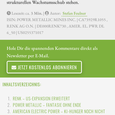
strukturellen Wachstumsschub stehen.
Lesezeit: ca.
3 Min.
|
Autor:
Stefan Feulner
ISIN: POWER METALLIC MINES INC. | CA73929R1055 ,
RENK AG O.N. | DE000RENK730 , AMER. EL. PWR DL
6_50 | US0255371017
Hole Dir die spannenden Kommentare direkt als
Newsletter per E-Mail.
JETZT KOSTENLOS ABONNIEREN
INHALTSVERZEICHNIS:
RENK – US-EXPANSION ERWEITERT
POWER METALLIC – FANTASIE OHNE ENDE
AMERICAN ELECTRIC POWER – KI-HUNGER NOCH NICHT