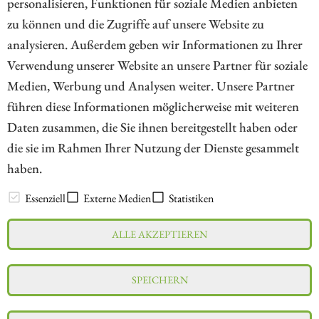
personalisieren, Funktionen für soziale Medien anbieten
ZUM KOMMENTAR
zu können und die Zugriffe auf unsere Website zu
analysieren. Außerdem geben wir Informationen zu Ihrer
Verwendung unserer Website an unsere Partner für soziale
Medien, Werbung und Analysen weiter. Unsere Partner
// kapitalerhoehungen.de - © 2026 - Die Informationsplattform für
führen diese Informationen möglicherweise mit weiteren
Investoren und Unternehmen rund um Kapitalerhöhung, Kapitalmarkt
Daten zusammen, die Sie ihnen bereitgestellt haben oder
und Unternehmensfinanzierung
die sie im Rahmen Ihrer Nutzung der Dienste gesammelt
haben.
LEXIKON
Essenziell
Externe Medien
Statistiken
ALLE AKZEPTIEREN
Impressum
Datenschutz
Interessenskonflikt & Risikohinweis
SPEICHERN
Nutzungsbedingungen
Cookie-Einstellungen