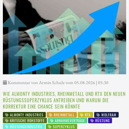
Kommentar von Armin Schulz vom 05.08.2026 | 05:30
WIE ALMONTY INDUSTRIES, RHEINMETALL UND RTX DEN NEUEN
RÜSTUNGSSUPERZYKLUS ANTREIBEN UND WARUM DIE
KORREKTUR EINE CHANCE SEIN KÖNNTE
ALMONTY INDUSTRIES
RHEINMETALL
RTX
WOLFRAM
KRITISCHE ROHSTOFFE
ABNAHMEVERTRÄGE
RÜSTUNG
RÜSTUNGSINDUSTRIE
SUPERZYKLUS