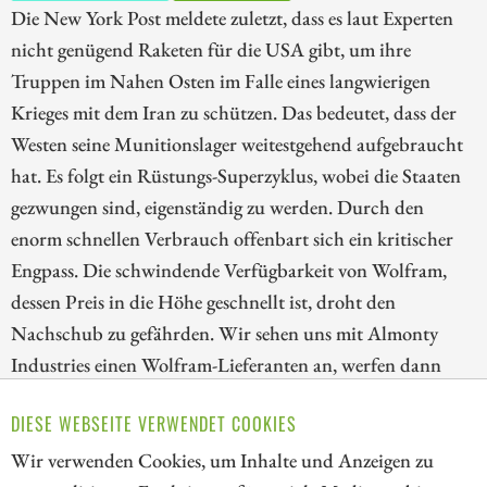
Die New York Post meldete zuletzt, dass es laut Experten
nicht genügend Raketen für die USA gibt, um ihre
Truppen im Nahen Osten im Falle eines langwierigen
Krieges mit dem Iran zu schützen. Das bedeutet, dass der
Westen seine Munitionslager weitestgehend aufgebraucht
hat. Es folgt ein Rüstungs-Superzyklus, wobei die Staaten
gezwungen sind, eigenständig zu werden. Durch den
enorm schnellen Verbrauch offenbart sich ein kritischer
Engpass. Die schwindende Verfügbarkeit von Wolfram,
dessen Preis in die Höhe geschnellt ist, droht den
Nachschub zu gefährden. Wir sehen uns mit Almonty
Industries einen Wolfram-Lieferanten an, werfen dann
einen Blick auf Rheinmetall, den europäischen
DIESE WEBSEITE VERWENDET COOKIES
Rüstungsgiganten, und schließen mit RTX, dem
technologischen Leitwolf der US-Raketenindustrie.
Wir verwenden Cookies, um Inhalte und Anzeigen zu