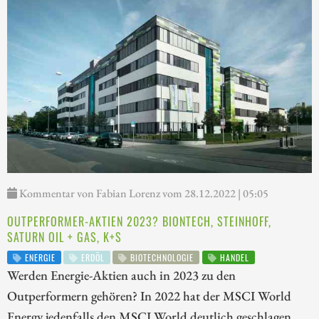
Kommentar von Fabian Lorenz vom 28.12.2022 | 05:05
OUTPERFORMER-AKTIEN 2023? BIONTECH, STEINHOFF,
SATURN OIL + GAS, K+S
ENERGIE
ERDÖL
BIOTECHNOLOGIE
HANDEL
Werden Energie-Aktien auch in 2023 zu den
Outperformern gehören? In 2022 hat der MSCI World
Energy jedenfalls den MSCI World deutlich geschlagen.