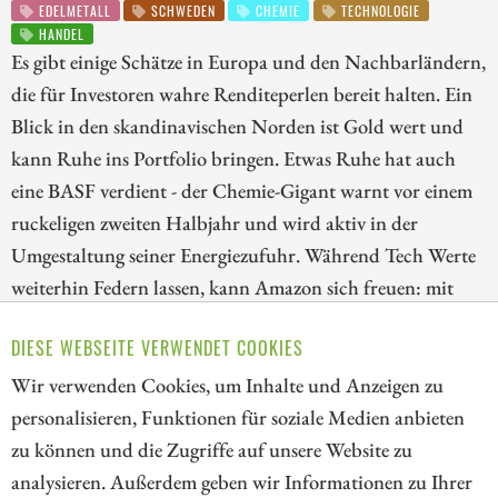
EDELMETALL
SCHWEDEN
CHEMIE
TECHNOLOGIE
HANDEL
Es gibt einige Schätze in Europa und den Nachbarländern,
die für Investoren wahre Renditeperlen bereit halten. Ein
Blick in den skandinavischen Norden ist Gold wert und
kann Ruhe ins Portfolio bringen. Etwas Ruhe hat auch
eine BASF verdient - der Chemie-Gigant warnt vor einem
ruckeligen zweiten Halbjahr und wird aktiv in der
Umgestaltung seiner Energiezufuhr. Während Tech Werte
weiterhin Federn lassen, kann Amazon sich freuen: mit
dem baldigen Prime Day werden 200 Mio. Abonennten in
DIESE WEBSEITE VERWENDET COOKIES
21 Ländern zum Schnäpchen-Kauf animiert. Was lohnt
sich jetzt als Anlage für welches Risikobewusstsein?
Wir verwenden Cookies, um Inhalte und Anzeigen zu
personalisieren, Funktionen für soziale Medien anbieten
ZUM KOMMENTAR
zu können und die Zugriffe auf unsere Website zu
analysieren. Außerdem geben wir Informationen zu Ihrer