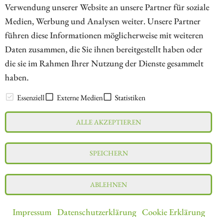
Verwendung unserer Website an unsere Partner für soziale
Medien, Werbung und Analysen weiter. Unsere Partner
// kapitalerhoehungen.de - © 2026 - Die Informationsplattform für
führen diese Informationen möglicherweise mit weiteren
Investoren und Unternehmen rund um Kapitalerhöhung, Kapitalmarkt
Daten zusammen, die Sie ihnen bereitgestellt haben oder
und Unternehmensfinanzierung
die sie im Rahmen Ihrer Nutzung der Dienste gesammelt
haben.
LEXIKON
Essenziell
Externe Medien
Statistiken
ALLE AKZEPTIEREN
Impressum
Datenschutz
Interessenskonflikt & Risikohinweis
SPEICHERN
Nutzungsbedingungen
Cookie-Einstellungen
ABLEHNEN
Impressum
Datenschutzerklärung
Cookie Erklärung