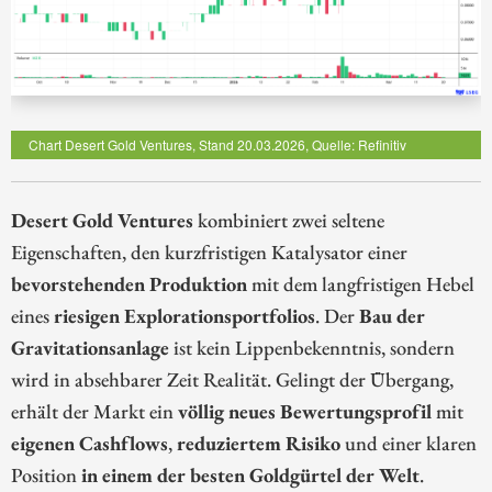
Chart Desert Gold Ventures, Stand 20.03.2026, Quelle: Refinitiv
Desert Gold Ventures
kombiniert zwei seltene
Eigenschaften, den kurzfristigen Katalysator einer
bevorstehenden Produktion
mit dem langfristigen Hebel
eines
riesigen Explorationsportfolios
. Der
Bau der
Gravitationsanlage
ist kein Lippenbekenntnis, sondern
wird in absehbarer Zeit Realität. Gelingt der Übergang,
erhält der Markt ein
völlig neues Bewertungsprofil
mit
eigenen Cashflows
,
reduziertem Risiko
und einer klaren
Position
in einem der besten Goldgürtel der Welt
.