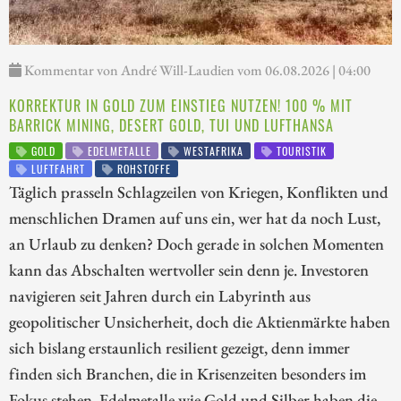
Kommentar von André Will-Laudien vom 06.08.2026 | 04:00
KORREKTUR IN GOLD ZUM EINSTIEG NUTZEN! 100 % MIT
BARRICK MINING, DESERT GOLD, TUI UND LUFTHANSA
GOLD
EDELMETALLE
WESTAFRIKA
TOURISTIK
LUFTFAHRT
ROHSTOFFE
Täglich prasseln Schlagzeilen von Kriegen, Konflikten und
menschlichen Dramen auf uns ein, wer hat da noch Lust,
an Urlaub zu denken? Doch gerade in solchen Momenten
kann das Abschalten wertvoller sein denn je. Investoren
navigieren seit Jahren durch ein Labyrinth aus
geopolitischer Unsicherheit, doch die Aktienmärkte haben
sich bislang erstaunlich resilient gezeigt, denn immer
finden sich Branchen, die in Krisenzeiten besonders im
Fokus stehen. Edelmetalle wie Gold und Silber haben die