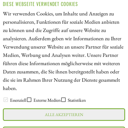
DIESE WEBSEITE VERWENDET COOKIES
heute auf die Papiere von Kinross Gold, Lahontan Gold
und AngloGold Ashanti!
Wir verwenden Cookies, um Inhalte und Anzeigen zu
personalisieren, Funktionen für soziale Medien anbieten
ZUM KOMMENTAR
zu können und die Zugriffe auf unsere Website zu
analysieren. Außerdem geben wir Informationen zu Ihrer
Verwendung unserer Website an unsere Partner für soziale
Medien, Werbung und Analysen weiter. Unsere Partner
// kapitalerhoehungen.de - © 2026 - Die Informationsplattform für
führen diese Informationen möglicherweise mit weiteren
Investoren und Unternehmen rund um Kapitalerhöhung, Kapitalmarkt
Daten zusammen, die Sie ihnen bereitgestellt haben oder
und Unternehmensfinanzierung
die sie im Rahmen Ihrer Nutzung der Dienste gesammelt
haben.
LEXIKON
Essenziell
Externe Medien
Statistiken
ALLE AKZEPTIEREN
Impressum
Datenschutz