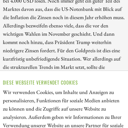
bei 4.000 USD lösen. Noch immer geht ein guter Teil des
Marktes davon aus, dass die US-Notenbank mit Blick auf
die Inflation die Zinsen noch in diesem Jahr erhöhen muss.
Allerdings bezweifeln ebenso viele, dass die vor den
wichtigen Wahlen im November geschieht. Und dann
kommt noch hinzu, dass Präsident Trump weiterhin
niedrigere Zinsen fordert. Für den Goldpreis ist dies eine
kurzfristig unbefriedigende Situation. Wer allerdings auf
die strukturellen Trends im Markt setzt, sollte die
Korrektur bei den Goldaktien nutzen. Wir blicken deshalb
DIESE WEBSEITE VERWENDET COOKIES
heute auf die Papiere von Kinross Gold, Lahontan Gold
und AngloGold Ashanti!
Wir verwenden Cookies, um Inhalte und Anzeigen zu
personalisieren, Funktionen für soziale Medien anbieten
ZUM KOMMENTAR
zu können und die Zugriffe auf unsere Website zu
analysieren. Außerdem geben wir Informationen zu Ihrer
Verwendung unserer Website an unsere Partner für soziale