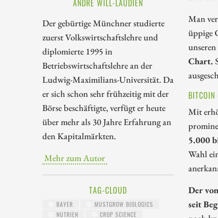
ANDRÉ WILL-LAUDIEN
Man verf
Der gebürtige Münchner studierte
üppige C
zuerst Volkswirtschaftslehre und
unseren 
diplomierte 1995 in
Chart.
S
Betriebswirtschaftslehre an der
ausgesch
Ludwig-Maximilians-Universität. Da
er sich schon sehr frühzeitig mit der
BITCOIN
Börse beschäftigte, verfügt er heute
Mit erhö
über mehr als 30 Jahre Erfahrung an
promine
den Kapitalmärkten.
5.000 b
Wahl ein
Mehr zum Autor
anerkann
Der von
TAG-CLOUD
seit Be
BAYER
MUSTGROW BIOLOGICS
NUTRIEN
CROP SCIENCE
noch kna