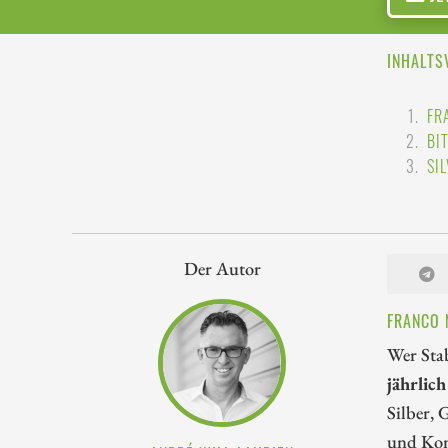
INHALTS
FR
BI
SI
Der Autor
FRANCO 
Wer Stab
jährlic
Silber, 
und Kon