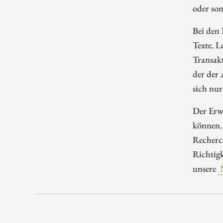
oder so
Bei den 
Texte. L
Transakt
der der
sich nur
Der Erwe
können.
Recherch
Richtigk
unsere