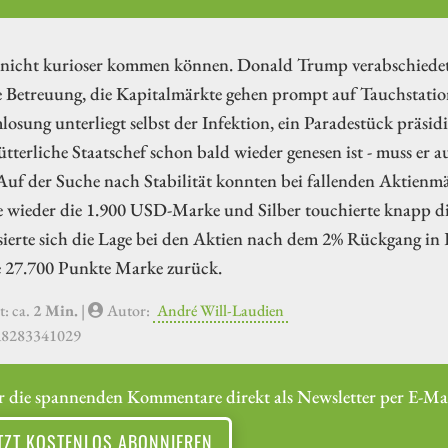
 nicht kurioser kommen können. Donald Trump verabschiedet s
e Betreuung, die Kapitalmärkte gehen prompt auf Tauchstatio
osung unterliegt selbst der Infektion, ein Paradestück präsid
tterliche Staatschef schon bald wieder genesen ist - muss er 
Auf der Suche nach Stabilität konnten bei fallenden Aktienmä
te wieder die 1.900 USD-Marke und Silber touchierte knapp d
ierte sich die Lage bei den Aktien nach dem 2% Rückgang in 
e 27.700 Punkte Marke zurück.
t: ca.
2 Min.
|
Autor:
André Will-Laudien
A8283341029
r die spannenden Kommentare direkt als Newsletter per E-Mai
TZT KOSTENLOS ABONNIEREN