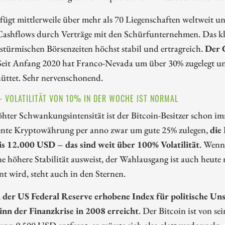
ügt mittlerweile über mehr als 70 Liegenschaften weltweit un
ashflows durch Verträge mit den Schürfunternehmen. Das kling
stürmischen Börsenzeiten höchst stabil und ertragreich.
Der G
eit Anfang 2020 hat Franco-Nevada um über 30% zugelegt un
üttet. Sehr nervenschonend.
 - VOLATILITÄT VON 10% IN DER WOCHE IST NORMAL
hter Schwankungsintensität ist der Bitcoin-Besitzer schon im
nte Kryptowährung per anno zwar um gute 25% zulegen,
die
is 12.000 USD – das sind weit über 100% Volatilität
. Wenn
e höhere Stabilität ausweist, der Wahlausgang ist auch heute 
t wird, steht auch in den Sternen.
 der US Federal Reserve erhobene Index für politische Uns
ginn der Finanzkrise in 2008 erreicht
. Der Bitcoin ist von 
pp 9.500 USD entfernt, er müsste sich also glatt verdoppeln.