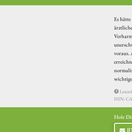
Es hätte
ärztlich
Verharml
unerschü
voraus. 
erreich
normalis
wichtig
Lesezei
ISIN: C
Hole Di
JE