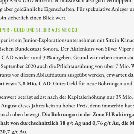
 aber goldähnliche Eigenschaften. Für spekulative Anleger u
oin sicherlich einen Blick wert.
VIPER - GOLD UND SILBER AUS MEXICO
iper ist ein Junior-Explorationsunternehmen mit Sitz in Kan
schen Bundesstaat Sonora. Der Aktienkurs von Silver Viper 
5 CAD wieder rund 30% abgeben. Grund war neben einem stark 
September 2020 auch die Pflichtausübung von über 7 Mio. 
rrants vor diesem Ablaufdatum ausgeübt werden,
erwartet d
mt etwa 2,8 Mio. CAD
. Gutes Geld für neue Bohrungen und 
enwert beträgt selbst nach der Kapitalerhöhung nur 35 Mio.
 August dieses Jahres kein zu hoher Preis, denn immerhin hat 
nach oben bewegt.
Die Bohrungen in der Zone El Rubi erg
ehalt von durchschnittlich 38 g/t Ag und 0,76 g/t Au, die 
20,7 g/t Au
.