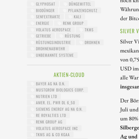
GLYPHOSAT
DÜNGEMITTEL
Währung
BIODÜNGER
PFLANZENSCHUTZ
SENFEXTRAKTE
KALI
der Bitc
ENERGIE
RENK GROUP
VOLATUS AEROSPACE
TKMS
SILVER 
GETRIEBE
RÜSTUNG
Silver V
RÜSTUNGSINDUSTRIE
DROHNEN
DROHNENABWEHR
mexikani
UNBEMANNTE SYSTEME
von 0,7
USD im 
AKTIEN-CLOUD
alle Wa
BAYER AG NA O.N.
insgesa
MUSTGROW BIOLOGICS CORP.
NUTRIEN LTD
Der Börs
AMER. EL. PWR DL 6_50
Juli und
SIEMENS ENERGY AG NA O.N.
RE ROYALTIES LTD
um 80% 
RENK GROUP AG
Silberg
VOLATUS AEROSPACE INC
TKMS AG & CO KGAA
Ag und 