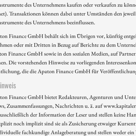
nstrumente des Unternehmens kaufen oder verkaufen zu können
et). Transaktionen können dabei unter Umständen den jeweili
nstrumente des Unternehmens beeinflussen.
ton Finance GmbH behält sich im Übrigen vor, künftig entge
hmen oder mit Dritten in Bezug auf Berichte zu dem Unterne
ton Finance GmbH sowie in den sozialen Medien, auf Partners
en. Die vorstehenden Hinweise zu vorliegenden Interessenkonf
ntlichung, die die Apaton Finance GmbH für Veröffentlichu
hinweis
ton Finance GmbH bietet Redakteuren, Agenturen und Unte
ws, Zusammenfassungen, Nachrichten u. ä. auf www.kapitalerh
ausschließlich der Information der Leser und stellen keine 
plizit noch implizit sind sie als Zusicherung etwaiger Kursent
dividuelle fachkundige Anlageberatung und stellen weder ein