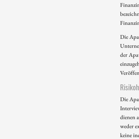
Finanzi
bezeichn
Finanzi
Die Apa
Unterne
der Apa
einzugeh
Veröffe
Risiko
Die Apa
Intervie
dienen 
weder ex
keine in