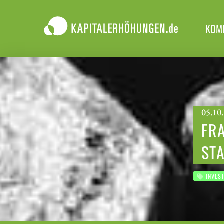
KOM
05.10.
FRA
STA
INVES