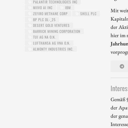
PALANTIR TECHNOLOGIES INC
MIIVO AI INC
IBM
Mit wei
ZEFIRO METHANE CORP
SHELL PLC
Kapital
BP PLC DL-_25
DESERT GOLD VENTURES
der Akti
BARRICK MINING CORPORATION
hier im 
TUI AG NA O.N.
Jahrhun
LUFTHANSA AG VNA O.N.
ALMONTY INDUSTRIES INC.
vorprog
Interes
Gemäß §
der Apa
der gena
Interess