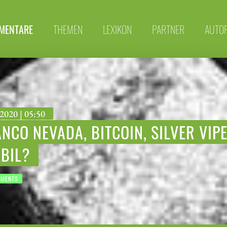
MENTARE
THEMEN
LEXIKON
PARTNER
AUTO
2020 | 05:50
NCO NEVADA, BITCOIN, SILVER VIP
BIL?
TMENTS