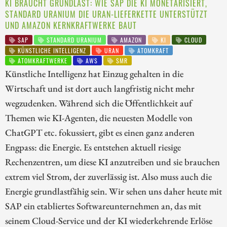
KI BRAUCHT GRUNDLAST: WIE SAP DIE KI MONETARISIERT,
STANDARD URANIUM DIE URAN-LIEFERKETTE UNTERSTÜTZT
UND AMAZON KERNKRAFTWERKE BAUT
SAP
STANDARD URANIUM
AMAZON
KI
CLOUD
KÜNSTLICHE INTELLIGENZ
URAN
ATOMKRAFT
ATOMKRAFTWERKE
AWS
SMR
Künstliche Intelligenz hat Einzug gehalten in die
Wirtschaft und ist dort auch langfristig nicht mehr
wegzudenken. Während sich die Öffentlichkeit auf
Themen wie KI-Agenten, die neuesten Modelle von
ChatGPT etc. fokussiert, gibt es einen ganz anderen
Engpass: die Energie. Es entstehen aktuell riesige
Rechenzentren, um diese KI anzutreiben und sie brauchen
extrem viel Strom, der zuverlässig ist. Also muss auch die
Energie grundlastfähig sein. Wir sehen uns daher heute mit
SAP ein etabliertes Softwareunternehmen an, das mit
seinem Cloud-Service und der KI wiederkehrende Erlöse