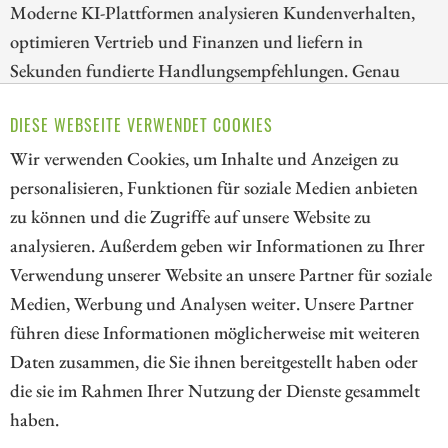
Moderne KI-Plattformen analysieren Kundenverhalten,
optimieren Vertrieb und Finanzen und liefern in
Sekunden fundierte Handlungsempfehlungen. Genau
dieser Trend eröffnet sowohl etablierten Softwaregiganten
DIESE WEBSEITE VERWENDET COOKIES
als auch innovativen Spezialisten attraktive
Wachstumschancen.
Wir verwenden Cookies, um Inhalte und Anzeigen zu
personalisieren, Funktionen für soziale Medien anbieten
ZUM KOMMENTAR
zu können und die Zugriffe auf unsere Website zu
analysieren. Außerdem geben wir Informationen zu Ihrer
Verwendung unserer Website an unsere Partner für soziale
Medien, Werbung und Analysen weiter. Unsere Partner
// kapitalerhoehungen.de - © 2026 - Die Informationsplattform für
führen diese Informationen möglicherweise mit weiteren
Investoren und Unternehmen rund um Kapitalerhöhung, Kapitalmarkt
Daten zusammen, die Sie ihnen bereitgestellt haben oder
und Unternehmensfinanzierung
die sie im Rahmen Ihrer Nutzung der Dienste gesammelt
haben.