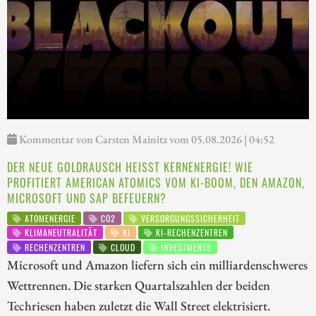
Kommentar von Carsten Mainitz vom 05.08.2026 | 04:52
DER NEUE GOLDRAUSCH HEISST KERNENERGIE! WIE P
ROFITIERT AMERICAN ATOMICS VOM KI-BOOM, DEN AMAZON, M
ICROSOFT UND SAP BEFEUERN?
ATOMENERGIE
CO2
VERSORGUNGSSICHERHEIT
KLIMANEUTRALITÄT
KI
KI-RECHENZENTREN
RECHENZENTREN
CLOUD
INVESTMENTS
Microsoft und Amazon liefern sich ein milliardenschweres
Wettrennen. Die starken Quartalszahlen der beiden
Techriesen haben zuletzt die Wall Street elektrisiert.