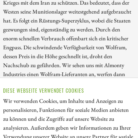
Krieges mit dem Iran zu schützen. Das bedeutet, dass der
Westen seine Munitionslager weitestgehend aufgebraucht
hat. Es folgt ein Rüstungs-Superzyklus, wobei die Staaten
gezwungen sind, eigenständig zu werden. Durch den
enorm schnellen Verbrauch offenbart sich ein kritischer
Engpass. Die schwindende Verfügbarkeit von Wolfram,
dessen Preis in die Höhe geschnellt ist, droht den
Nachschub zu gefährden. Wir sehen uns mit Almonty
Industries einen Wolfram-Lieferanten an, werfen dann
einen Blick auf Rheinmetall, den europäischen
DIESE WEBSEITE VERWENDET COOKIES
Rüstungsgiganten, und schließen mit RTX, dem
Wir verwenden Cookies, um Inhalte und Anzeigen zu
technologischen Leitwolf der US-Raketenindustrie.
personalisieren, Funktionen für soziale Medien anbieten
ZUM KOMMENTAR
zu können und die Zugriffe auf unsere Website zu
analysieren. Außerdem geben wir Informationen zu Ihrer
Verwendung unserer Website an unsere Partner für soziale