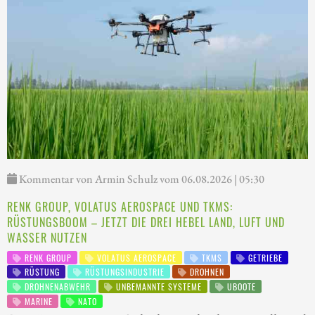
Kommentar von Armin Schulz vom 06.08.2026 | 05:30
RENK GROUP, VOLATUS AEROSPACE UND TKMS:
RÜSTUNGSBOOM – JETZT DIE DREI HEBEL LAND, LUFT UND
WASSER NUTZEN
RENK GROUP
VOLATUS AEROSPACE
TKMS
GETRIEBE
RÜSTUNG
RÜSTUNGSINDUSTRIE
DROHNEN
DROHNENABWEHR
UNBEMANNTE SYSTEME
UBOOTE
MARINE
NATO