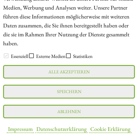
Medien, Werbung und Analysen weiter. Unsere Partner
// kapitalerhoehungen.de - © 2026 - Die Informationsplattform für
führen diese Informationen möglicherweise mit weiteren
Investoren und Unternehmen rund um Kapitalerhöhung, Kapitalmarkt
Daten zusammen, die Sie ihnen bereitgestellt haben oder
und Unternehmensfinanzierung
die sie im Rahmen Ihrer Nutzung der Dienste gesammelt
haben.
LEXIKON
Essenziell
Externe Medien
Statistiken
ALLE AKZEPTIEREN
Impressum
Datenschutz
Interessenskonflikt & Risikohinweis
SPEICHERN
Nutzungsbedingungen
Cookie-Einstellungen
ABLEHNEN
Impressum
Datenschutzerklärung
Cookie Erklärung